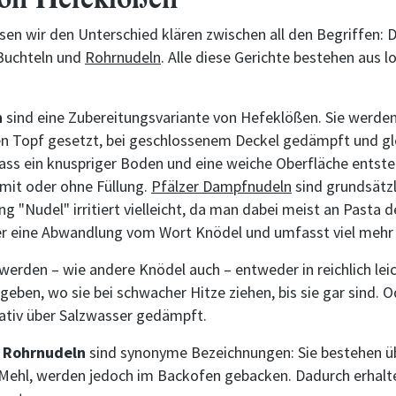
en wir den Unterschied klären zwischen all den Begriffen:
 Buchteln und
Rohrnudeln
. Alle diese Gerichte bestehen aus 
n
sind eine Zubereitungsvariante von Hefeklößen. Sie werden
hen Topf gesetzt, bei geschlossenem Deckel gedämpft und gl
ass ein knuspriger Boden und eine weiche Oberfläche entste
it oder ohne Füllung.
Pfälzer Dampfnudeln
sind grundsätzl
g "Nudel" irritiert vielleicht, da man dabei meist an Pasta d
ber eine Abwandlung vom Wort Knödel und umfasst viel mehr 
werden – wie andere Knödel auch – entweder in reichlich lei
eben, wo sie bei schwacher Hitze ziehen, bis sie gar sind. O
ativ über Salzwasser gedämpft.
d
Rohrnudeln
sind synonyme Bezeichnungen: Sie bestehen 
Mehl, werden jedoch im Backofen gebacken. Dadurch erhalt