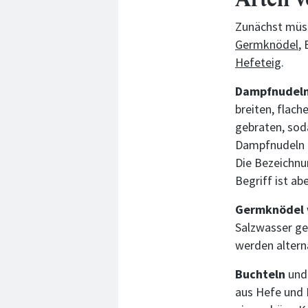
Zunächst müss
Germknödel
,
Hefeteig
.
Dampfnudel
breiten, flac
gebraten, sod
Dampfnudeln m
Die Bezeichnun
Begriff ist a
Germknödel
Salzwasser geg
werden altern
Buchteln
un
aus Hefe und 