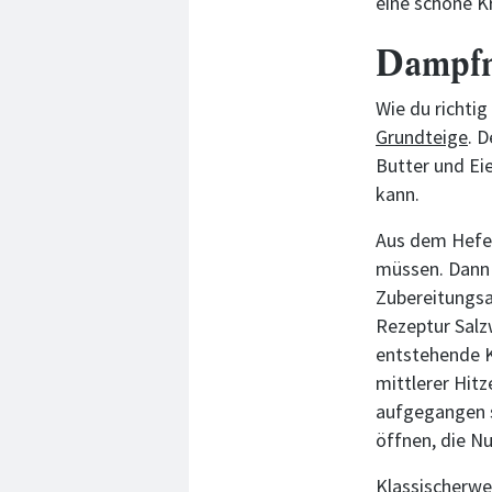
eine schöne K
Dampfn
Wie du richtig
Grundteige
. 
Butter und Ei
kann.
Aus dem Hefet
müssen. Dann 
Zubereitungsa
Rezeptur Salz
entstehende 
mittlerer Hit
aufgegangen s
öffnen, die N
Klassischerwei