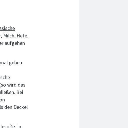
ssische
, Milch, Hefe,
 er aufgehen
nmal gehen
ische
(so wird das
ießen. Bei
hön
ls den Deckel
llesoße
. In