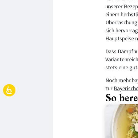
unserer Rezept
einem herbstl
Überraschunge
sich hervorra
Hauptspeise 
Dass Dampfnud
Variantenreic
stets eine gut
Noch mehr baye
zur
Bayerisch
So bere