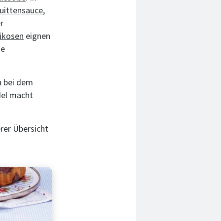
uittensauce
,
r
ikosen
eignen
ge
n bei dem
del macht
erer Übersicht