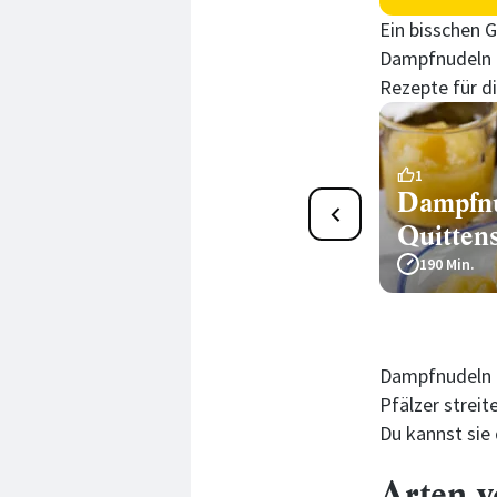
Ein bisschen 
Dampfnudeln a
Rezepte für d
2
1
Pfälzer Dampfnudeln
Dampfnu
Quitten
105 Min.
190 Min.
Dampfnudeln k
Pfälzer strei
Du kannst sie
Arten 