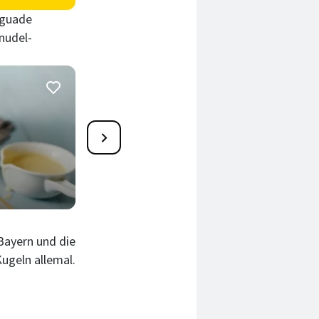
 guade
nudel-
31
Dampfnudeln mit
Vanillesauce
e
230 Min.
Bayern und die
ugeln allemal.