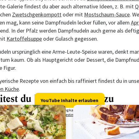
e-Galerie findest du aber auch alternative Ideen, z. B. mit
Q
ichen
Zwetschgenkompott
oder mit
Mostschaum-Sauce
. We
n mag, kann seine Dampfnudeln lecker füllen, vor allem
Apr
gend. In der Pfalz werden Dampfnudeln auch gerne als defti
mit
Kartoffelsuppe
oder Gulasch gegessen.
eln ursprünglich eine Arme-Leute-Speise waren, denkt ma
htum kaum. Ob als Hauptgericht oder Dessert, die Dampfnu
e Figur.
rische Rezepte von einfach bis raffiniert findest du in uns
en Küche
.
itest du Hefeteig richtig zu
YouTube Inhalte erlauben
Deine Einwilligung kannst Du jederzeit
in den
Datenschutzbestimmungen
widerrufen.