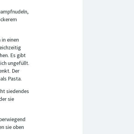
 Dampfnudeln,
lockerem
 in einen
eichzeitig
hen. Es gibt
ich ungefüllt.
enkt. Der
als Pasta.
cht siedendes
der sie
überwiegend
en sie oben