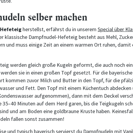
ruste.
udeln selber machen
Hefeteig
herstellst, erfährst du in unserem
Special über Kla
Der klassische Dampfnudel-Hefeteig besteht aus Mehl, Zucker
ern und muss einige Zeit an einem warmen Ort ruhen, damit
eig werden gleich große Kugeln geformt, die auch noch ei
werden sie in einen großen Topf gesetzt. Für die bayerische
rt kommen zuvor Milch und Butter in den Topf, für die pfälz
wasser und Fett. Den Topf mit einem Küchentuch abdecken 
Kondenswasser aufgenommen), dann mit dem Deckel verschl
ze 35–40 Minuten auf dem Herd garen, bis die Teigkugeln sc
ind und am Boden eine goldbraune Kruste haben. Keinesfal
udeln fallen sonst zusammen!
se und typisch bayerisch servierst du
Dampfnudeln mit Vani