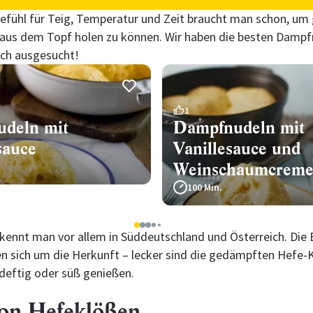
Gefühl für Teig, Temperatur und Zeit braucht man schon, um
us dem Topf holen zu können. Wir haben die besten Dampf
ich ausgesucht!
1
deln mit
Dampfnudeln mit
sauce
Vanillesauce und
Weinschaumcrem
100 Min.
1
2
3
4
5
ennt man vor allem in Süddeutschland und Österreich. Die 
ten sich um die Herkunft – lecker sind die gedämpften Hefe-K
 deftig oder süß genießen.
von Hefeklößen