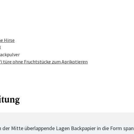
e Hirse
l
Backpulver
i türe ohne Fruchtstücke zum Aprikotieren
itung
tt
in der Mitte überlappende Lagen Backpapier in die Form span