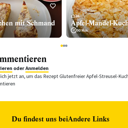
46
chen mit Schmand
Apfel-Mandel-Kuc
90 Min.
1
2
3
ommentieren
rieren
oder
Anmelden
ich jetzt an, um das Rezept Glutenfreier Apfel-Streusel-Kuc
tieren
Du findest uns bei
Andere Links