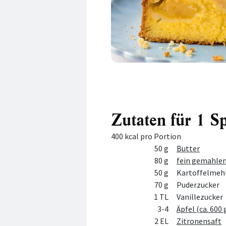
Zutaten für 1 S
400 kcal pro Portion
Menge
Zutat
50 g
Butter
80 g
fein gemahlen
50 g
Kartoffelmeh
70 g
Puderzucker
1 TL
Vanillezucker
3-4
Äpfel (ca. 600 
2 EL
Zitronensaft