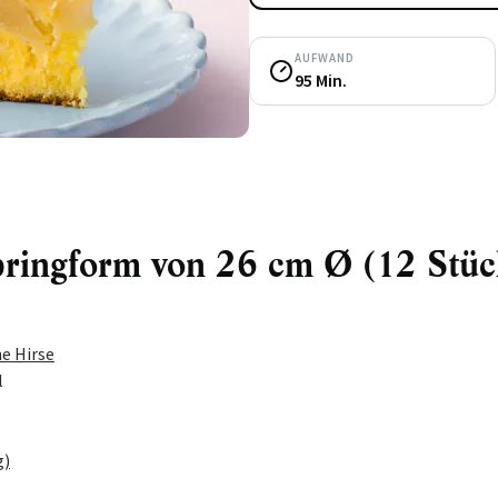
AUFWAND
95 Min.
pringform von 26 cm Ø (12 Stüc
e Hirse
l
g)