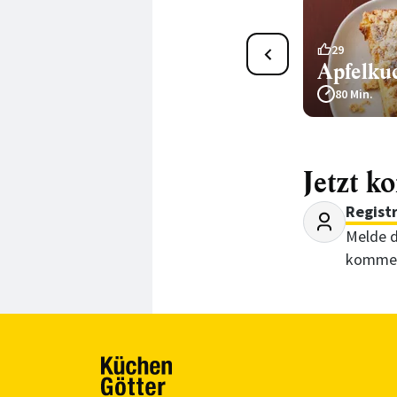
78
29
Apfel-Streusel-Datschi
Apfelku
170 Min.
80 Min.
Jetzt k
Regist
Melde d
kommen