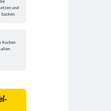
die
setzen und
. backen.
n Kuchen
kalten
l-