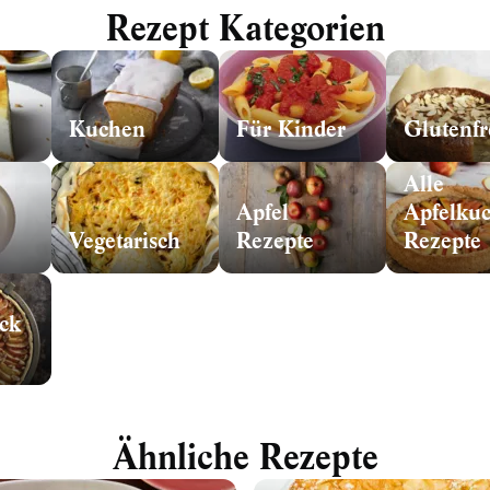
Rezept Kategorien
Kuchen
Für Kinder
Glutenfr
Alle
Apfel
Apfelku
Vegetarisch
Rezepte
Rezepte
ck
Ähnliche Rezepte