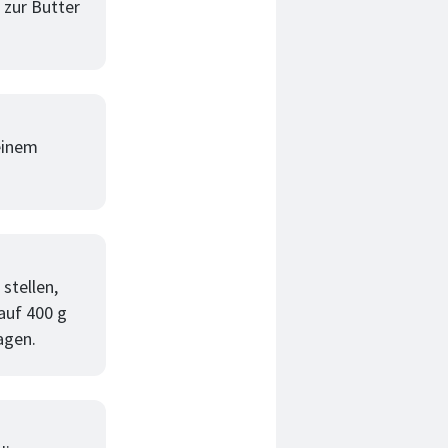
 zur Butter
 einem
.
stellen,
auf 400 g
agen.