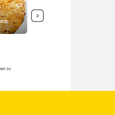
78
hen
Apfel-Streusel-Datschi
170 Min.
hen zu