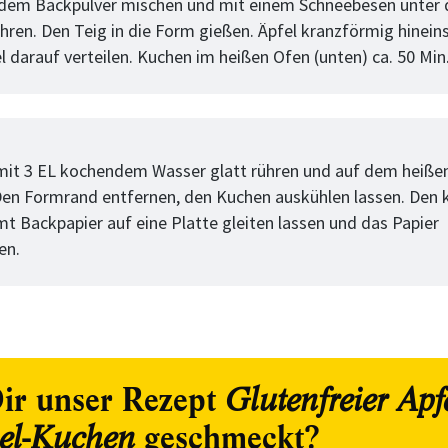
dem Backpulver mischen und mit einem Schneebesen unter 
hren. Den Teig in die Form gießen. Äpfel kranzförmig hinein
l darauf verteilen. Kuchen im heißen Ofen (unten) ca. 50 Min
tt
mit 3 EL kochendem Wasser glatt rühren und auf dem heiße
 Den Formrand entfernen, den Kuchen auskühlen lassen. Den 
t Backpapier auf eine Platte gleiten lassen und das Papier
en.
ir unser Rezept
Glutenfreier Apfe
geschmeckt?
sel-Kuchen