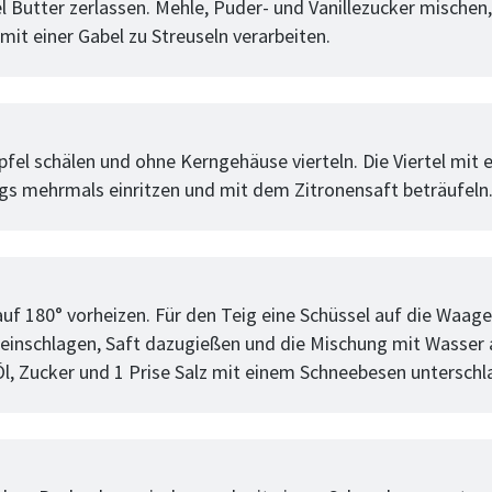
l Butter zerlassen. Mehle, Puder- und Vanillezucker mischen,
mit einer Gabel zu Streuseln verarbeiten.
tt
pfel schälen und ohne Kerngehäuse vierteln. Die Viertel mit
gs mehrmals einritzen und mit dem Zitronensaft beträufeln
tt
uf 180° vorheizen. Für den Teig eine Schüssel auf die Waage 
ineinschlagen, Saft dazugießen und die Mischung mit Wasser 
 Öl, Zucker und 1 Prise Salz mit einem Schneebesen unterschl
tt