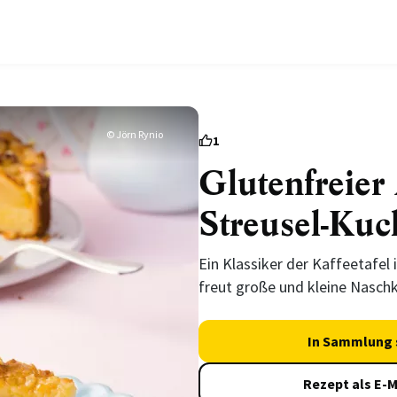
© Jörn Rynio
1
Glutenfreier 
Streusel-Kuc
Ein Klassiker der Kaffeetafel 
freut große und kleine Nasch
In Sammlung 
Rezept als E-M