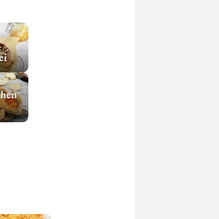
ei
chen