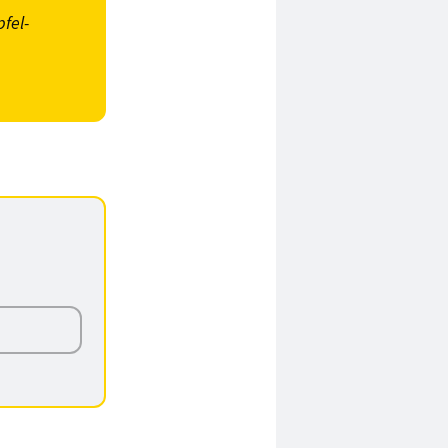
pfel-