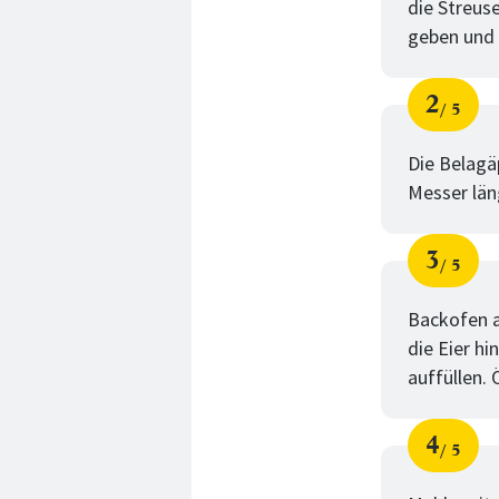
die Streuse
geben und 
2
5
Schri
von
Die Belagä
Messer län
3
5
Schri
von
Backofen a
die Eier h
auffüllen.
4
5
Schri
von