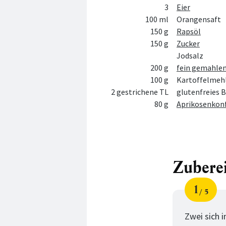
3
Eier
100 ml
Orangensaft
150 g
Rapsöl
150 g
Zucker
Jodsalz
200 g
fein gemahlen
100 g
Kartoffelmeh
2 gestrichene TL
glutenfreies 
80 g
Aprikosenkonf
Zubere
1
5
Schri
von
Zwei sich 