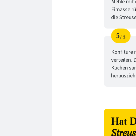
Mehle mit 
Eimasse rü
die Streuse
5
5
Schri
von
Konfitüre 
verteilen.
Kuchen sam
herauszieh
Hat D
Streu