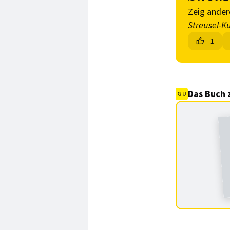
Zeig ander
Streusel-K
1
Das Buch 