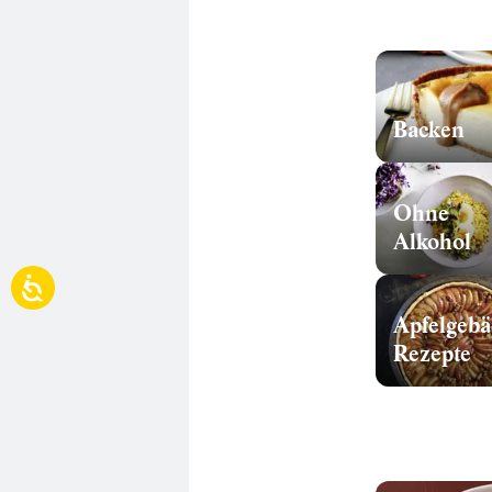
Backen
Ohne
Alkohol
Apfelgebä
Rezepte