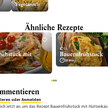
Vegetarisch
Ähnliche Rezepte
11
rühstück mit
Bauernfrühstück
20 Min.
1
2
3
ommentieren
rieren
oder
Anmelden
ich jetzt an, um das Rezept Bauernfrühstück mit Hüttenkäs