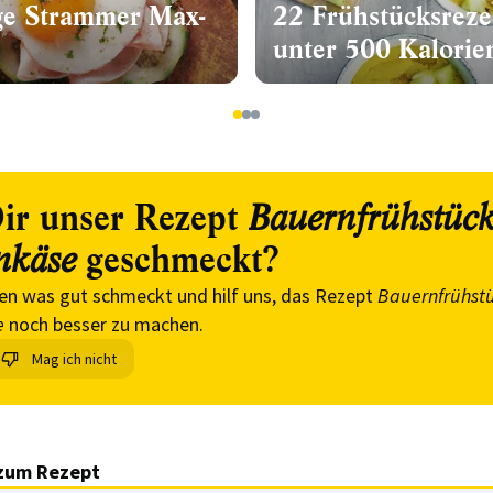
ige Strammer Max-
22 Frühstücksreze
unter 500 Kalorie
1
2
3
ir unser Rezept
Bauernfrühstück
geschmeckt?
nkäse
en was gut schmeckt und hilf uns, das Rezept
Bauernfrühstü
e
noch besser zu machen.
Mag ich nicht
zum Rezept