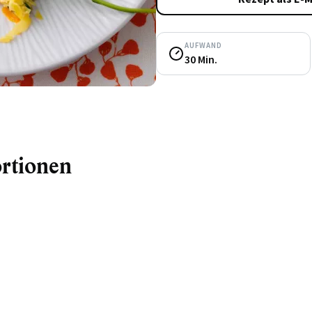
AUFWAND
30 Min.
ortionen