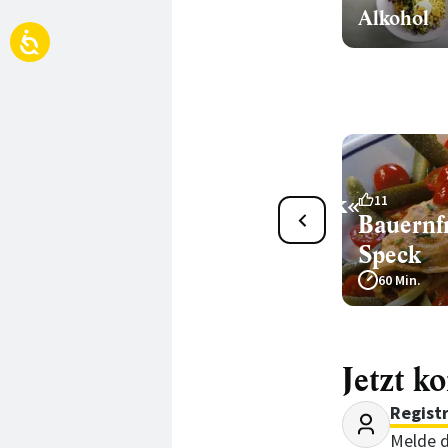
Alkohol
Topinambur-»Bauernfrühstück«
11
Bauernf
45 Min.
Speck
60 Min.
Jetzt k
Regist
Melde d