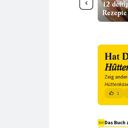
34 leckere Brotsalat-
12 deft
Rezepte
Rezepte
Hat D
Hütte
Zeig ander
Hüttenkäs
1
Das Buch 