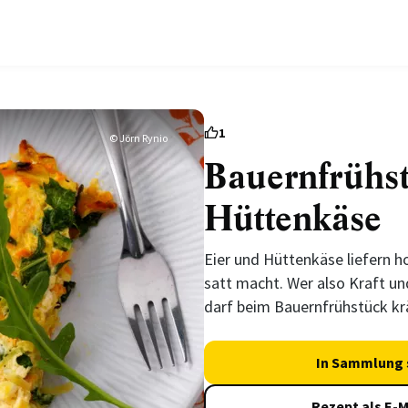
1
© Jörn Rynio
Bauernfrühst
Hüttenkäse
Eier und Hüttenkäse liefern h
satt macht. Wer also Kraft un
darf beim Bauernfrühstück kr
In Sammlung 
Rezept als E-M