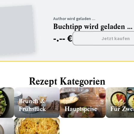
Author wird geladen ...
Buchtipp wird geladen ...
-.-- €
Jetzt kaufen
Rezept Kategorien
Brunch &
Frühstück
Hauptspeise
Für Zwe