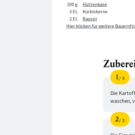
100 g
Hüttenkäse
3 EL
Kürbiskerne
2 EL
Rapsöl
Hier klicken für weitere Bauernf
Zubere
1
3
Schri
von
Die Kartof
waschen, v
2
3
Schri
von