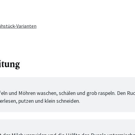
rühstück-Varianten
itung
tt
feln und Möhren waschen, schälen und grob raspeln. Den Ru
erlesen, putzen und klein schneiden.
tt