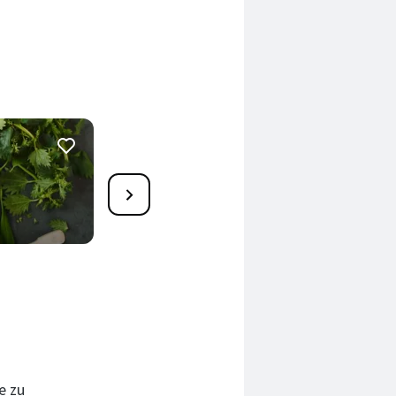
Topinambur-»Bauernfrühstü
45 Min.
e zu