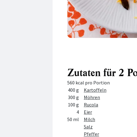
Zutaten für 2 P
560 kcal pro Portion
Menge
Zutat
400 g
Kartoffeln
300 g
Möhren
100 g
Rucola
4
Eier
50 ml
Milch
Salz
Pfeffer