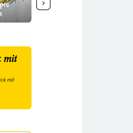
pte
34 leckere Brotsalat-
n
Rezepte
 mit
ck mit