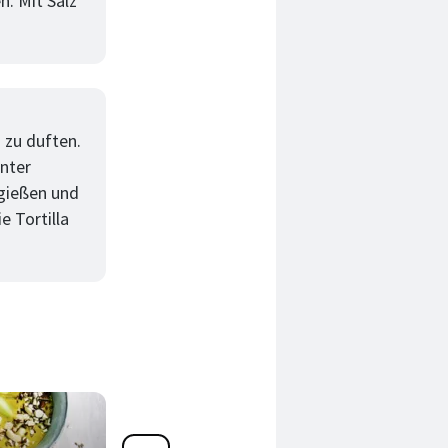
n. Mit Salz
 zu duften.
unter
rgießen und
e Tortilla