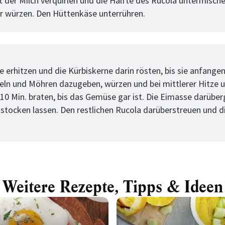
t der Milch verquirlen und die Hälfte des Rucola untermische
r würzen. Den Hüttenkäse unterrühren.
tt
 erhitzen und die Kürbiskerne darin rösten, bis sie anfangen
feln und Möhren dazugeben, würzen und bei mittlerer Hitze 
 10 Min. braten, bis das Gemüse gar ist. Die Eimasse darübe
stocken lassen. Den restlichen Rucola darüberstreuen und di
Weitere Rezepte, Tipps & Ideen