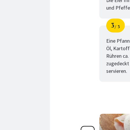
Die Eier mi
und Pfeffe
3
3
Schri
von
Eine Pfanne
Öl, Kartof
Rühren ca.
zugedeckt 
servieren.