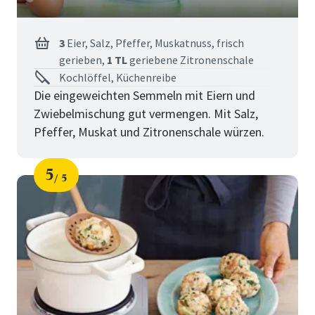
3
Eier,
Salz,
Pfeffer,
Muskatnuss, frisch
gerieben,
1 TL
geriebene Zitronenschale
Kochlöffel, Küchenreibe
Die eingeweichten Semmeln mit Eiern und
Zwiebelmischung gut vermengen. Mit Salz,
Pfeffer, Muskat und Zitronenschale würzen.
5
5
Schritt
von