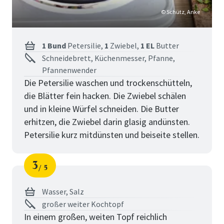
© Schütz, Anke
1 Bund
Petersilie,
1
Zwiebel,
1 EL
Butter
Schneidebrett, Küchenmesser, Pfanne,
Pfannenwender
Die Petersilie waschen und trockenschütteln,
die Blätter fein hacken. Die Zwiebel schälen
und in kleine Würfel schneiden. Die Butter
erhitzen, die Zwiebel darin glasig andünsten.
Petersilie kurz mitdünsten und beiseite stellen.
3
5
Schritt
von
Wasser,
Salz
großer weiter Kochtopf
In einem großen, weiten Topf reichlich