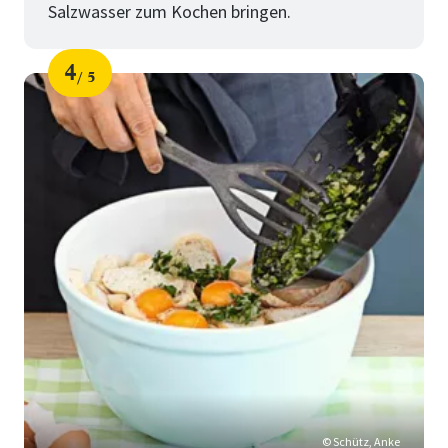
Salzwasser zum Kochen bringen.
4
5
Schritt
von
© Schütz, Anke