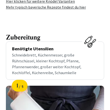
Hier klicken für weitere Knödel Varianten
Mehr typisch bayerische Rezepte findest du hier
Zubereitung
Benötigte Utensilien
Schneidebrett, Küchenmesser, große
Rührschüssel, kleiner Kochtopf, Pfanne,
Pfannenwender, großer weiter Kochtopf,
Kochlöffel, Küchenreibe, Schaumkelle
1
5
Schritt
von