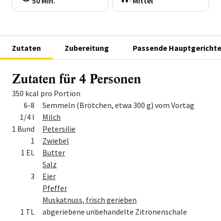
50 Min.
Mittel
Zutaten
Zubereitung
Passende Hauptgerichte
Zutaten für 4 Personen
350 kcal pro Portion
Menge
Zutat
6-8
Semmeln (Brötchen, etwa 300 g) vom Vortag
1/4 l
Milch
1 Bund
Petersilie
1
Zwiebel
1 EL
Butter
Salz
3
Eier
Pfeffer
Muskatnuss, frisch gerieben
1 TL
abgeriebene unbehandelte Zitronenschale