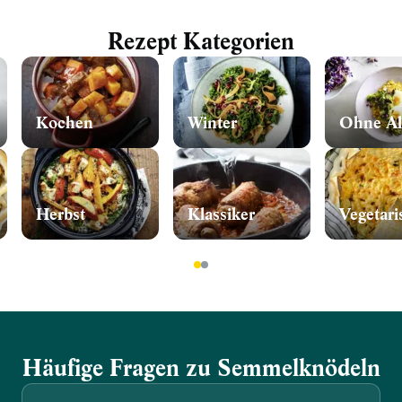
Rezept Kategorien
Kochen
Winter
Ohne Al
Herbst
Klassiker
Vegetari
1
2
Häufige Fragen zu Semmelknödeln