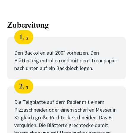
Zubereitung
1
3
Schritt
von
Den Backofen auf 200° vorheizen. Den
Blätterteig entrollen und mit dem Trennpapier
nach unten auf ein Backblech legen.
2
3
Schritt
von
Die Teigplatte auf dem Papier mit einem
Pizzaschneider oder einem scharfen Messer in
32 gleich große Rechtecke schneiden. Das Ei
verquirlen. Die Blätterteigrechtecke damit
bestreichen und mit Hagelzucker bestreuen.