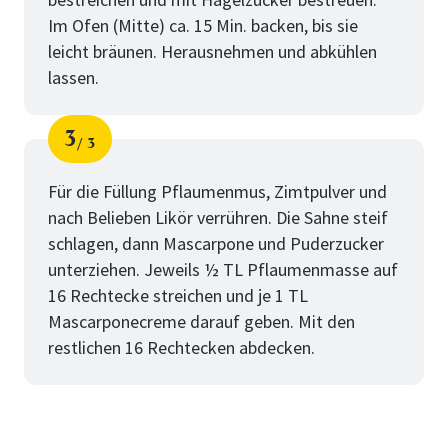
Im Ofen (Mitte) ca. 15 Min. backen, bis sie
leicht bräunen. Herausnehmen und abkühlen
lassen.
3
3
Schritt
von
Für die Füllung Pflaumenmus, Zimtpulver und
nach Belieben Likör verrühren. Die Sahne steif
schlagen, dann Mascarpone und Puderzucker
unterziehen. Jeweils ½ TL Pflaumenmasse auf
16 Rechtecke streichen und je 1 TL
Mascarponecreme darauf geben. Mit den
restlichen 16 Rechtecken abdecken.