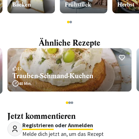
Backen
Frühstück
Herbst
1
2
Ähnliche Rezepte
12
Trauben-Schmand-Kuchen
40 Min.
1
2
3
Jetzt kommentieren
Registrieren
oder
Anmelden
Melde dich jetzt an, um das Rezept