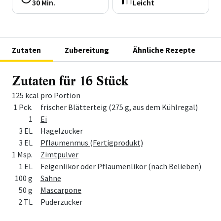
30 Min.
Leicht
Zutaten
Zubereitung
Ähnliche Rezepte
Zutaten für 16 Stück
125 kcal pro Portion
Menge
Zutat
1 Pck.
frischer Blätterteig (275 g, aus dem Kühlregal)
1
Ei
3 EL
Hagelzucker
3 EL
Pflaumenmus (Fertigprodukt)
1 Msp.
Zimtpulver
1 EL
Feigenlikör oder Pflaumenlikör (nach Belieben)
100 g
Sahne
50 g
Mascarpone
2 TL
Puderzucker