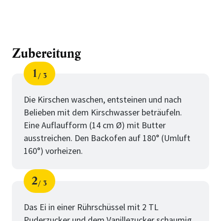
Zubereitung
1
3
Schritt
von
Die Kirschen waschen, entsteinen und nach
Belieben mit dem Kirschwasser beträufeln.
Eine Auflaufform (14 cm Ø) mit Butter
ausstreichen. Den Backofen auf 180° (Umluft
160°) vorheizen.
2
3
Schritt
von
Das Ei in einer Rührschüssel mit 2 TL
Puderzucker und dem Vanillezucker schaumig