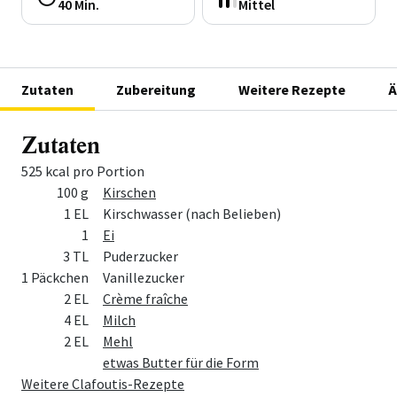
40 Min.
Mittel
Zutaten
Zubereitung
Weitere Rezepte
Ä
Zutaten
525 kcal pro Portion
Menge
Zutat
100 g
Kirschen
1 EL
Kirschwasser (nach Belieben)
1
Ei
3 TL
Puderzucker
1 Päckchen
Vanillezucker
2 EL
Crème fraîche
4 EL
Milch
2 EL
Mehl
etwas Butter für die Form
Weitere Clafoutis-Rezepte