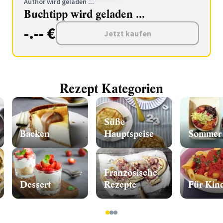
Author wird geladen ...
Buchtipp wird geladen ...
-.-- €
Jetzt kaufen
Rezept Kategorien
Süße
Backen
Hauptspeise
Sommer
Französische
Dessert
Rezepte
Für Kin
1
2
3