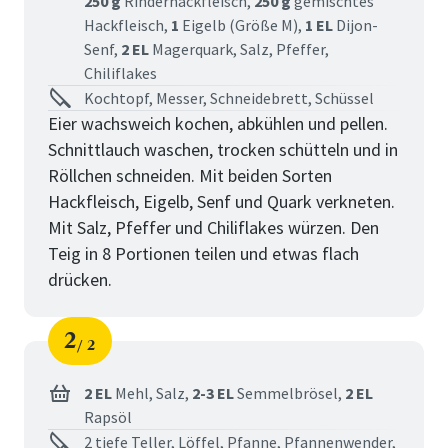
250 g
Rinderhackfleisch,
250 g
gemischtes
Hackfleisch,
1
Eigelb (Größe M),
1 EL
Dijon-
Senf,
2 EL
Magerquark,
Salz,
Pfeffer,
Chiliflakes
Kochtopf, Messer, Schneidebrett, Schüssel
Eier wachsweich kochen, abkühlen und pellen.
Schnittlauch waschen, trocken schütteln und in
Röllchen schneiden. Mit beiden Sorten
Hackfleisch, Eigelb, Senf und Quark verkneten.
Mit Salz, Pfeffer und Chiliflakes würzen. Den
Teig in 8 Portionen teilen und etwas flach
drücken.
2
2
Schritt
von
2 EL
Mehl,
Salz,
2-3 EL
Semmelbrösel,
2 EL
Rapsöl
2 tiefe Teller, Löffel, Pfanne, Pfannenwender,