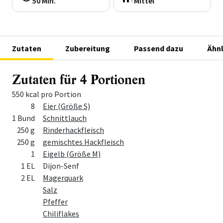
50 Min.
Mittel
Zutaten
Zubereitung
Passend dazu
Ähnl
Zutaten für 4 Portionen
550 kcal pro Portion
Menge
Zutat
8
Eier (Größe S)
1 Bund
Schnittlauch
250 g
Rinderhackfleisch
250 g
gemischtes Hackfleisch
1
Eigelb (Größe M)
1 EL
Dijon-Senf
2 EL
Magerquark
Salz
Pfeffer
Chiliflakes