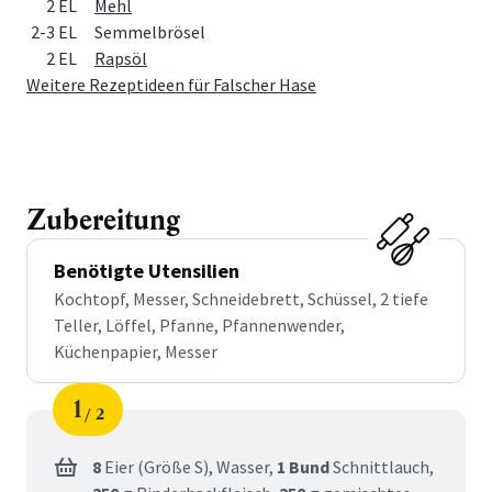
2 EL
Mehl
2-3 EL
Semmelbrösel
2 EL
Rapsöl
Weitere Rezeptideen für Falscher Hase
Zubereitung
Benötigte Utensilien
Kochtopf, Messer, Schneidebrett, Schüssel, 2 tiefe
Teller, Löffel, Pfanne, Pfannenwender,
Küchenpapier, Messer
1
2
Schritt
von
8
Eier (Größe S),
Wasser,
1 Bund
Schnittlauch,