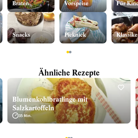
Braten
Vorspeise
Für Kin
Snacks
Picknick
Klassike
1
2
Ähnliche Rezepte
Blumenkohlbratlinge mit
Salzkartoffeln
35 Min.