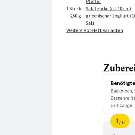
Pfeffer
1 Stück
Salatgurke (ca. 10 cm)
250 g
griechischer Joghurt (1
Salz
Weitere Kotelett Varianten
Zubere
Benötigte
Backblech, 
Zestenreiße
Grillzange
1
6
Schri
von