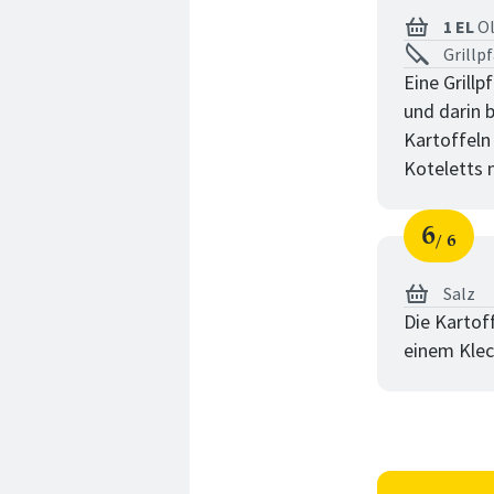
1 EL
Ol
Grillp
Eine Grillp
und darin b
Kartoffeln
Koteletts 
6
6
Schri
von
Salz
Die Kartoff
einem Kleck