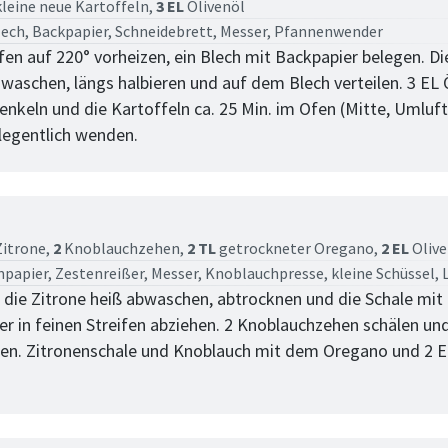
leine neue Kartoffeln,
3 EL
Olivenöl
ech, Backpapier, Schneidebrett, Messer, Pfannenwender
en auf 220° vorheizen, ein Blech mit Backpapier belegen. Di
 waschen, längs halbieren und auf dem Blech verteilen. 3 EL 
enkeln und die Kartoffeln ca. 25 Min. im Ofen (Mitte, Umluft
legentlich wenden.
tt
Zitrone,
2
Knoblauchzehen,
2 TL
getrockneter Oregano,
2 EL
Olive
papier, Zestenreißer, Messer, Knoblauchpresse, kleine Schüssel, 
 die Zitrone heiß abwaschen, abtrocknen und die Schale mi
er in feinen Streifen abziehen. 2 Knoblauchzehen schälen un
en. Zitronenschale und Knoblauch mit dem Oregano und 2 E