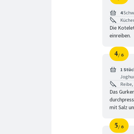
Schri
von
4
Schw
Küchen
Die Kotele
einreiben.
4
6
Schri
von
1 Stüc
Joghu
Reibe,
Das Gurken
durchpress
mit Salz u
5
6
Schri
von