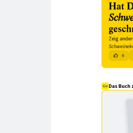
Hat D
Schwei
gesch
Zeig ander
Schweineko
9
Das Buch 