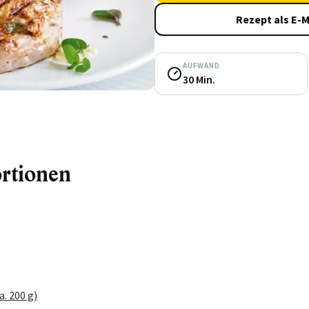
Rezept als E-M
AUFWAND
30 Min.
ortionen
. 200 g)