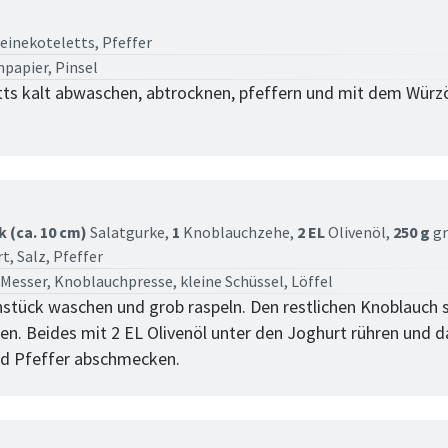
tt
einekoteletts,
Pfeffer
papier, Pinsel
tts kalt abwaschen, abtrocknen, pfeffern und mit dem Würz
tt
k (ca. 10 cm)
Salatgurke,
1
Knoblauchzehe,
2 EL
Olivenöl,
250 g
gr
rt,
Salz,
Pfeffer
 Messer, Knoblauchpresse, kleine Schüssel, Löffel
stück waschen und grob raspeln. Den restlichen Knoblauch 
en. Beides mit 2 EL Olivenöl unter den Joghurt rühren und d
nd Pfeffer abschmecken.
tt