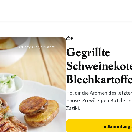
9
© Harry & Tanja Bischof
Gegrillte
Schweinekote
Blechkartoff
Hol dir die Aromen des letzte
Hause. Zu würzigen Koteletts
Zaziki.
In Sammlung 