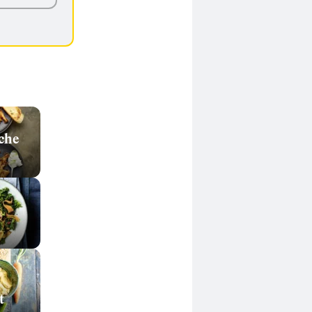
che
t