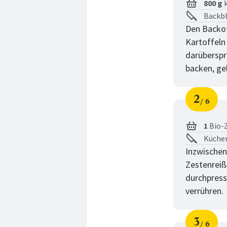
800 g
k
Backbl
Den Backof
Kartoffeln
darüberspr
backen, ge
2
6
Schri
von
1
Bio-
Küchen
Inzwischen
Zestenreiß
durchpress
verrühren.
3
6