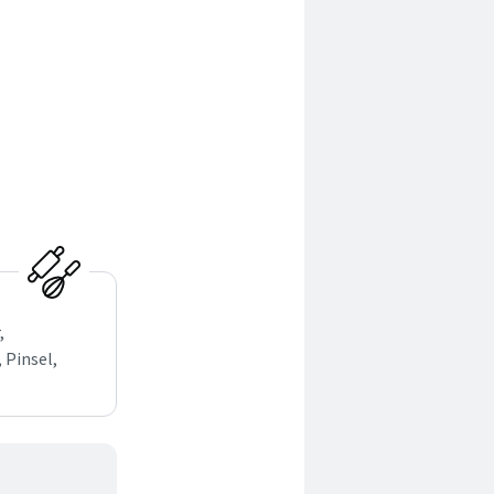
,
 Pinsel,