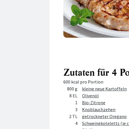
Zutaten für 4 P
600 kcal pro Portion
Menge
Zutat
800 g
kleine neue Kartoffeln
8 EL
Olivenöl
1
Bio-Zitrone
3
Knoblauchzehen
2 TL
getrockneter Oregano
4
Schweinekoteletts (je ca