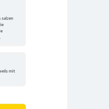
s salzen
die
ie
.
weils mit