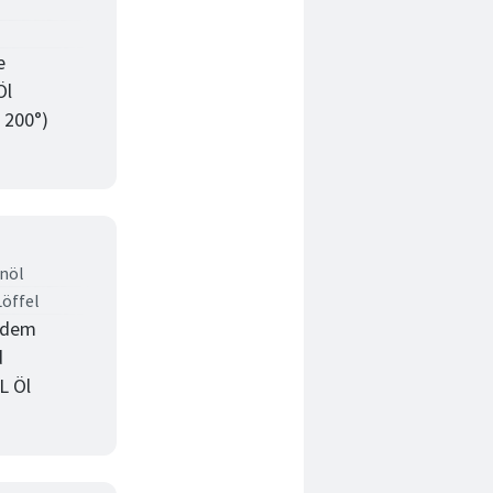
e
Öl
 200°)
nöl
Löffel
t dem
d
L Öl