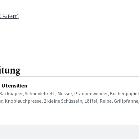
0 % Fett)
itung
 Utensilien
Backpapier, Schneidebrett, Messer, Pfannenwender, Küchenpapier
r, Knoblauchpresse, 2 kleine Schüsseln, Löffel, Reibe, Grillpfanne,
tt