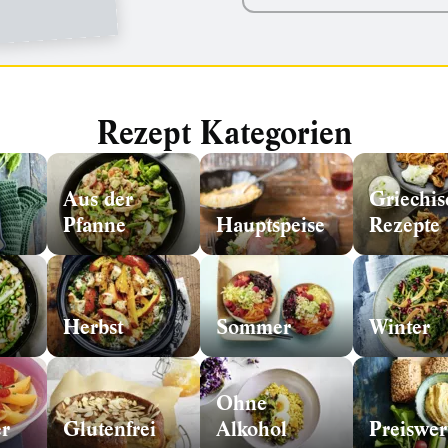
Rezept Kategorien
Aus der
Griechis
Pfanne
Hauptspeise
Rezepte
Herbst
Sommer
Winter
Ohne
r
Glutenfrei
Alkohol
Preiswer