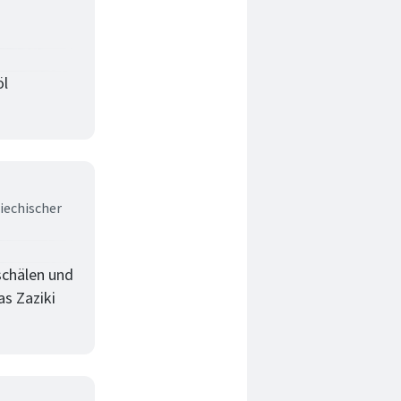
öl
iechischer
schälen und
as Zaziki