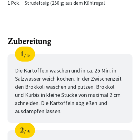
1 Pck.
Strudelteig (250 g; aus dem Kühlregal
Zubereitung
1
5
Schritt
von
Die Kartoffeln waschen und in ca. 25 Min. in
Salzwasser weich kochen. In der Zwischenzeit
den Brokkoli waschen und putzen. Brokkoli
und Kürbis in kleine Stücke von maximal 2 cm
schneiden. Die Kartoffeln abgießen und
ausdampfen lassen.
2
5
Schritt
von