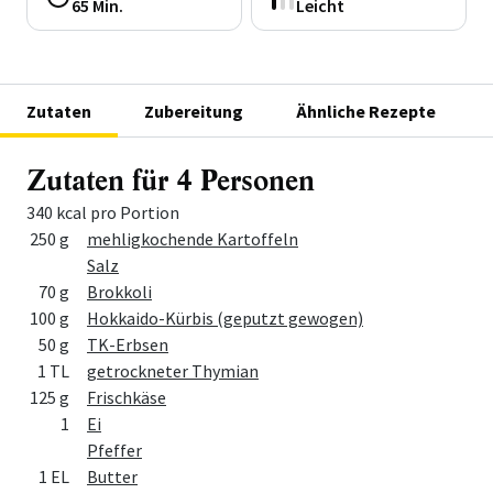
65 Min.
Leicht
Zutaten
Zubereitung
Ähnliche Rezepte
Zutaten für 4 Personen
340 kcal pro Portion
Menge
Zutat
250 g
mehligkochende Kartoffeln
Salz
70 g
Brokkoli
100 g
Hokkaido-Kürbis (geputzt gewogen)
50 g
TK-Erbsen
1 TL
getrockneter Thymian
125 g
Frischkäse
1
Ei
Pfeffer
1 EL
Butter