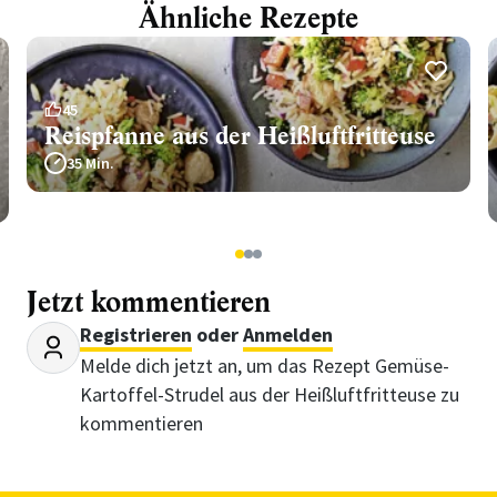
Ähnliche Rezepte
45
Reispfanne aus der Heißluftfritteuse
35 Min.
1
2
3
Jetzt kommentieren
Registrieren
oder
Anmelden
Melde dich jetzt an, um das Rezept Gemüse-
Kartoffel-Strudel aus der Heißluftfritteuse zu
kommentieren