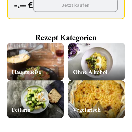
-.-- €
Jetzt kaufen
Rezept Kategorien
Hauptspeise
Ohne Alkohol
Fettarm
Vegetarisch