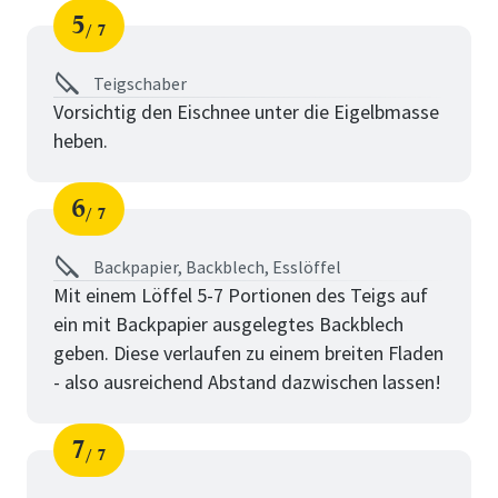
5
7
Schritt
von
Teigschaber
Vorsichtig den Eischnee unter die Eigelbmasse
heben.
6
7
Schritt
von
Backpapier, Backblech, Esslöffel
Mit einem Löffel 5-7 Portionen des Teigs auf
ein mit Backpapier ausgelegtes Backblech
geben. Diese verlaufen zu einem breiten Fladen
- also ausreichend Abstand dazwischen lassen!
7
7
Schritt
von