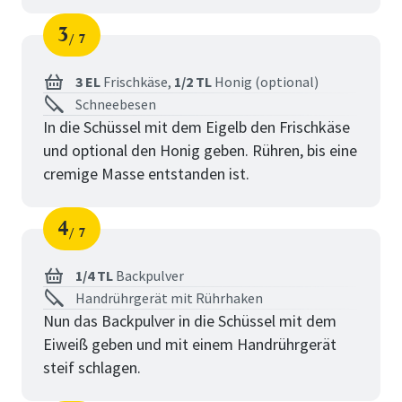
3
7
Schritt
von
3 EL
Frischkäse,
1/2 TL
Honig (optional)
Schneebesen
In die Schüssel mit dem Eigelb den Frischkäse
und optional den Honig geben. Rühren, bis eine
cremige Masse entstanden ist.
4
7
Schritt
von
1/4 TL
Backpulver
Handrührgerät mit Rührhaken
Nun das Backpulver in die Schüssel mit dem
Eiweiß geben und mit einem Handrührgerät
steif schlagen.