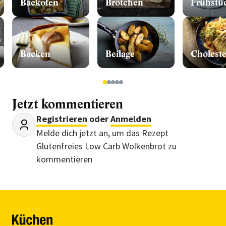
Backofen
Brötchen
Frühstü
Backen
Beilage
1
2
3
4
5
Jetzt kommentieren
Registrieren
oder
Anmelden
Melde dich jetzt an, um das Rezept
Glutenfreies Low Carb Wolkenbrot zu
kommentieren