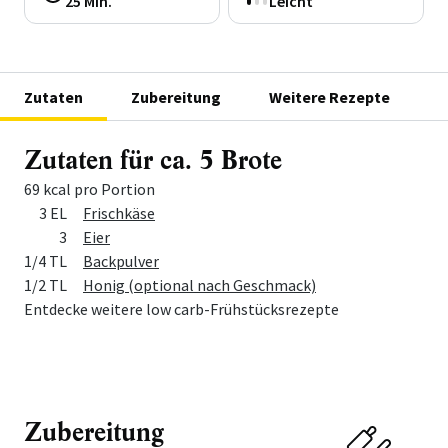
25 Min.
Leicht
Zutaten
Zubereitung
Weitere Rezepte
Zutaten für ca. 5 Brote
69 kcal pro Portion
Menge
Zutat
3 EL
Frischkäse
3
Eier
1/4 TL
Backpulver
1/2 TL
Honig (optional nach Geschmack)
Entdecke weitere low carb-Frühstücksrezepte
Zubereitung