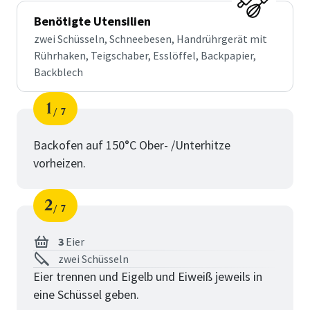
Benötigte Utensilien
zwei Schüsseln, Schneebesen, Handrührgerät mit
Rührhaken, Teigschaber, Esslöffel, Backpapier,
Backblech
1
7
Schritt
von
Backofen auf 150°C Ober- /Unterhitze
vorheizen.
2
7
Schritt
von
3
Eier
zwei Schüsseln
Eier trennen und Eigelb und Eiweiß jeweils in
eine Schüssel geben.