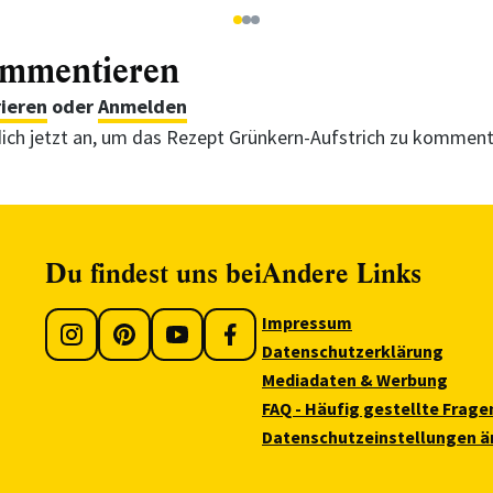
1
2
3
ommentieren
rieren
oder
Anmelden
ich jetzt an, um das Rezept Grünkern-Aufstrich zu komment
Du findest uns bei
Andere Links
Impressum
Datenschutzerklärung
Mediadaten & Werbung
FAQ - Häufig gestellte Frage
Datenschutzeinstellungen ä