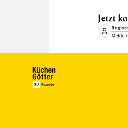
Jetzt k
Regist
Melde d