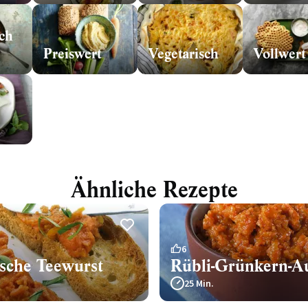
ch
Preiswert
Vegetarisch
Vollwert
Ähnliche Rezepte
6
ische Teewurst
Rübli-Grünkern-Au
25 Min.