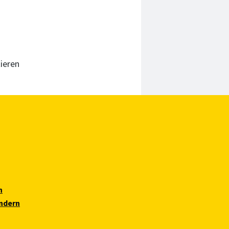
ieren
n
ndern