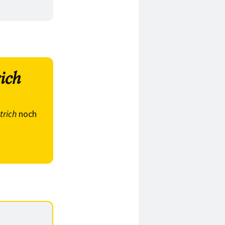
ich
trich
noch