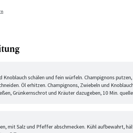
rn
itung
tt
d Knoblauch schälen und fein würfeln. Champignons putzen,
chneiden. Öl erhitzen. Champignons, Zwiebeln und Knoblauc
eßen, Grünkernschrot und Kräuter dazugeben, 10 Min. quelle
tt
eren, mit Salz und Pfeffer abschmecken. Kühl aufbewahrt, hält