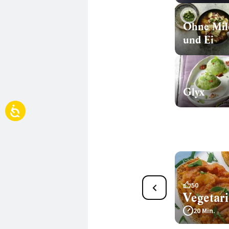
Ohne Mil
und Ei
Glyx
7
50
Grünkern-Risotto
Vegetar
20 Min.
20 Min.