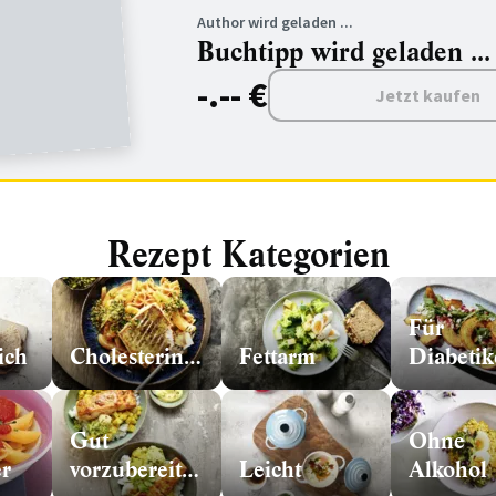
Author wird geladen ...
Buchtipp wird geladen ...
-.-- €
Jetzt kaufen
Rezept Kategorien
Für
ich
Cholesterinarm
Fettarm
Diabetik
Gut
Ohne
r
vorzubereiten
Leicht
Alkohol