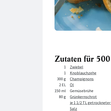
Zutaten für 5
Menge
Zutat
1
Zwiebel
1
Knoblauchzehe
300 g
Champignons
2 EL
Öl
150 ml
Gemüsebrühe
80 g
Grünkernschrot
je 1 1/2 TL getrocknete
Salz