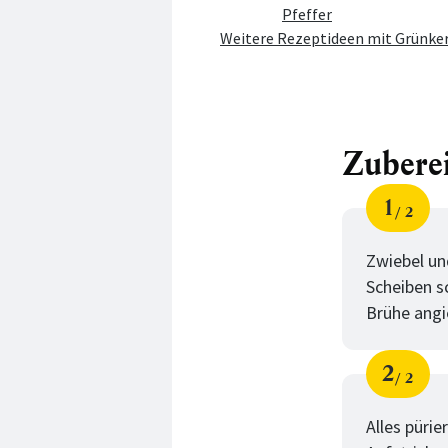
Pfeffer
Weitere Rezeptideen mit Grünke
Zubere
1
2
Schri
von
Zwiebel un
Scheiben s
Brühe angi
2
2
Schri
von
Alles püri