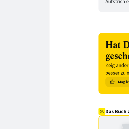
Aufstrich 
Hat D
gesch
Zeig ander
besser zu 
Mag i
Das Buch 