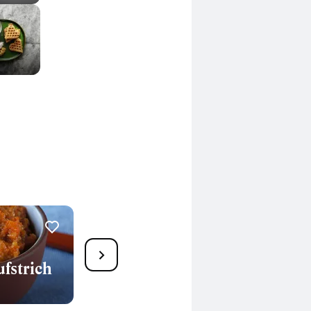
7
fstrich
Grünkern-Risotto
20 Min.