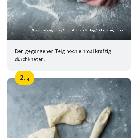
© seasons.agency / Gräfe & Unzer Verlag / Lehmann, Joerg
Den gegangenen Teig noch einmal kräftig
durchkneten.
2
4
Schritt
von
für
Hefezopf
flechten