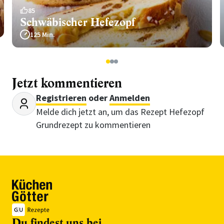
85
Schwäbischer Hefezopf
125 Min.
1
2
3
Jetzt kommentieren
Registrieren
oder
Anmelden
Melde dich jetzt an, um das Rezept Hefezopf
Grundrezept zu kommentieren
Du findest uns bei