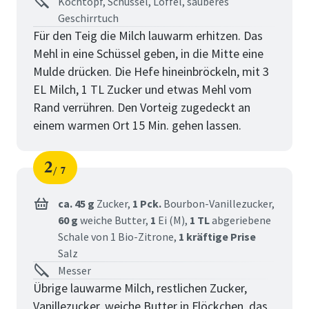
Kochtopf, Schüssel, Löffel, sauberes
Geschirrtuch
Für den Teig die Milch lauwarm erhitzen. Das
Mehl in eine Schüssel geben, in die Mitte eine
Mulde drücken. Die Hefe hineinbröckeln, mit 3
EL Milch, 1 TL Zucker und etwas Mehl vom
Rand verrühren. Den Vorteig zugedeckt an
einem warmen Ort 15 Min. gehen lassen.
2
7
Schritt
von
ca. 45 g
Zucker,
1 Pck.
Bourbon-Vanillezucker,
60 g
weiche Butter,
1
Ei (M),
1 TL
abgeriebene
Schale von 1 Bio-Zitrone,
1 kräftige Prise
Salz
Messer
Übrige lauwarme Milch, restlichen Zucker,
Vanillezucker, weiche Butter in Flöckchen, das