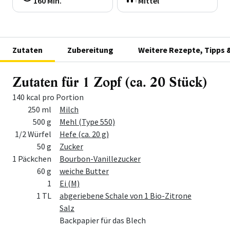
160 Min.
Mittel
Zutaten
Zubereitung
Weitere Rezepte, Tipps 
Zutaten für 1 Zopf (ca. 20 Stück)
140 kcal pro Portion
Menge
Zutat
250 ml
Milch
500 g
Mehl (Type 550)
1/2 Würfel
Hefe (ca. 20 g)
50 g
Zucker
1 Päckchen
Bourbon-Vanillezucker
60 g
weiche Butter
1
Ei (M)
1 TL
abgeriebene Schale von 1 Bio-Zitrone
Salz
Backpapier für das Blech