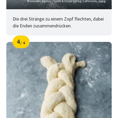
© seasons.agency / Gräfe & Unzer Verlag / Lehmann, Joerg
Die drei Stränge zu einem Zopf flechten, dabei
die Enden zusammendrücken.
4
4
Schritt
von
für
Hefezopf
flechten