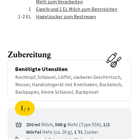
Mehl zum Verarbeiten
1
Eigelb und 1 EL Milch zum Bestreichen
1-2 EL
Hagelzucker zum Bestreuen
Zubereitung
Benötigte Utensilien
Kochtopf, Schüssel, Löffel, sauberes Geschirrtuch,
Messer, Handrührgerät mit Knethaken, Backblech,
Backpapier, kleine Schüssel, Backpinsel
1
7
Schritt
von
250 ml
Milch,
500 g
Mehl (Type 550),
1/2
Würfel
Hefe (ca. 20 g),
1 TL
Zucker