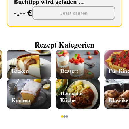
Buchtipp wird geladen ...
-.-- €
Jetzt kaufen
Rezept Kategorien
Backen
Dessert
Für Kin
Deutsche
Kuchen
Küche
Klassike
1
2
3