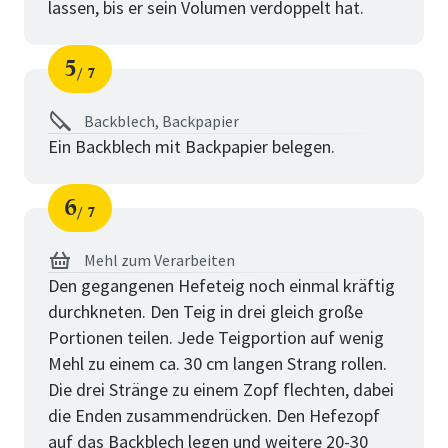
lassen, bis er sein Volumen verdoppelt hat.
5
7
Schritt
von
Backblech, Backpapier
Ein Backblech mit Backpapier belegen.
6
7
Schritt
von
Mehl zum Verarbeiten
Den gegangenen Hefeteig noch einmal kräftig
durchkneten. Den Teig in drei gleich große
Portionen teilen. Jede Teigportion auf wenig
Mehl zu einem ca. 30 cm langen Strang rollen.
Die drei Stränge zu einem Zopf flechten, dabei
die Enden zusammendrücken. Den Hefezopf
auf das Backblech legen und weitere 20-30