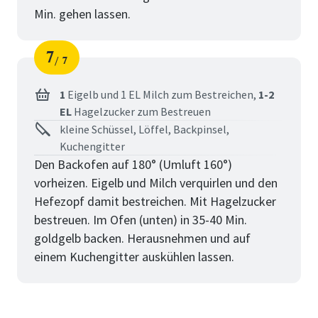
Min. gehen lassen.
7
7
Schritt
von
1
Eigelb und 1 EL Milch zum Bestreichen,
1-2
EL
Hagelzucker zum Bestreuen
kleine Schüssel, Löffel, Backpinsel,
Kuchengitter
Den Backofen auf 180° (Umluft 160°)
vorheizen. Eigelb und Milch verquirlen und den
Hefezopf damit bestreichen. Mit Hagelzucker
bestreuen. Im Ofen (unten) in 35-40 Min.
goldgelb backen. Herausnehmen und auf
einem Kuchengitter auskühlen lassen.