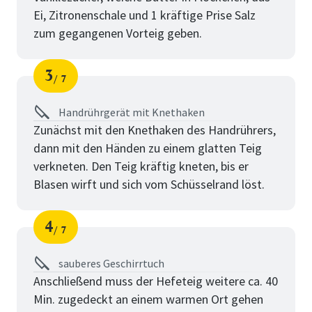
Ei, Zitronenschale und 1 kräftige Prise Salz
zum gegangenen Vorteig geben.
3
7
Schritt
von
Handrührgerät mit Knethaken
Zunächst mit den Knethaken des Handrührers,
dann mit den Händen zu einem glatten Teig
verkneten. Den Teig kräftig kneten, bis er
Blasen wirft und sich vom Schüsselrand löst.
4
7
Schritt
von
sauberes Geschirrtuch
Anschließend muss der Hefeteig weitere ca. 40
Min. zugedeckt an einem warmen Ort gehen