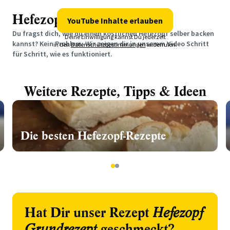
Hefezopf selber machen
YouTube Inhalte erlauben
Du fragst dich, wie du einen köstlichen Hefezopf selber backen
Deine Einwilligung kannst Du jederzeit
kannst? Kein Problem: Wir zeigen dir in unserem Video Schritt
in den
Datenschutzbestimmungen
widerrufen.
für Schritt, wie es funktioniert.
Weitere Rezepte, Tipps & Ideen
Die besten Hefezopf-Rezepte
1
2
Hat Dir unser Rezept
Hefezopf
Grundrezept
geschmeckt?