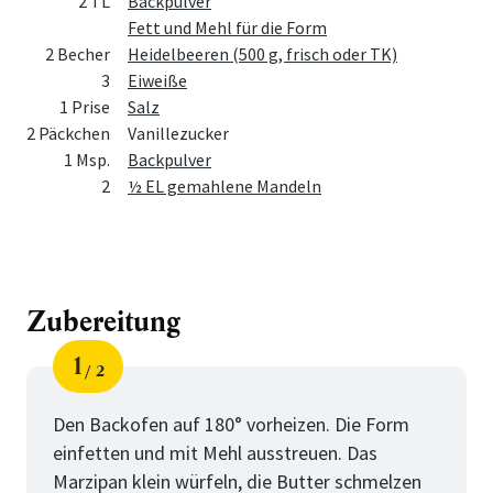
2 TL
Backpulver
Fett und Mehl für die Form
2 Becher
Heidelbeeren (500 g, frisch oder TK)
3
Eiweiße
1 Prise
Salz
2 Päckchen
Vanillezucker
1 Msp.
Backpulver
2
½ EL gemahlene Mandeln
Zubereitung
1
2
Schritt
von
Den Backofen auf 180° vorheizen. Die Form
einfetten und mit Mehl ausstreuen. Das
Marzipan klein würfeln, die Butter schmelzen