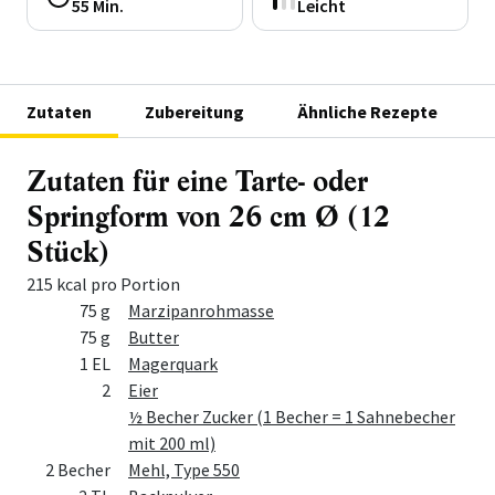
55 Min.
Leicht
Zutaten
Zubereitung
Ähnliche Rezepte
Zutaten für eine Tarte- oder
Springform von 26 cm Ø (12
Stück)
215 kcal pro Portion
Menge
Zutat
75 g
Marzipanrohmasse
75 g
Butter
1 EL
Magerquark
2
Eier
½ Becher Zucker (1 Becher = 1 Sahnebecher
mit 200 ml)
2 Becher
Mehl, Type 550