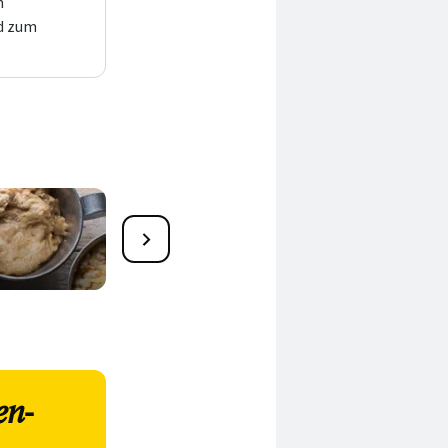
n
d zum
Brot backen
en-