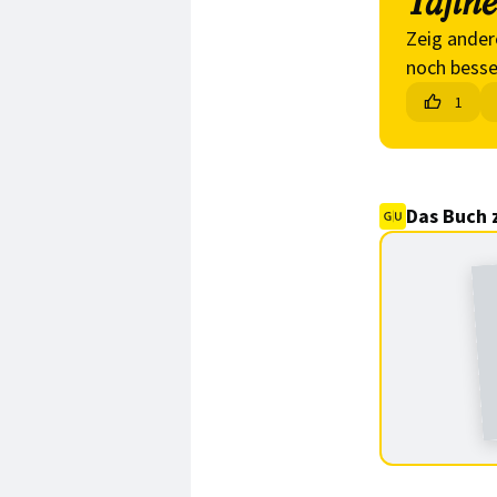
Tajine
Zeig ander
noch besse
1
Das Buch 