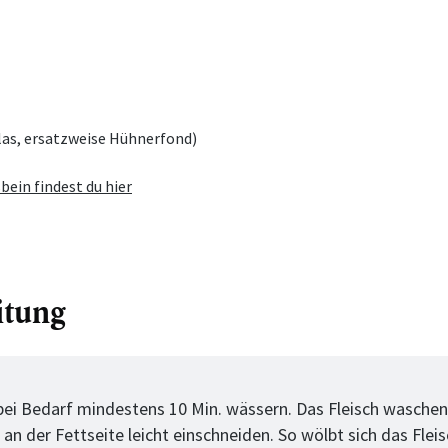
las, ersatzweise Hühnerfond)
bein findest du hier
itung
tt
 bei Bedarf mindestens 10 Min. wässern. Das Fleisch waschen
an der Fettseite leicht einschneiden. So wölbt sich das Flei