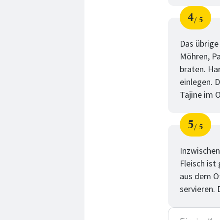
4
5
Schri
von
Das übrige 
Möhren, Pa
braten. Ha
einlegen. 
Tajine im O
5
5
Schri
von
Inzwischen
Fleisch ist
aus dem O
servieren. 