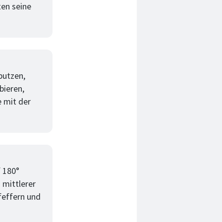
ten seine
putzen,
bieren,
e mit der
f 180°
 mittlerer
pfeffern und