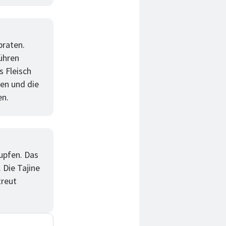
braten.
ühren
 Fleisch
len und die
en.
upfen. Das
. Die Tajine
reut