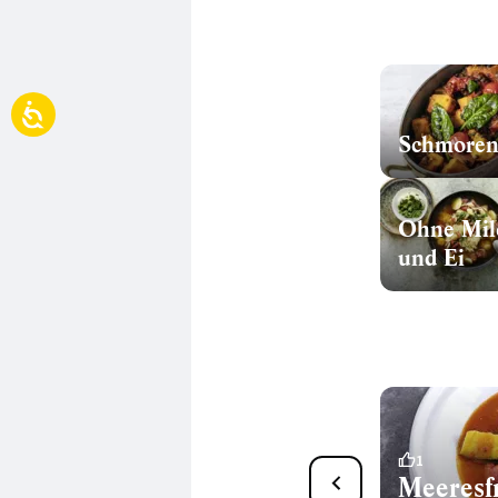
Schmore
Ohne Mil
und Ei
1
1
Zitronenhähnchen aus der
Meeresfr