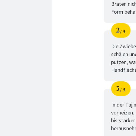
Braten nic
Form behäl
2
5
Schri
von
Die Zwiebe
schälen un
putzen, wa
Handfläche
3
5
Schri
von
In der Taj
vorheizen. 
bis starker
herausneh