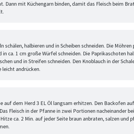
ht. Dann mit Küchengarn binden, damit das Fleisch beim Bra
t.
tt
ln schälen, halbieren und in Scheiben schneiden. Die Möhren 
d in ca. 1 cm große Würfel schneiden. Die Paprikaschoten hal
schen und in Streifen schneiden. Den Knoblauch in der Schal
 leicht andrücken.
tt
ine auf dem Herd 3 EL Öl langsam erhitzen. Den Backofen au
Das Fleisch in der Pfanne in zwei Portionen nacheinander bei
 Hitze ca. 2 Min. auf jeder Seite braun anbraten, salzen und 
men.