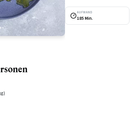
AUFWAND
185 Min.
4
5
ersonen
kg)