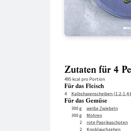
1
2
3
Zutaten für 4 P
495 kcal pro Portion
Für das Fleisch
Menge
Zutat
4
Kalbshaxenscheiben (1,2-1,4 
Für das Gemüse
Menge
Zutat
300 g
weiße Zwiebeln
300 g
Möhren
2
rote Paprikaschoten
2
Knoblauchzehen