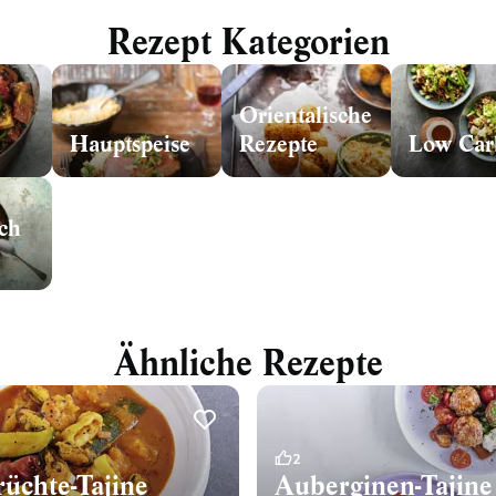
Rezept Kategorien
Orientalische
n
Hauptspeise
Rezepte
Low Car
ch
Ähnliche Rezepte
2
üchte-Tajine
Auberginen-Tajine