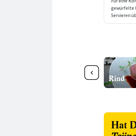
Für eine Ko
gewürfelte
Servieren üb
Brot backen
Rind
Hat D