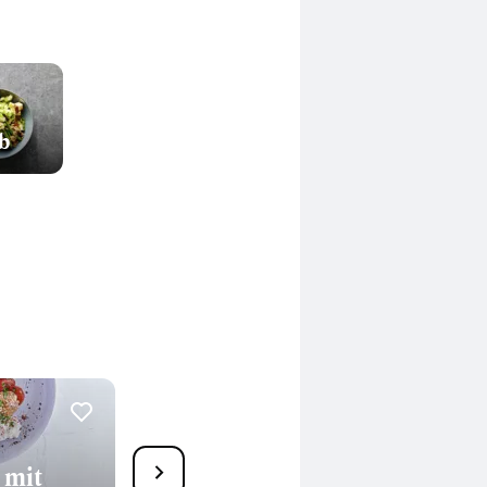
b
1
 mit
Zitronenhähnchen aus der