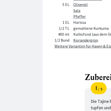
5 EL
Olivenöl
Salz
Pfeffer
1 EL
Harissa
1/2 TL
gemahlene Kurkuma
400 ml
Kalbsfond (aus dem G
1/2 Bund
Koriandergrün
Weitere Varianten für Haxen & Eis
Zubere
1
5
Schri
von
Die Tajine
tupfen und 