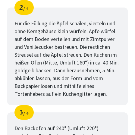
2
4
Schritt
von
Für die Füllung die Äpfel schälen, vierteln und
ohne Kerngehäuse klein würfeln. Apfelwürfel
auf dem Boden verteilen und mit Zimtpulver
und Vanillezucker bestreuen. Die restlichen
Streusel auf die Äpfel streuen. Den Kuchen im
heißen Ofen (Mitte, Umluft 160°) in ca. 40 Min.
goldgelb backen. Dann herausnehmen, 5 Min.
abkühlen lassen, aus der Form und vom
Backpapier lösen und mithilfe eines
Tortenhebers auf ein Kuchengitter legen.
3
4
Schritt
von
Den Backofen auf 240° (Umluft 220°)