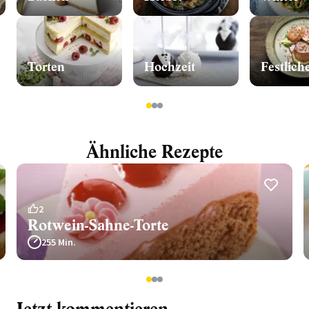
Torten
Hochzeit
Festlich
1
2
3
Ähnliche Rezepte
2
Rotwein-Sahne-Torte
255 Min.
1
2
3