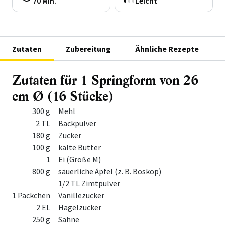
70 Min.
Leicht
Zutaten
Zubereitung
Ähnliche Rezepte
Zutaten für 1 Springform von 26
cm Ø (16 Stücke)
Menge
Zutat
300 g
Mehl
2 TL
Backpulver
180 g
Zucker
100 g
kalte Butter
1
Ei (Größe M)
800 g
säuerliche Äpfel (z. B. Boskop)
1/2 TL Zimtpulver
1 Päckchen
Vanillezucker
2 EL
Hagelzucker
250 g
Sahne