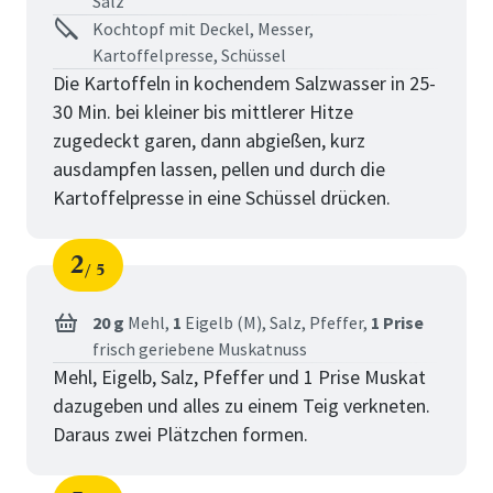
Salz
Kochtopf mit Deckel, Messer,
Kartoffelpresse, Schüssel
Die Kartoffeln in kochendem Salzwasser in 25-
30 Min. bei kleiner bis mittlerer Hitze
zugedeckt garen, dann abgießen, kurz
ausdampfen lassen, pellen und durch die
Kartoffelpresse in eine Schüssel drücken.
2
5
Schritt
von
20 g
Mehl,
1
Eigelb (M),
Salz,
Pfeffer,
1 Prise
frisch geriebene Muskatnuss
Mehl, Eigelb, Salz, Pfeffer und 1 Prise Muskat
dazugeben und alles zu einem Teig verkneten.
Daraus zwei Plätzchen formen.