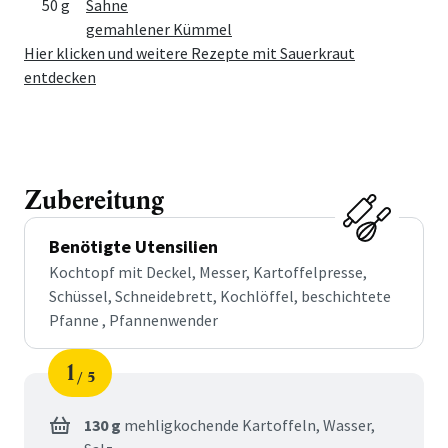
50 g
Sahne
gemahlener Kümmel
Hier klicken und weitere Rezepte mit Sauerkraut
entdecken
Zubereitung
Benötigte Utensilien
Kochtopf mit Deckel, Messer, Kartoffelpresse,
Schüssel, Schneidebrett, Kochlöffel, beschichtete
Pfanne , Pfannenwender
1
5
Schritt
von
130 g
mehligkochende Kartoffeln,
Wasser,