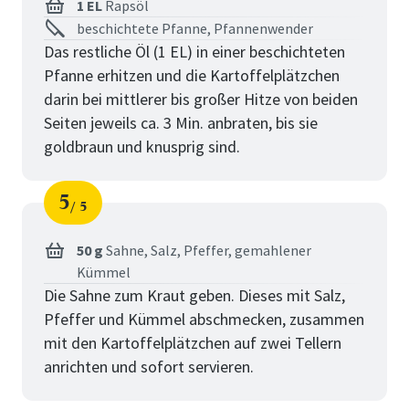
1 EL
Rapsöl
beschichtete Pfanne, Pfannenwender
Das restliche Öl (1 EL) in einer beschichteten
Pfanne erhitzen und die Kartoffelplätzchen
darin bei mittlerer bis großer Hitze von beiden
Seiten jeweils ca. 3 Min. anbraten, bis sie
goldbraun und knusprig sind.
5
5
Schritt
von
50 g
Sahne,
Salz,
Pfeffer,
gemahlener
Kümmel
Die Sahne zum Kraut geben. Dieses mit Salz,
Pfeffer und Kümmel abschmecken, zusammen
mit den Kartoffelplätzchen auf zwei Tellern
anrichten und sofort servieren.