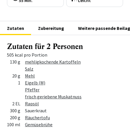
55 Min.
Leicht
Zutaten
Zubereitung
Weitere passende Beila
Zutaten für 2 Personen
505 kcal pro Portion
Menge
Zutat
130 g
mehligkochende Kartoffeln
Salz
20 g
Mehl
1
Eigelb (M)
Pfeffer
frisch geriebene Muskatnuss
2 EL
Rapsöl
300 g
Sauerkraut
200 g
Räuchertofu
100 ml
Gemüsebrühe