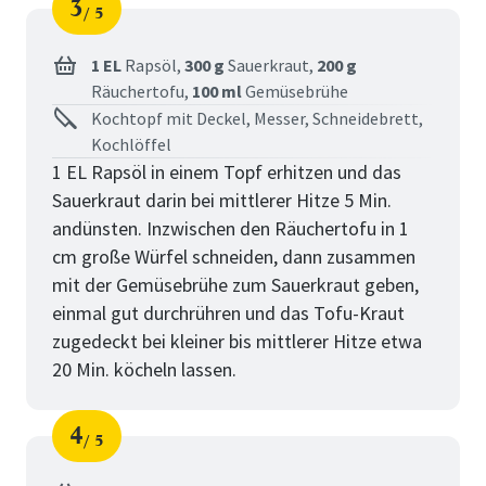
3
5
Schritt
von
1 EL
Rapsöl,
300 g
Sauerkraut,
200 g
Räuchertofu,
100 ml
Gemüsebrühe
Kochtopf mit Deckel, Messer, Schneidebrett,
Kochlöffel
1 EL Rapsöl in einem Topf erhitzen und das
Sauerkraut darin bei mittlerer Hitze 5 Min.
andünsten. Inzwischen den Räuchertofu in 1
cm große Würfel schneiden, dann zusammen
mit der Gemüsebrühe zum Sauerkraut geben,
einmal gut durchrühren und das Tofu-Kraut
zugedeckt bei kleiner bis mittlerer Hitze etwa
20 Min. köcheln lassen.
4
5
Schritt
von