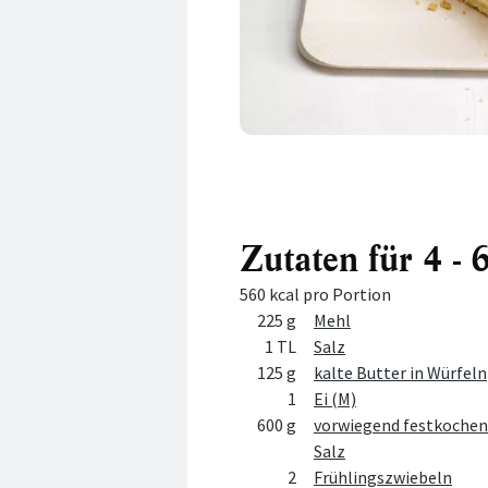
Zutaten für 4 - 
560 kcal pro Portion
Menge
Zutat
225 g
Mehl
1 TL
Salz
125 g
kalte Butter in Würfeln
1
Ei (M)
600 g
vorwiegend festkochen
Salz
2
Frühlingszwiebeln