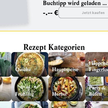
Buchtipp wird geladen ...
-.-- €
Jetzt kaufen
Rezept Kategorien
Häppch
Quiche
Hauptspeise
Fingerfo
Party &
Frühling
Herbst
Büfett