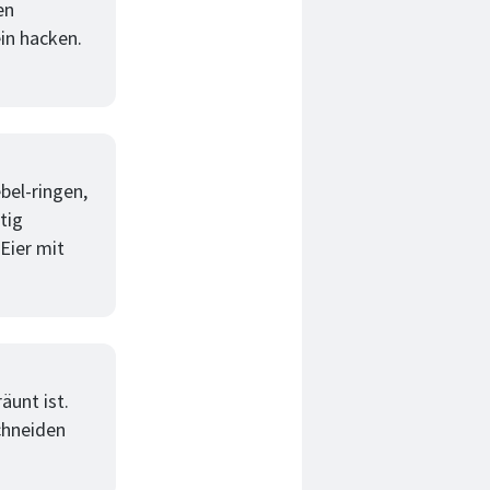
en
in hacken.
bel-ringen,
tig
Eier mit
äunt ist.
chneiden