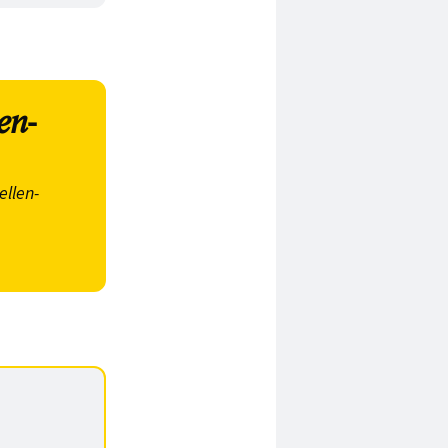
en-
ellen-