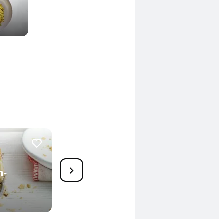
4
n-
Zwiebel-Speck-Quiche
95 Min.