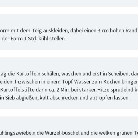
tt
form mit dem Teig auskleiden, dabei einen 3 cm hohen Rand
 der Form 1 Std. kühl stellen.
tt
lag die Kartoffeln schälen, waschen und erst in Scheiben, da
neiden. Inzwischen in einem Topf Wasser zum Kochen bringe
 Kartoffelstifte darin ca. 2 Min. bei starker Hitze sprudelnd 
ein Sieb abgießen, kalt abschrecken und abtropfen lassen.
tt
ühlingszwiebeln die Wurzel-büschel und die welken grünen Te