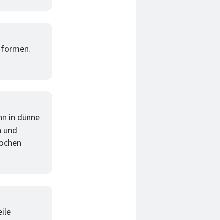
 formen.
nn in dünne
n und
kochen
ile