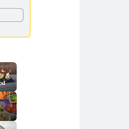
en &
od