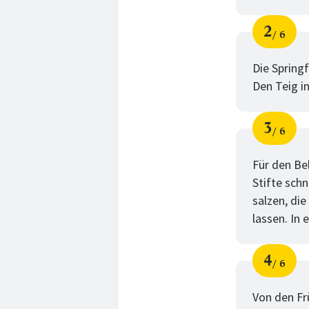
2
6
Schri
von
Die Spring
Den Teig in
3
6
Schri
von
Für den Be
Stifte sch
salzen, die
lassen. In 
4
6
Schri
von
Von den Fr