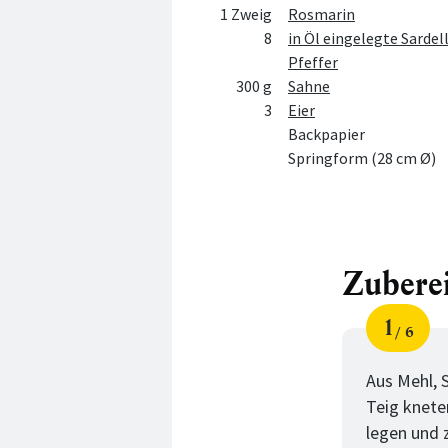
1 Zweig
Rosmarin
8
in Öl eingelegte Sardel
Pfeffer
300 g
Sahne
3
Eier
Backpapier
Springform (28 cm Ø)
Zubere
1
6
Schri
von
Aus Mehl, 
Teig knete
legen und z