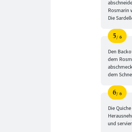
abschneide
Rosmarin w
Die Sardel
5
6
Schri
von
Den Backof
dem Rosmar
abschmecke
dem Schnee
6
6
Schri
von
Die Quiche 
Herausnehm
und servier