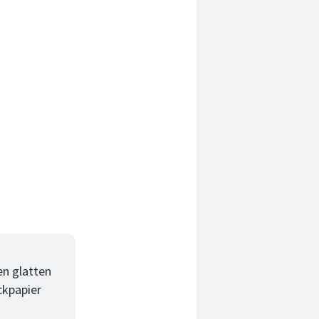
en glatten
ckpapier