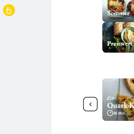
Sommer
Preiswert
4
5
Zwiebel-Speck-Quiche
Quark-K
95 Min.
45 Min.