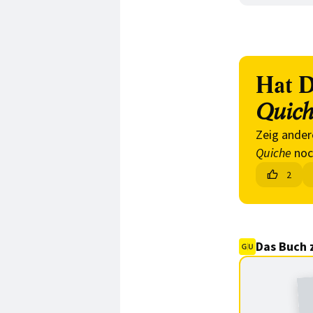
Hat D
Quich
Zeig ander
Quiche
noc
2
Das Buch 