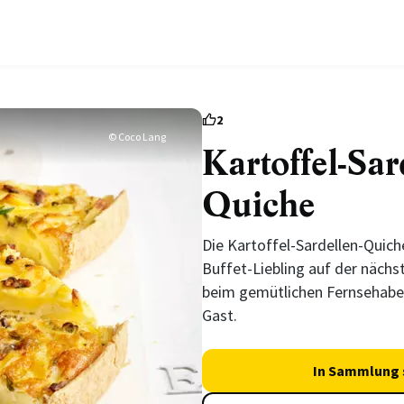
2
© Coco Lang
Kartoffel-Sar
Quiche
Die Kartoffel-Sardellen-Quic
Buffet-Liebling auf der nächs
beim gemütlichen Fernsehaben
Gast.
In Sammlung 