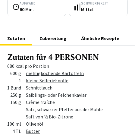
AUFWAND
SCHWIERIGKEIT
60 Min.
Mittel
Zutaten
Zubereitung
Ähnliche Rezepte
Zutaten für 4 PERSONEN
680 kcal pro Portion
Menge
Zutat
600 g
mehligkochende Kartoffeln
1
kleine Sellerieknolle
1 Bund
Schnittlauch
250 g
Saiblings- oder Felchenkaviar
150 g
Crème fraîche
Salz, schwarzer Pfeffer aus der Mühle
Saft von ½ Bio-Zitrone
100 ml
Olivenöl
4 TL
Butter