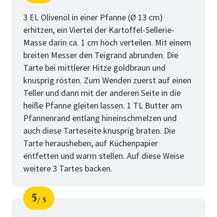
Schritt
von
3 EL Olivenöl in einer Pfanne (Ø 13 cm)
erhitzen, ein Viertel der Kartoffel-Sellerie-
Masse darin ca. 1 cm hoch verteilen. Mit einem
breiten Messer den Teigrand abrunden. Die
Tarte bei mittlerer Hitze goldbraun und
knusprig rösten. Zum Wenden zuerst auf einen
Teller und dann mit der anderen Seite in die
heiße Pfanne gleiten lassen. 1 TL Butter am
Pfannenrand entlang hineinschmelzen und
auch diese Tarteseite knusprig braten. Die
Tarte herausheben, auf Küchenpapier
entfetten und warm stellen. Auf diese Weise
weitere 3 Tartes backen.
5
5
Schritt
von