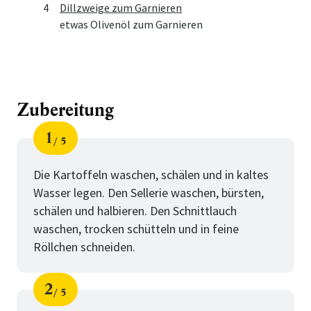
4
Dillzweige zum Garnieren
etwas Olivenöl zum Garnieren
Zubereitung
1
5
Schritt
von
Die Kartoffeln waschen, schälen und in kaltes
Wasser legen. Den Sellerie waschen, bürsten,
schälen und halbieren. Den Schnittlauch
waschen, trocken schütteln und in feine
Röllchen schneiden.
2
5
Schritt
von