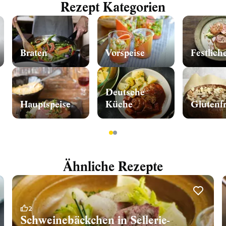
Rezept Kategorien
Braten
Vorspeise
Festlich
Deutsche
Hauptspeise
Küche
Glutenfr
1
2
Ähnliche Rezepte
2
Schweinebäckchen in Sellerie-