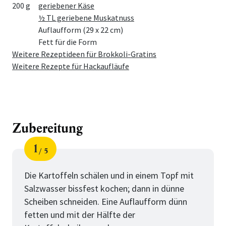
200 g
geriebener Käse
½ TL geriebene Muskatnuss
Auflaufform (29 x 22 cm)
Fett für die Form
Weitere Rezeptideen für Brokkoli-Gratins
Weitere Rezepte für Hackaufläufe
Zubereitung
1
5
Schritt
von
Die Kartoffeln schälen und in einem Topf mit
Salzwasser bissfest kochen; dann in dünne
Scheiben schneiden. Eine Auflaufform dünn
fetten und mit der Hälfte der