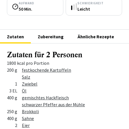
AUFWAND
SCHWIERIGKEIT
50 Min.
Leicht
Zutaten
Zubereitung
Ähnliche Rezepte
Zutaten für 2 Personen
1800 kcal pro Portion
Menge
Zutat
200 g
festkochende Kartoffeln
Salz
1
Zwiebel
3 EL
Öl
400 g
gemischtes Hackfleisch
schwarzer Pfeffer aus der Mühle
250 g
Brokkoli
400 g
Sahne
2
Eier