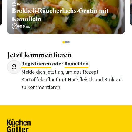
47
Brokkoli-Räucherlachs-Gratin mit
Kartoffeln
60 Min.
1
2
3
Jetzt kommentieren
Registrieren
oder
Anmelden
Melde dich jetzt an, um das Rezept
Kartoffelauflauf mit Hackfleisch und Brokkoli
zu kommentieren