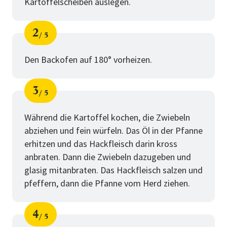
Kartoffelscheiben auslegen.
2
5
Schritt
von
Den Backofen auf 180° vorheizen.
3
5
Schritt
von
Während die Kartoffel kochen, die Zwiebeln
abziehen und fein würfeln. Das Öl in der Pfanne
erhitzen und das Hackfleisch darin kross
anbraten. Dann die Zwiebeln dazugeben und
glasig mitanbraten. Das Hackfleisch salzen und
pfeffern, dann die Pfanne vom Herd ziehen.
4
5