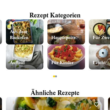
Rezept Kategorien
Aus dem
Backofen
Hauptspeise
Für Zwe
Auflauf
Für Kinder
Leicht
1
2
Ähnliche Rezepte