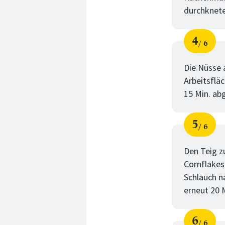
durchknete
4
6
Schri
von
Die Nüsse 
Arbeitsflä
15 Min. ab
5
6
Schri
von
Den Teig z
Cornflakes
Schlauch n
erneut 20 M
6
6