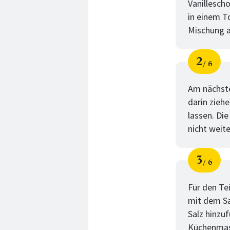
Vanillesch
in einem T
Mischung a
2
6
Schri
von
Am nächste
darin ziehe
lassen. Die
nicht weit
3
6
Schri
von
Für den Te
mit dem Sa
Salz hinzuf
Küchenmasc