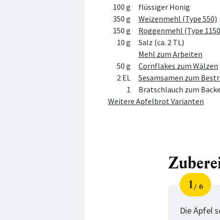
100 g
flüssiger Honig
350 g
Weizenmehl (Type 550)
150 g
Roggenmehl (Type 1150
10 g
Salz (ca. 2 TL)
Mehl zum Arbeiten
50 g
Cornflakes zum Wälzen
2 EL
Sesamsamen zum Bestr
1
Bratschlauch zum Back
Weitere Apfelbrot Varianten
Zubere
1
6
Schri
von
Die Äpfel 