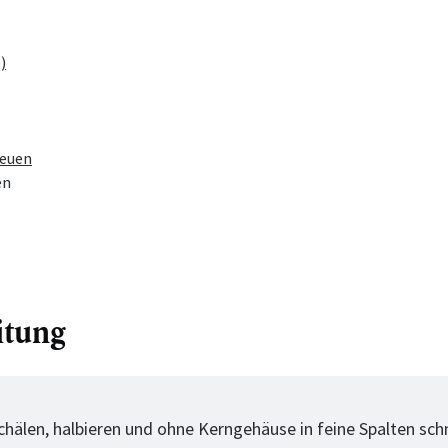
)
euen
en
itung
tt
schälen, halbieren und ohne Kerngehäuse in feine Spalten sch