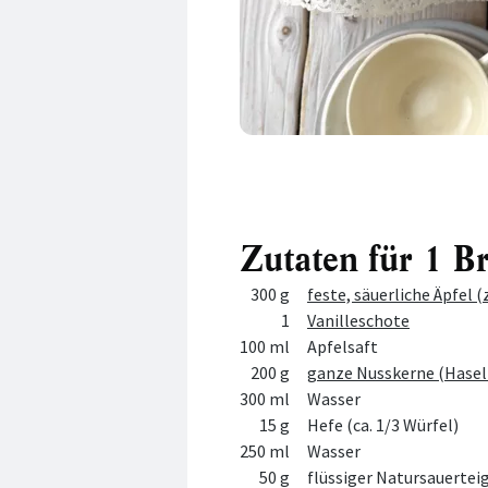
Zutaten für 1 B
Menge
Zutat
300 g
feste, säuerliche Äpfel 
1
Vanilleschote
100 ml
Apfelsaft
200 g
ganze Nusskerne (Hasel
300 ml
Wasser
15 g
Hefe (ca. 1/3 Würfel)
250 ml
Wasser
50 g
flüssiger Natursauertei