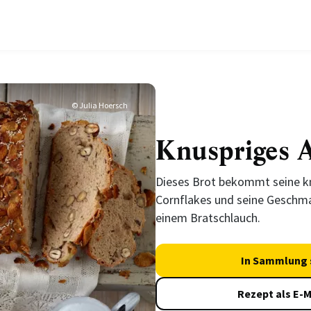
© Julia Hoersch
Knuspriges A
Dieses Brot bekommt seine kn
Cornflakes und seine Geschma
einem Bratschlauch.
In Sammlung 
Rezept als E-M