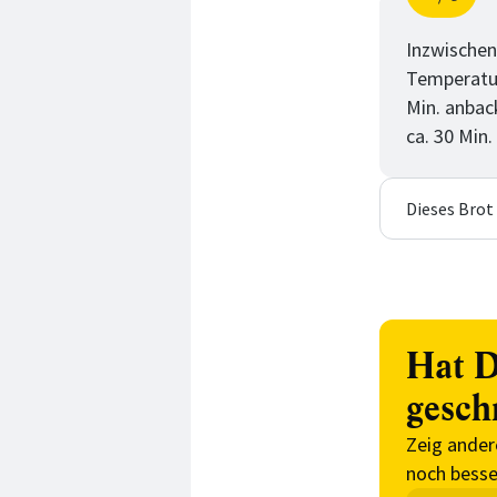
Schri
von
Inzwischen
Temperatur 
Min. anbac
ca. 30 Min
Dieses Brot
Hat D
gesch
Zeig ander
noch besse