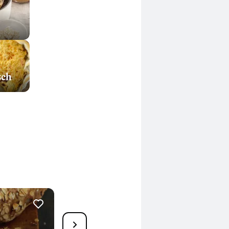
sch
30