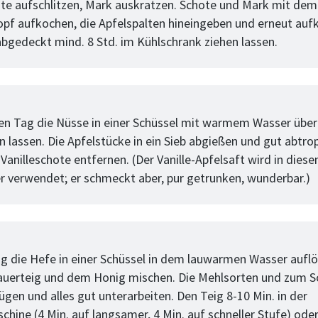
ote aufschlitzen, Mark auskratzen. Schote und Mark mit dem
opf aufkochen, die Apfelspalten hineingeben und erneut auf
bgedeckt mind. 8 Std. im Kühlschrank ziehen lassen.
tt
n Tag die Nüsse in einer Schüssel mit warmem Wasser übe
n lassen. Die Apfelstücke in ein Sieb abgießen und gut abtro
 Vanilleschote entfernen. (Der Vanille-Apfelsaft wird in die
er verwendet; er schmeckt aber, pur getrunken, wunderbar.)
tt
ig die Hefe in einer Schüssel in dem lauwarmen Wasser aufl
uerteig und dem Honig mischen. Die Mehlsorten und zum S
ügen und alles gut unterarbeiten. Den Teig 8-10 Min. in der
hine (4 Min. auf langsamer, 4 Min. auf schneller Stufe) ode