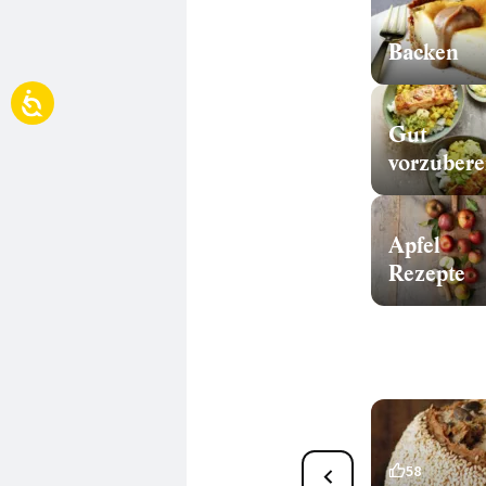
Backen
Gut
Apfel
Rezepte
30
58