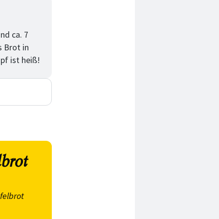
nd ca. 7
 Brot in
f ist heiß!
lbrot
felbrot