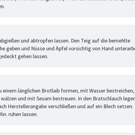
n.
tt
abgießen und abtropfen lassen. Den Teig auf die bemehlte
che geben und Nüsse und Äpfel vorsichtig von Hand unterarbe
gedeckt gehen lassen.
tt
u einem länglichen Brotlaib formen, mit Wasser bestreichen,
 wälzen und mit Sesam bestreuen. In den Bratschlauch lege
ach Herstellerangabe verschließen und auf ein Blech setzen.
in. ruhen lassen.