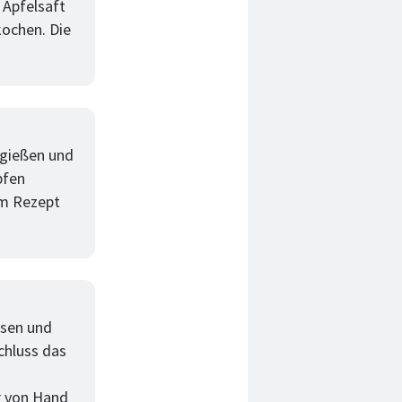
 Apfelsaft
kochen. Die
rgießen und
pfen
sem Rezept
ösen und
chluss das
r von Hand