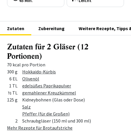
45 Min.
Leicht
Zutaten
Zubereitung
Weitere Rezepte, Tipps 
Zutaten für 2 Gläser (12
Portionen)
70 kcal pro Portion
Menge
Zutat
300 g
Hokkaido-Kürbis
6 EL
Olivenöl
1 TL
edelsüßes Paprikapulver
½ TL
gemahlener Kreuzkümmel
125 g
Kidneybohnen (Glas oder Dose)
Salz
Pfeffer (für die Großen)
2
Schraubgläser (150 ml und 300 ml)
Mehr Rezepte für Brotaufstriche