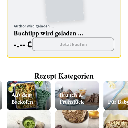
Author wird geladen ...
Buchtipp wird geladen ...
-.-- €
Jetzt kaufen
Rezept Kategorien
Aus dem
Brunch &
Backofen
Frühstück
Für Bab