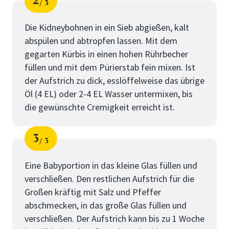
2
3
Schritt
von
Die Kidneybohnen in ein Sieb abgießen, kalt
abspülen und abtropfen lassen. Mit dem
gegarten Kürbis in einen hohen Rührbecher
füllen und mit dem Pürierstab fein mixen. Ist
der Aufstrich zu dick, esslöffelweise das übrige
Öl (4 EL) oder 2-4 EL Wasser untermixen, bis
die gewünschte Cremigkeit erreicht ist.
3
3
Schritt
von
Eine Babyportion in das kleine Glas füllen und
verschließen. Den restlichen Aufstrich für die
Großen kräftig mit Salz und Pfeffer
abschmecken, in das große Glas füllen und
verschließen. Der Aufstrich kann bis zu 1 Woche