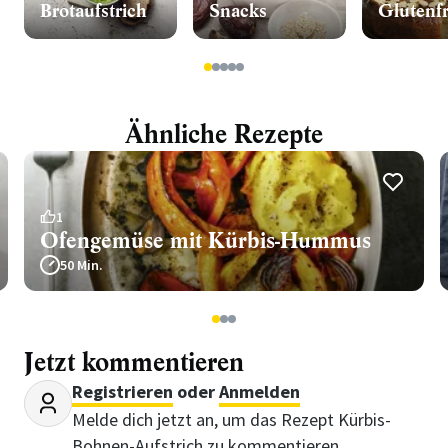
Brotaufstrich
Snacks
Glutenfr
1
2
3
4
5
Ähnliche Rezepte
1
Ofengemüse mit Kürbis-Hummus
50 Min.
1
2
3
Jetzt kommentieren
Registrieren
oder
Anmelden
Melde dich jetzt an, um das Rezept Kürbis-
Bohnen-Aufstrich zu kommentieren