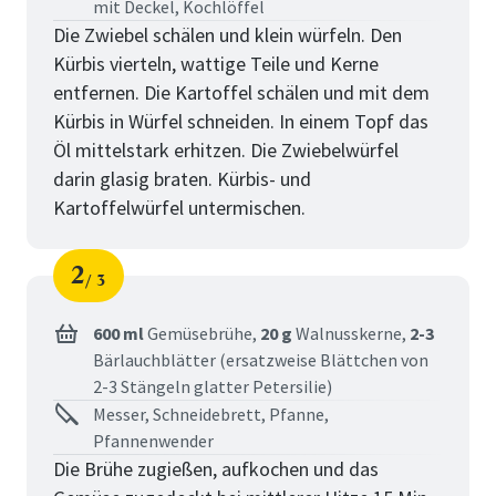
mit Deckel, Kochlöffel
Die Zwiebel schälen und klein würfeln. Den
Kürbis vierteln, wattige Teile und Kerne
entfernen. Die Kartoffel schälen und mit dem
Kürbis in Würfel schneiden. In einem Topf das
Öl mittelstark erhitzen. Die Zwiebelwürfel
darin glasig braten. Kürbis- und
Kartoffelwürfel untermischen.
2
3
Schritt
von
600 ml
Gemüsebrühe,
20 g
Walnusskerne,
2-3
Bärlauchblätter (ersatzweise Blättchen von
2-3 Stängeln glatter Petersilie)
Messer, Schneidebrett, Pfanne,
Pfannenwender
Die Brühe zugießen, aufkochen und das