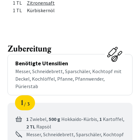
1 TL
Zitronensaft
1 TL
Kürbiskernöl
Zubereitung
Benötigte Utensilien
Messer, Schneidebrett, Sparschäler, Kochtopf mit
Deckel, Kochlöffel, Pfanne, Pfannwender,
Pürierstab
1
3
Schritt
von
1
Zwiebel,
500 g
Hokkaido-Kürbis,
1
Kartoffel,
2 TL
Rapsöl
Messer, Schneidebrett, Sparschäler, Kochtopf