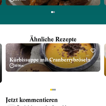
1
2
Ähnliche Rezepte
Kürbissuppe mit Cranberrybröseln
30 Min.
1
2
3
Jetzt kommentieren