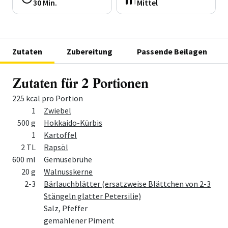
30 Min.
Mittel
Zutaten
Zubereitung
Passende Beilagen
Zutaten für 2 Portionen
225 kcal pro Portion
Menge
Zutat
1
Zwiebel
500 g
Hokkaido-Kürbis
1
Kartoffel
2 TL
Rapsöl
600 ml
Gemüsebrühe
20 g
Walnusskerne
2-3
Bärlauchblätter (ersatzweise Blättchen von 2-3
Stängeln glatter Petersilie)
Salz, Pfeffer
gemahlener Piment