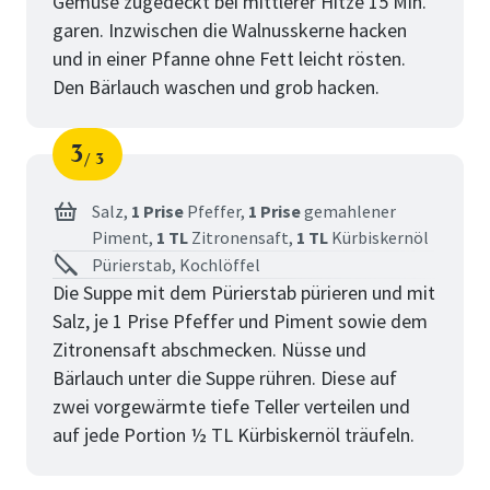
Gemüse zugedeckt bei mittlerer Hitze 15 Min.
garen. Inzwischen die Walnusskerne hacken
und in einer Pfanne ohne Fett leicht rösten.
Den Bärlauch waschen und grob hacken.
3
3
Schritt
von
Salz,
1 Prise
Pfeffer,
1 Prise
gemahlener
Piment,
1 TL
Zitronensaft,
1 TL
Kürbiskernöl
Pürierstab, Kochlöffel
Die Suppe mit dem Pürierstab pürieren und mit
Salz, je 1 Prise Pfeffer und Piment sowie dem
Zitronensaft abschmecken. Nüsse und
Bärlauch unter die Suppe rühren. Diese auf
zwei vorgewärmte tiefe Teller verteilen und
auf jede Portion ½ TL Kürbiskernöl träufeln.