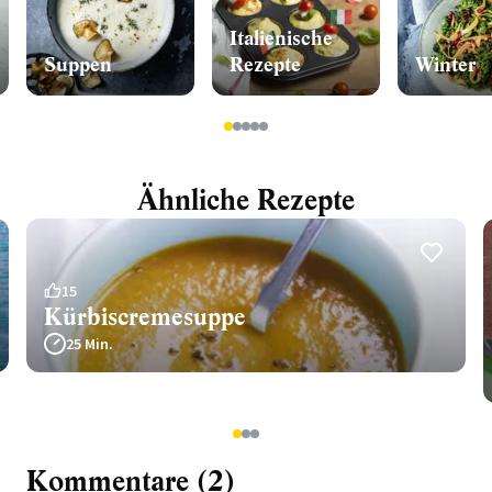
Italienische
Suppen
Rezepte
Winter
1
2
3
4
5
Ähnliche Rezepte
15
Kürbiscremesuppe
25 Min.
1
2
3
Kommentare (2)