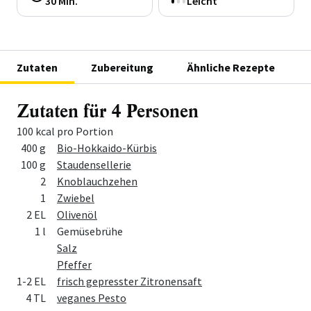
30 Min.
Leicht
Zutaten
Zubereitung
Ähnliche Rezepte
Zutaten für 4 Personen
100 kcal pro Portion
Menge
Zutat
400 g
Bio-Hokkaido-Kürbis
100 g
Staudensellerie
2
Knoblauchzehen
1
Zwiebel
2 EL
Olivenöl
1 l
Gemüsebrühe
Salz
Pfeffer
1-2 EL
frisch gepresster Zitronensaft
4 TL
veganes Pesto