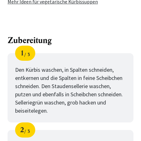
Mehr Ideen für vegetarische Kürbissuppen
Zubereitung
1
3
Schritt
von
Den Kürbis waschen, in Spalten schneiden,
entkernen und die Spalten in feine Scheibchen
schneiden. Den Staudensellerie waschen,
putzen und ebenfalls in Scheibchen schneiden.
Selleriegrün waschen, grob hacken und
beiseitelegen.
2
3
Schritt
von