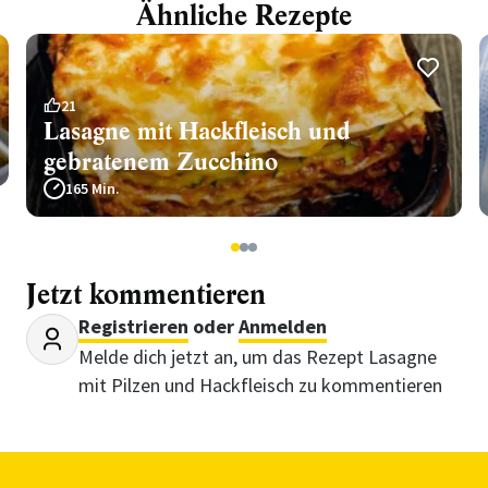
Ähnliche Rezepte
21
Lasagne mit Hackfleisch und
gebratenem Zucchino
165 Min.
1
2
3
Jetzt kommentieren
Registrieren
oder
Anmelden
Melde dich jetzt an, um das Rezept Lasagne
mit Pilzen und Hackfleisch zu kommentieren