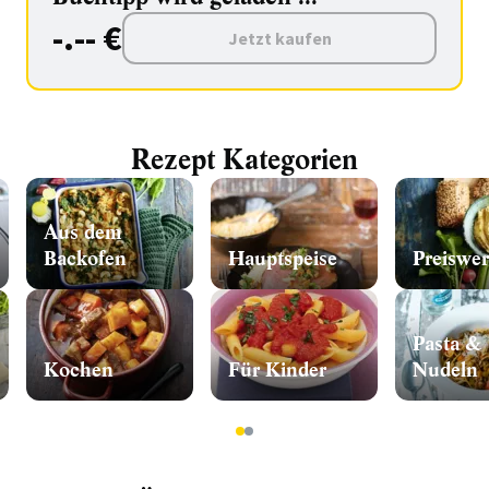
-.-- €
Jetzt kaufen
Rezept Kategorien
Aus dem
Backofen
Hauptspeise
Preiswer
Pasta &
Kochen
Für Kinder
Nudeln
1
2