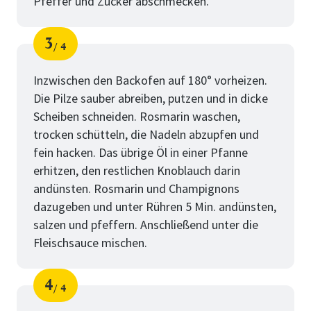
Pfeffer und Zucker abschmecken.
3
4
Schritt
von
Inzwischen den Backofen auf 180° vorheizen.
Die Pilze sauber abreiben, putzen und in dicke
Scheiben schneiden. Rosmarin waschen,
trocken schütteln, die Nadeln abzupfen und
fein hacken. Das übrige Öl in einer Pfanne
erhitzen, den restlichen Knoblauch darin
andünsten. Rosmarin und Champignons
dazugeben und unter Rühren 5 Min. andünsten,
salzen und pfeffern. Anschließend unter die
Fleischsauce mischen.
4
4
Schritt
von