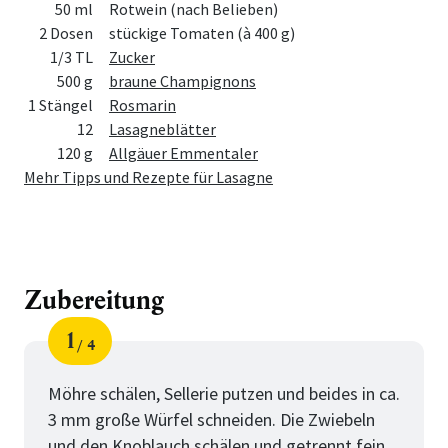
50 ml
Rotwein (nach Belieben)
2 Dosen
stückige Tomaten (à 400 g)
1/3 TL
Zucker
500 g
braune Champignons
1 Stängel
Rosmarin
12
Lasagneblätter
120 g
Allgäuer Emmentaler
Mehr Tipps und Rezepte für Lasagne
Zubereitung
1
4
Schritt
von
Möhre schälen, Sellerie putzen und beides in ca.
3 mm große Würfel schneiden. Die Zwiebeln
und den Knoblauch schälen und getrennt fein