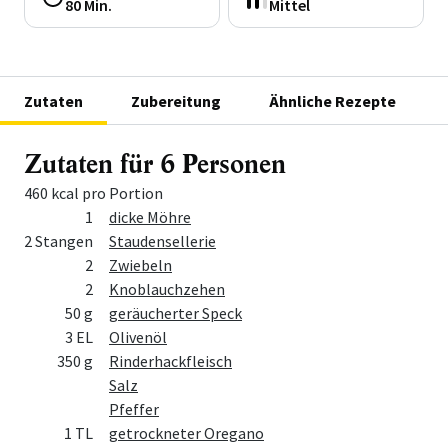
80 Min.
Mittel
Zutaten
Zubereitung
Ähnliche Rezepte
Zutaten für 6 Personen
460 kcal pro Portion
Menge
Zutat
1
dicke Möhre
2 Stangen
Staudensellerie
2
Zwiebeln
2
Knoblauchzehen
50 g
geräucherter Speck
3 EL
Olivenöl
350 g
Rinderhackfleisch
Salz
Pfeffer
1 TL
getrockneter Oregano