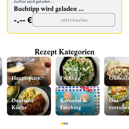
Author wird geladen ...
Buchtipp wird geladen ...
-.-- €
Jetzt kaufen
Rezept Kategorien
Hauptspeise
Frühling
Glutenfr
Deutsche
Karneval &
Gut
Küche
Fasching
vorzuber
1
2
3