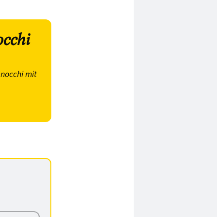
occhi
nocchi mit