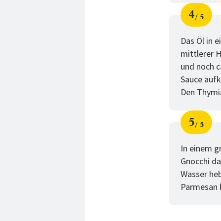
4
5
Schri
von
Das Öl in 
mittlerer 
und noch c
Sauce aufk
Den Thymia
5
5
Schri
von
In einem g
Gnocchi da
Wasser heb
Parmesan b