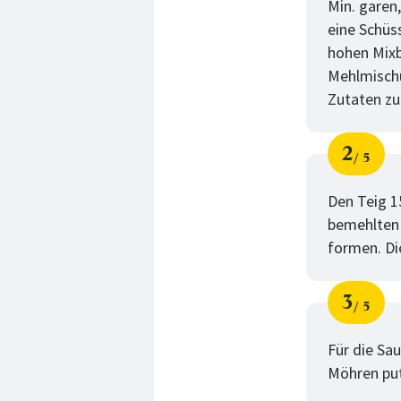
Min. garen,
eine Schüs
hohen Mixb
Mehlmischu
Zutaten zu
2
5
Schri
von
Den Teig 15
bemehlten 
formen. Die
3
5
Schri
von
Für die Sa
Möhren put