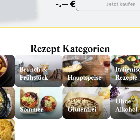
-.-- €
Jetzt kaufen
Rezept Kategorien
Brunch &
Italienis
Frühstück
Hauptspeise
Rezepte
Ohne
Sommer
Glutenfrei
Alkohol