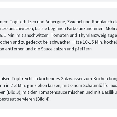
tt
einem Topf erhitzen und Aubergine, Zwiebel und Knoblauch da
Hitze anschwitzen, bis sie beginnen Farbe anzunehmen. Möh
a. 1 Min. mit anschwitzen. Tomaten und Thymianzweig zuge
ochen und zugedeckt bei schwacher Hitze 10-15 Min. köchel
n entfernen und die Sauce salzen und pfeffern.
tt
roßen Topf reichlich kochendes Salzwasser zum Kochen brin
rin in 2-3 Min. gar ziehen lassen, mit einem Schaumlöffel a
en (Bild 3), mit der Tomatensauce mischen und mit Basilik
estreut servieren (Bild 4).