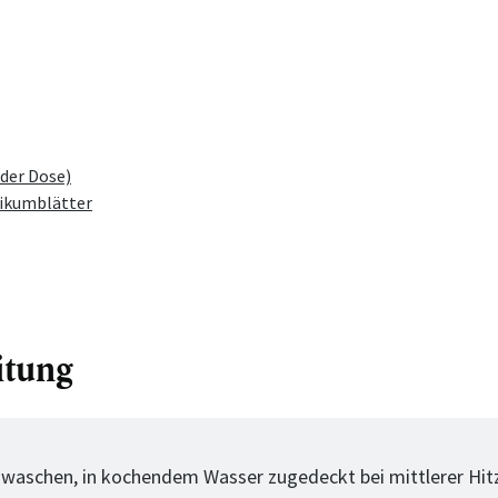
der Dose)
likumblätter
itung
tt
 waschen, in kochendem Wasser zugedeckt bei mittlerer Hitz