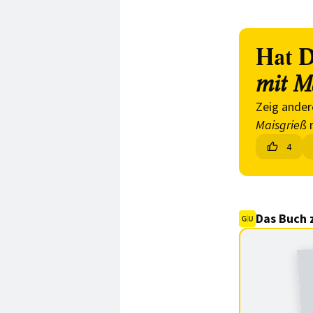
Hat D
mit M
Zeig ander
Maisgrieß
n
4
Das Buch 