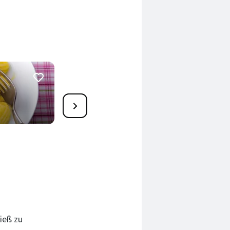
5
Polenta-Gnocchi
165 Min.
ieß zu