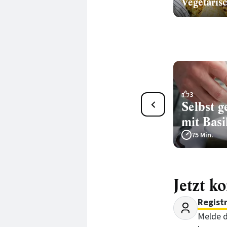
Vegetaris
5
3
Polenta-Gnocchi
Selbst 
mit Bas
165 Min.
75 Min.
Jetzt k
Regist
Melde d