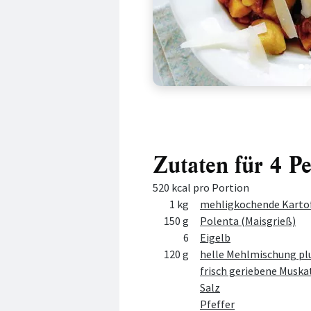
1
2
Zutaten für 4 P
520 kcal pro Portion
Menge
Zutat
1 kg
mehligkochende Karto
150 g
Polenta (Maisgrieß)
6
Eigelb
120 g
helle Mehlmischung pl
frisch geriebene Muska
Salz
Pfeffer