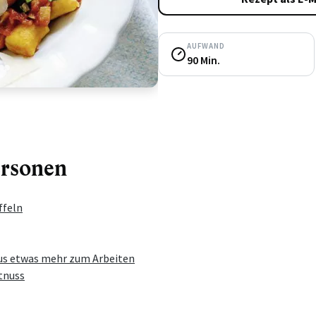
AUFWAND
90 Min.
3
4
ersonen
ffeln
us etwas mehr zum Arbeiten
tnuss