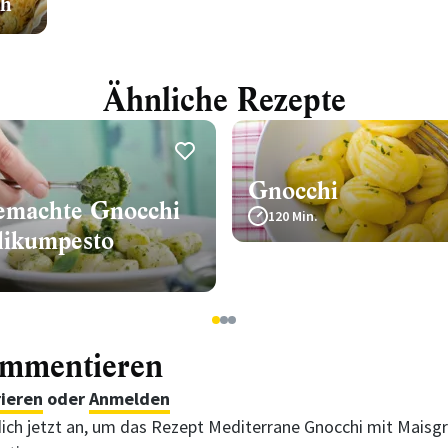
ch
Ähnliche Rezepte
Gnocchi
gemachte Gnocchi
120 Min.
ilikumpesto
1
2
3
ommentieren
rieren
oder
Anmelden
ich jetzt an, um das Rezept Mediterrane Gnocchi mit Maisgr