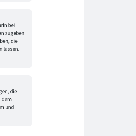
rin bei
ren zugeben
ben, die
n lassen.
gen, die
us dem
um und