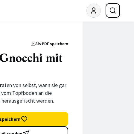
Als PDF speichern
© Jörn Rynio
 Gnocchi mit
raten von selbst, wann sie gar
ch vom Topfboden an die
 herausgefischt werden.
speichern
ail senden