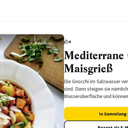
4
© Jörn Rynio
Mediterrane
Maisgrieß
Die Gnocchi im Salzwasser ver
sind. Dann steigen sie nämli
Wasseroberfläche und können
In Sammlung 
Rezept als E-M