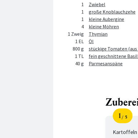
1
Zwiebel
1
große Knoblauchzehe
1
kleine Aubergine
4
kleine Möhren
1 Zweig
Thymian
1 EL
Öl
800 g
stückige Tomaten (aus 
1 TL
fein geschnittene Basi
40 g
Parmesanspäne
Zubere
1
5
Schri
von
Kartoffeln