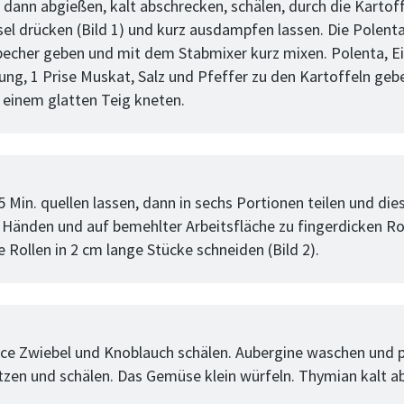
 dann abgießen, kalt abschrecken, schälen, durch die Kartoff
sel drücken (Bild 1) und kurz ausdampfen lassen. Die Polenta
echer geben und mit dem Stabmixer kurz mixen. Polenta, Ei
ng, 1 Prise Muskat, Salz und Pfeffer zu den Kartoffeln gebe
 einem glatten Teig kneten.
tt
 Min. quellen lassen, dann in sechs Portionen teilen und die
Händen und auf bemehlter Arbeitsfläche zu fingerdicken Ro
 Rollen in 2 cm lange Stücke schneiden (Bild 2).
tt
uce Zwiebel und Knoblauch schälen. Aubergine waschen und 
zen und schälen. Das Gemüse klein würfeln. Thymian kalt a