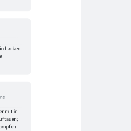
in hacken.
ie
ene
r mit in
auftauen;
rdampfen