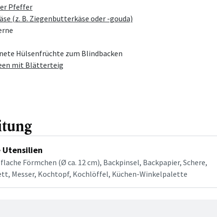
er Pfeffer
äse (z. B. Ziegenbutterkäse oder -gouda)
erne
nete Hülsenfrüchte zum Blindbacken
een mit Blätterteig
itung
 Utensilien
 flache Förmchen (Ø ca. 12 cm), Backpinsel, Backpapier, Schere,
tt, Messer, Kochtopf, Kochlöffel, Küchen-Winkelpalette
tt