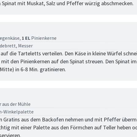
n Spinat mit Muskat, Salz und Pfeffer würzig abschmecken.
tt
egenkäse,
1 EL
Pinienkerne
debrett, Messer
auf die Tarteletts verteilen. Den Käse in kleine Würfel schne
it den Pinienkernen auf den Spinat streuen. Den Spinat im
itte) in 6-8 Min. gratinieren.
tt
r aus der Mühle
n-Winkelpalette
en Gratins aus dem Backofen nehmen und mit Pfeffer überm
chtig mit einer Palette aus den Förmchen auf Teller heben od
ervieren.