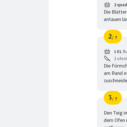
2 quad
Die Blätte
antauen la
2
7
Schri
von
1 EL
Bu
2 ofen
Die Förmch
am Rand e
zuschneide
3
7
Schri
von
Den Teig im
dem Ofen n