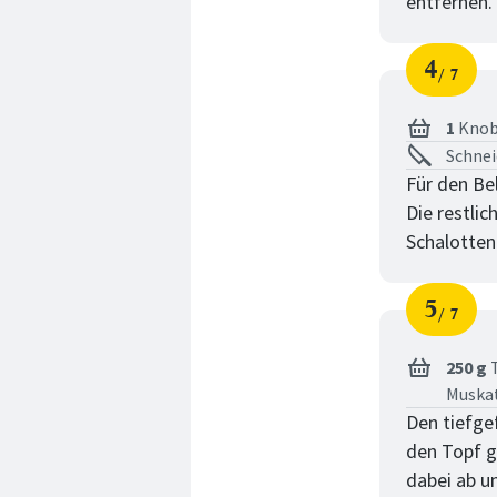
entfernen.
4
7
Schri
von
1
Knob
Schnei
Für den Be
Die restli
Schalotten
5
7
Schri
von
250 g
T
Muska
Den tiefge
den Topf ge
dabei ab u