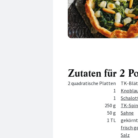
Zutaten für 2 P
Menge
Zutat
2 quadratische Platten
TK-Blätt
1
Knobla
1
Schalot
250 g
TK-Spina
50 g
Sahne
1 TL
gekörn
frisch 
Salz