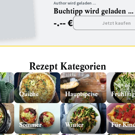
Author wird geladen ...
Buchtipp wird geladen ...
-.-- €
Jetzt kaufen
Rezept Kategorien
Quiche
Hauptspeise
Frühling
Sommer
Winter
Für Kin