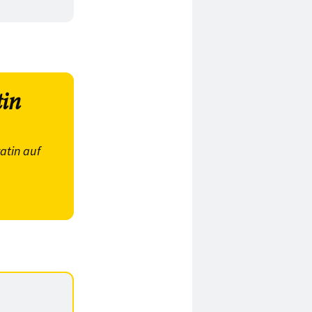
tin
atin auf