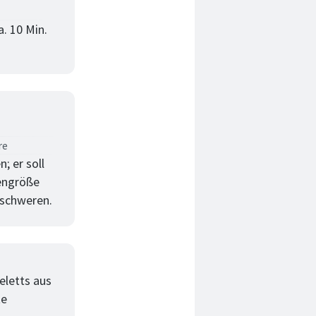
. 10 Min.
re
; er soll
engröße
eschweren.
eletts aus
te