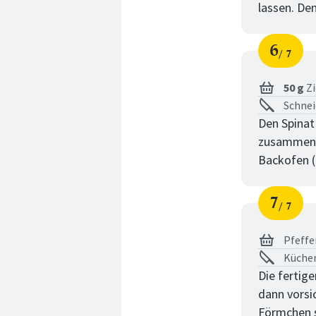
lassen. De
6
7
Schri
von
50 g
Zi
Schnei
Den Spinat 
zusammen m
Backofen (M
7
7
Schri
von
Pfeffe
Küche
Die fertig
dann vorsi
Förmchen s