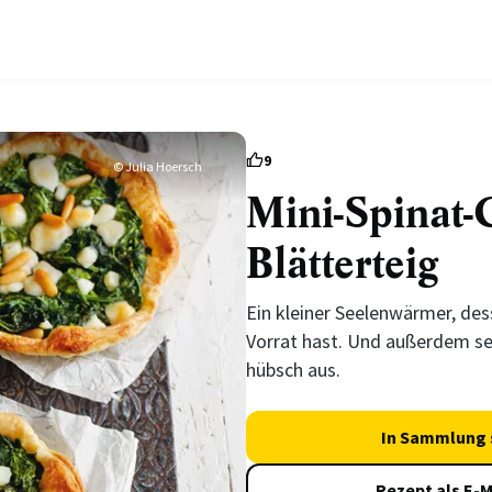
9
© Julia Hoersch
Mini-Spinat-
Blätterteig
Ein kleiner Seelenwärmer, de
Vorrat hast. Und außerdem se
hübsch aus.
In Sammlung 
Rezept als E-M