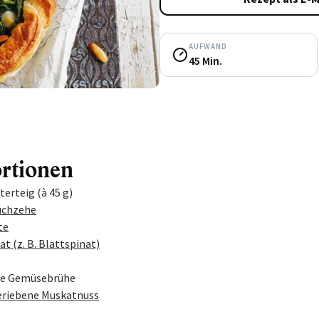
AUFWAND
45 Min.
ortionen
erteig (à 45 g)
uchzehe
te
t (z. B. Blattspinat)
te Gemüsebrühe
geriebene Muskatnuss