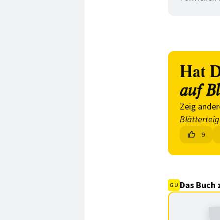
Hat D
auf Bl
Zeig ander
Blätterteig
9
Das Buch 