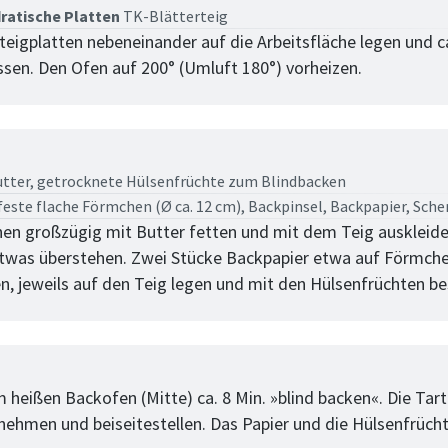
ratische Platten
TK-Blätterteig
rteigplatten nebeneinander auf die Arbeitsfläche legen und ca
ssen. Den Ofen auf 200° (Umluft 180°) vorheizen.
tt
tter,
getrocknete Hülsenfrüchte zum Blindbacken
feste flache Förmchen (Ø ca. 12 cm), Backpinsel, Backpapier, Sche
en großzügig mit Butter fetten und mit dem Teig auskleiden
twas überstehen. Zwei Stücke Backpapier etwa auf Förmch
n, jeweils auf den Teig legen und mit den Hülsenfrüchten b
tt
 heißen Backofen (Mitte) ca. 8 Min. »blind backen«. Die Tart
ehmen und beiseitestellen. Das Papier und die Hülsenfrüch