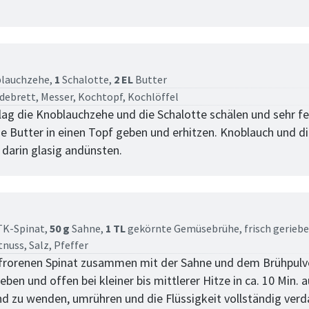
tt
lauchzehe,
1
Schalotte,
2 EL
Butter
debrett, Messer, Kochtopf, Kochlöffel
lag die Knoblauchzehe und die Schalotte schälen und sehr fe
che Butter in einen Topf geben und erhitzen. Knoblauch und d
 darin glasig andünsten.
tt
K-Spinat,
50 g
Sahne,
1 TL
gekörnte Gemüsebrühe,
frisch gerieb
tnuss,
Salz,
Pfeffer
frorenen Spinat zusammen mit der Sahne und dem Brühpulve
ben und offen bei kleiner bis mittlerer Hitze in ca. 10 Min. 
nd zu wenden, umrühren und die Flüssigkeit vollständig ve