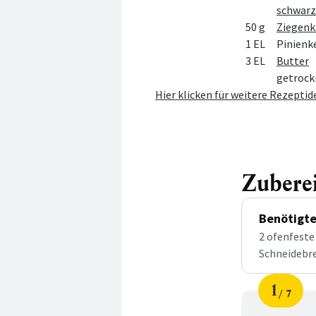
schwarz
50 g
Ziegenk
1 EL
Pinienk
3 EL
Butter
getrock
Hier klicken für weitere Rezeptid
Zubere
Benötigte
2 ofenfeste
Schneidebre
1
7
Schri
von