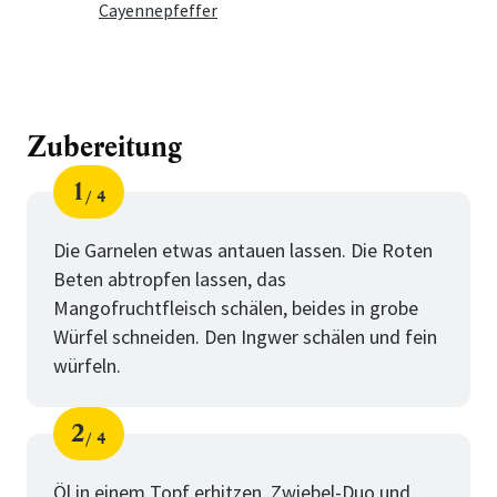
Cayennepfeffer
Zubereitung
1
4
Schritt
von
Die Garnelen etwas antauen lassen. Die Roten
Beten abtropfen lassen, das
Mangofruchtfleisch schälen, beides in grobe
Würfel schneiden. Den Ingwer schälen und fein
würfeln.
2
4
Schritt
von
Öl in einem Topf erhitzen, Zwiebel-Duo und