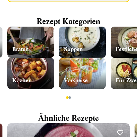
Rezept Kategorien
Braten
Suppen
Festlich
Kochen
Vorspeise
Für Zwe
1
2
Ähnliche Rezepte