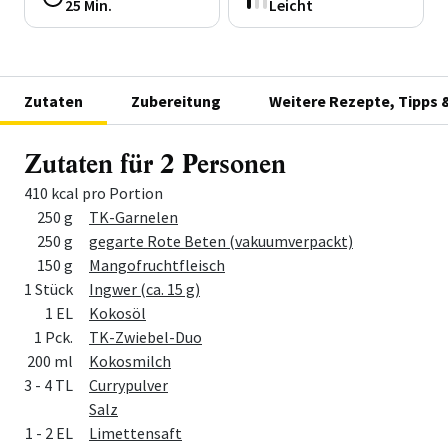
25 Min.
Leicht
Zutaten
Zubereitung
Weitere Rezepte, Tipps 
Zutaten für 2 Personen
410 kcal pro Portion
Menge
Zutat
250 g
TK-Garnelen
250 g
gegarte Rote Beten (vakuumverpackt)
150 g
Mangofruchtfleisch
1 Stück
Ingwer (ca. 15 g)
1 EL
Kokosöl
1 Pck.
TK-Zwiebel-Duo
200 ml
Kokosmilch
3 - 4 TL
Currypulver
Salz
1 - 2 EL
Limettensaft