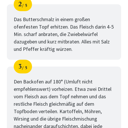
2
5
Schritt
von
Das Butterschmalz in einem großen
ofenfesten Topf erhitzen. Das Fleisch darin 4-5
Min. scharf anbraten, die Zwiebelwürfel
dazugeben und kurz mitbraten. Alles mit Salz
und Pfeffer kräftig würzen.
3
5
Schritt
von
Den Backofen auf 180° (Umluft nicht
empfehlenswert) vorheizen. Etwa zwei Drittel
vom Fleisch aus dem Topf nehmen und das
restliche Fleisch gleichmäßig auf dem
Topfboden verteilen. Kartoffeln, Möhren,
Wirsing und die übrige Fleischmischung
nacheinander daraufschichten, dabei jede