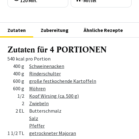
120 Min.
Mittel
Zutaten
Zubereitung
Ähnliche Rezepte
Zutaten für 4 PORTIONEN
540 kcal pro Portion
Menge
Zutat
400 g
Schweinenacken
400 g
Rinderschulter
600 g
große festkochende Kartoffeln
600 g
Möhren
1/2
Kopf Wirsing (ca. 500 g)
2
Zwiebeln
2 EL
Butterschmalz
Salz
Pfeffer
1 1/2 TL
getrockneter Majoran