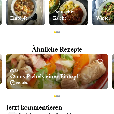
Deutsche
Eintöpfe
Küche
Winter
1
2
3
Ähnliche Rezepte
22
Omas Pichelsteiner Eintopf
165 Min.
1
2
3
Jetzt kommentieren