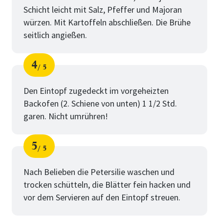
Schicht leicht mit Salz, Pfeffer und Majoran
würzen. Mit Kartoffeln abschließen. Die Brühe
seitlich angießen.
4
5
Schritt
von
Den Eintopf zugedeckt im vorgeheizten
Backofen (2. Schiene von unten) 1 1/2 Std.
garen. Nicht umrühren!
5
5
Schritt
von
Nach Belieben die Petersilie waschen und
trocken schütteln, die Blätter fein hacken und
vor dem Servieren auf den Eintopf streuen.