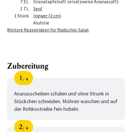
7 EL
Granatapfelsaft (ersatzweise Ananassaft)
1 TL
Senf
1 Stück
Ingwer (2 cm)
Alufolie
Weitere Rezeptideen für Radicchio-Salat
Zubereitung
1
4
Schritt
von
Ananasscheiben schälen und ohne Strunk in
Stückchen schneiden. Möhren waschen und auf
der Rohkostreibe fein hobeln.
2
4