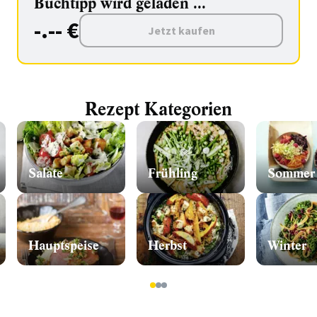
Buchtipp wird geladen ...
-.-- €
Jetzt kaufen
Rezept Kategorien
Salate
Frühling
Sommer
Hauptspeise
Herbst
Winter
1
2
3