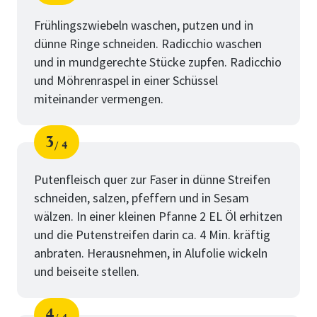
Schritt
von
Frühlingszwiebeln waschen, putzen und in
dünne Ringe schneiden. Radicchio waschen
und in mundgerechte Stücke zupfen. Radicchio
und Möhrenraspel in einer Schüssel
miteinander vermengen.
3
4
Schritt
von
Putenfleisch quer zur Faser in dünne Streifen
schneiden, salzen, pfeffern und in Sesam
wälzen. In einer kleinen Pfanne 2 EL Öl erhitzen
und die Putenstreifen darin ca. 4 Min. kräftig
anbraten. Herausnehmen, in Alufolie wickeln
und beiseite stellen.
4