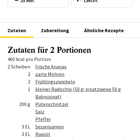
25 Min.
Leicht
Zutaten
Zubereitung
Ähnliche Rezepte
Zutaten für 2 Portionen
460 kcal pro Portion
Menge
Zutat
2 Scheiben
frische Ananas
2
zarte Möhren
2
Frühlingszwiebeln
1
kleiner Radicchio (50 g; ersatzweise 50 g
Babyspinat)
200 g
Putenschnitzel
Salz
Pfeffer
3 EL
Sesamsamen
3 EL
Rapsöl