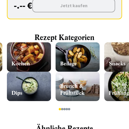
-.-- €
Jetzt kaufen
Rezept Kategorien
Kochen
Beilage
Snacks
Brunch &
Dips
Frühstück
Frühling
1
2
3
4
5
Ähnliche Rezepte