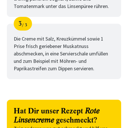
Tomatenmark unter das Linsenpüree rühren.
3
3
Schritt
von
Die Creme mit Salz, Kreuzkümmel sowie 1
Prise frisch geriebener Muskatnuss
abschmecken, in eine Servierschale umfüllen
und zum Beispiel mit Möhren- und
Paprikastreifen zum Dippen servieren.
Hat Dir unser Rezept
Rote
Linsencreme
geschmeckt?