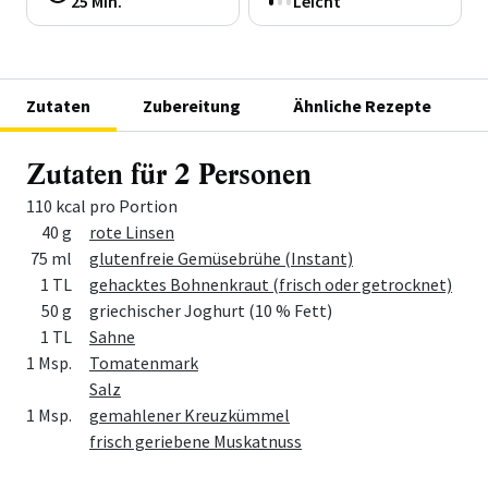
25 Min.
Leicht
Zutaten
Zubereitung
Ähnliche Rezepte
Zutaten für 2 Personen
110 kcal pro Portion
Menge
Zutat
40 g
rote Linsen
75 ml
glutenfreie Gemüsebrühe (Instant)
1 TL
gehacktes Bohnenkraut (frisch oder getrocknet)
50 g
griechischer Joghurt (10 % Fett)
1 TL
Sahne
1 Msp.
Tomatenmark
Salz
1 Msp.
gemahlener Kreuzkümmel
frisch geriebene Muskatnuss