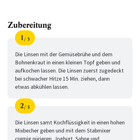
Zubereitung
1
3
Schritt
von
Die Linsen mit der Gemüsebrühe und dem
Bohnenkraut in einen kleinen Topf geben und
aufkochen lassen. Die Linsen zuerst zugedeckt
bei schwacher Hitze 15 Min. ziehen, dann
etwas abkühlen lassen.
2
3
Schritt
von
Die Linsen samt Kochflüssigkeit in einen hohen
Mixbecher geben und mit dem Stabmixer
cremig pürieren. Joghurt, Sahne und