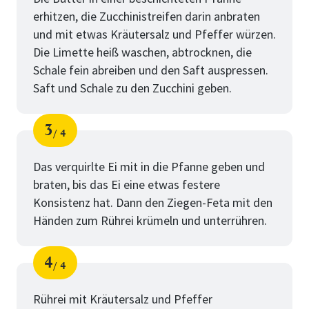
erhitzen, die Zucchinistreifen darin anbraten
und mit etwas Kräutersalz und Pfeffer würzen.
Die Limette heiß waschen, abtrocknen, die
Schale fein abreiben und den Saft auspressen.
Saft und Schale zu den Zucchini geben.
3
4
Schritt
von
Das verquirlte Ei mit in die Pfanne geben und
braten, bis das Ei eine etwas festere
Konsistenz hat. Dann den Ziegen-Feta mit den
Händen zum Rührei krümeln und unterrühren.
4
4
Schritt
von
Rührei mit Kräutersalz und Pfeffer