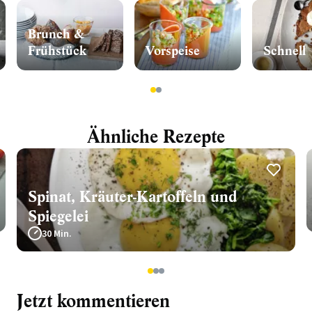
Brunch &
Frühstück
Vorspeise
Schnell
1
2
Ähnliche Rezepte
Spinat, Kräuter-Kartoffeln und
Spiegelei
30 Min.
1
2
3
Jetzt kommentieren