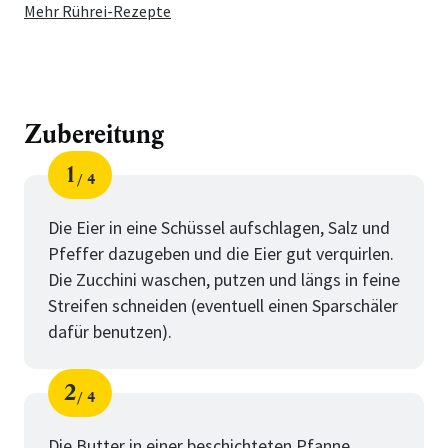
Mehr Rührei-Rezepte
Zubereitung
1
4
Schritt
von
Die Eier in eine Schüssel aufschlagen, Salz und
Pfeffer dazugeben und die Eier gut verquirlen.
Die Zucchini waschen, putzen und längs in feine
Streifen schneiden (eventuell einen Sparschäler
dafür benutzen).
2
4
Schritt
von
Die Butter in einer beschichteten Pfanne