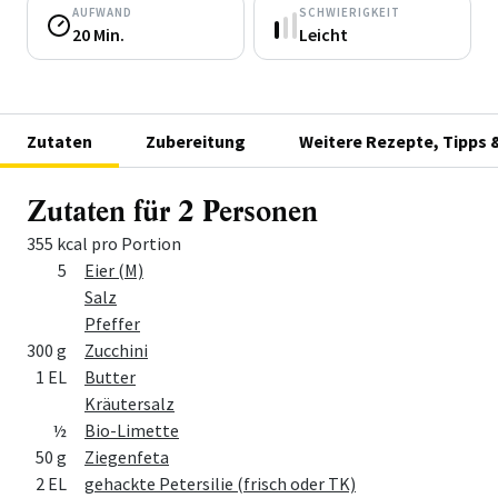
AUFWAND
SCHWIERIGKEIT
20 Min.
Leicht
Zutaten
Zubereitung
Weitere Rezepte, Tipps 
Zutaten für 2 Personen
355 kcal pro Portion
Menge
Zutat
5
Eier (M)
Salz
Pfeffer
300 g
Zucchini
1 EL
Butter
Kräutersalz
½
Bio-Limette
50 g
Ziegenfeta
2 EL
gehackte Petersilie (frisch oder TK)