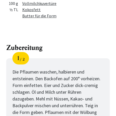
100 g
Vollmilchkuvertüre
½ TL
Kokosfett
Butter für die Form
Zubereitung
1
2
Schritt
von
Die Pflaumen waschen, halbieren und
entsteinen. Den Backofen auf 200° vorheizen.
Form einfetten. Eier und Zucker dick-cremig
schlagen. Öl und Milch unter Rühren
dazugeben. Mehl mit Nüssen, Kakao- und
Backpulver mischen und unterrühren. Teig in
die Form geben. Pflaumen mit der Wölbung