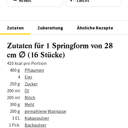
90 Min.
Leicht
Zutaten
Zubereitung
Ähnliche Rezepte
Zutaten für 1 Springform von 28
cm ∅ (16 Stücke)
410 kcal pro Portion
Menge
Zutat
400 g
Pflaumen
4
Eier
250 g
Zucker
200 ml
Öl
200 ml
Milch
300 g
Mehl
200 g
gemahlene Walnüsse
3 EL
Kakaopulver
1 Pck.
Backpulver