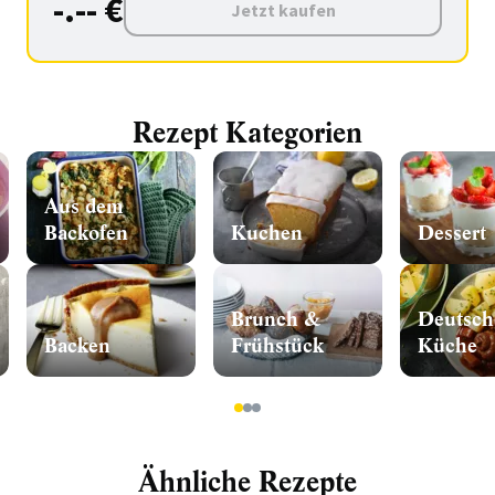
-.-- €
Jetzt kaufen
Rezept Kategorien
Aus dem
Backofen
Kuchen
Dessert
Brunch &
Deutsch
Backen
Frühstück
Küche
1
2
3
Ähnliche Rezepte