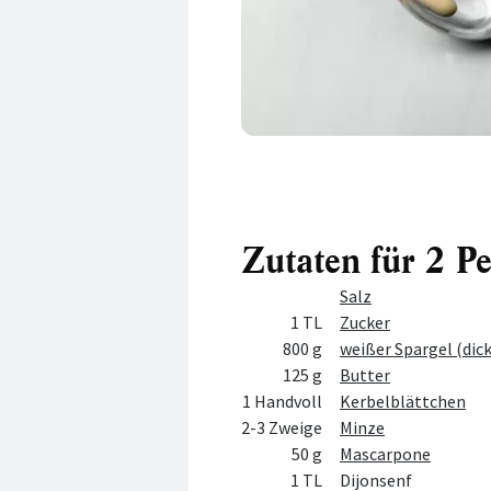
Zutaten für 2 P
Menge
Zutat
Salz
1 TL
Zucker
800 g
weißer Spargel (dic
125 g
Butter
1 Handvoll
Kerbelblättchen
2-3 Zweige
Minze
50 g
Mascarpone
1 TL
Dijonsenf