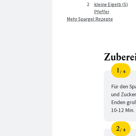
2
kleine Eigelb (S)
Pfeffer
Mehr Spargel Rezepte
Zubere
1
4
Schri
von
Für den Sp
und Zucker
Enden groß
10-12 Min.
2
4