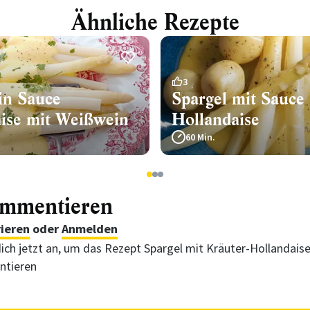
Ähnliche Rezepte
3
in Sauce
Spargel mit Sauce
aise mit Weißwein
Hollandaise
60 Min.
1
2
3
ommentieren
rieren
oder
Anmelden
ich jetzt an, um das Rezept Spargel mit Kräuter-Hollandaise
tieren