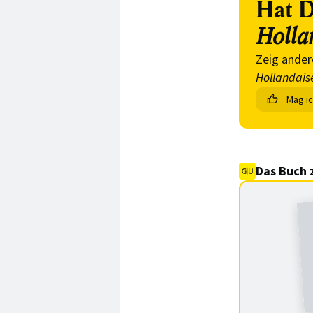
Hat D
Holla
Zeig ander
Hollandais
Mag i
Das Buch 