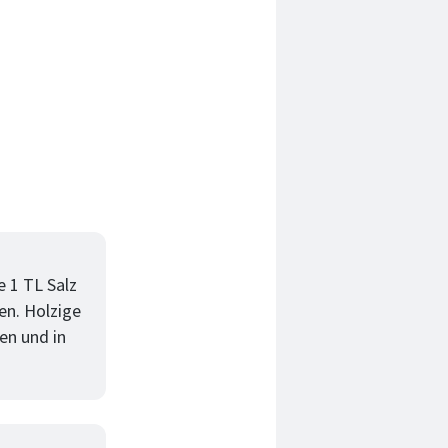
e 1 TL Salz
en. Holzige
en und in