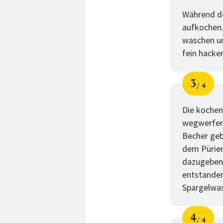
Schri
von
Während de
aufkochen.
waschen un
fein hacke
3
4
Schri
von
Die kochen
wegwerfen.
Becher geb
dem Pürier
dazugeben 
entstanden
Spargelwas
4
4