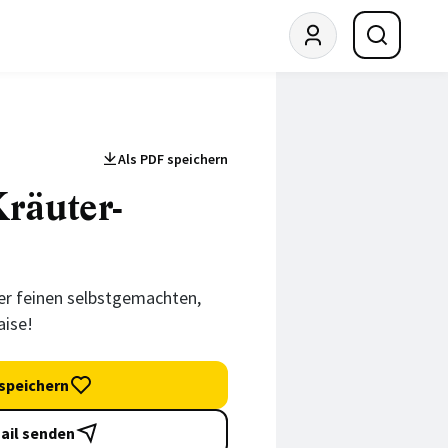
Als PDF speichern
Kräuter-
ner feinen selbstgemachten,
aise!
speichern
ail senden