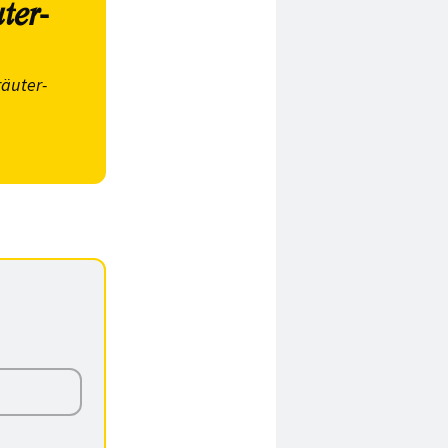
ter-
räuter-