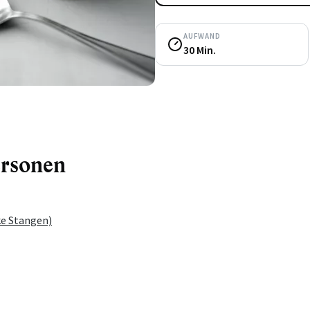
AUFWAND
30 Min.
ersonen
ke Stangen)