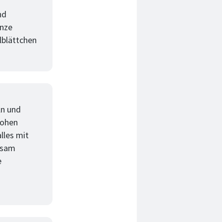
nd
inze
lblättchen
ln und
hohen
lles mit
gsam
e