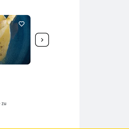
3
Spargel mit Hollandaise
40 Min.
 zu