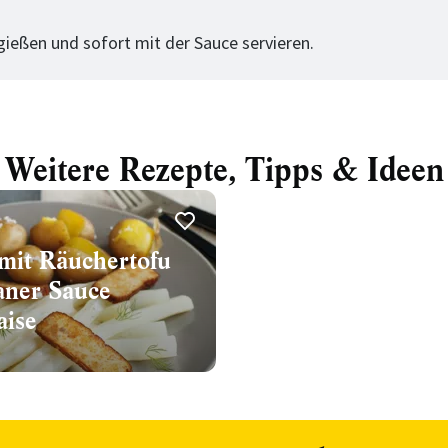
tt
gießen und sofort mit der Sauce servieren.
Weitere Rezepte, Tipps & Ideen
 mit Räuchertofu
aner Sauce
aise