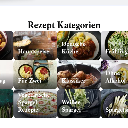
Rezept Kategorien
Deutsche
Hauptspeise
Küche
Frühling
Ohne
tag
Für Zwei
Klassiker
Alkohol
Vegetarische
Spargel
Weißer
Rezepte
Spargel