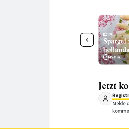
3
20
Spargel mit Hollandaise
Spargel 
holland
40 Min.
45 Min.
Jetzt k
Regist
Melde d
kommen