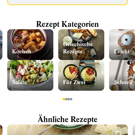
Rezept Kategorien
Griechische
Kochen
Rezepte
Leicht
Salate
Für Zwei
Schnell
1
2
3
4
Ähnliche Rezepte