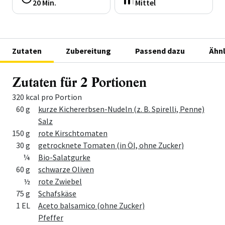
20 Min.
Mittel
Zutaten
Zubereitung
Passend dazu
Ähnl
Zutaten für 2 Portionen
320 kcal pro Portion
Menge
Zutat
60 g
kurze Kichererbsen-Nudeln (z. B. Spirelli, Penne)
Salz
150 g
rote Kirschtomaten
30 g
getrocknete Tomaten (in Öl, ohne Zucker)
¼
Bio-Salatgurke
60 g
schwarze Oliven
½
rote Zwiebel
75 g
Schafskäse
1 EL
Aceto balsamico (ohne Zucker)
Pfeffer