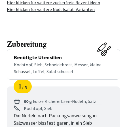
Hier klicken für weitere zuckerfreie Rezeptideen
Hier klicken für weitere Nudelsalat-Varianten
Zubereitung
Benötigte Utensilien
Kochtopf, Sieb, Schneidebrett, Messer, kleine
Schüssel, Löffel, Salatschüssel
1
3
Schritt
von
60 g
kurze Kichererbsen-Nudeln,
Salz
Kochtopf, Sieb
Die Nudeln nach Packungsanweisung in
Salzwasser bissfest garen, in ein Sieb