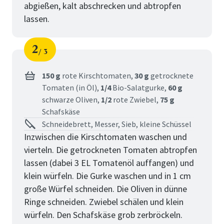
abgießen, kalt abschrecken und abtropfen
lassen.
2
3
Schritt
von
150 g
rote Kirschtomaten,
30 g
getrocknete
Tomaten (in Öl),
1/4
Bio-Salatgurke,
60 g
schwarze Oliven,
1/2
rote Zwiebel,
75 g
Schafskäse
Schneidebrett, Messer, Sieb, kleine Schüssel
Inzwischen die Kirschtomaten waschen und
vierteln. Die getrockneten Tomaten abtropfen
lassen (dabei 3 EL Tomatenöl auffangen) und
klein würfeln. Die Gurke waschen und in 1 cm
große Würfel schneiden. Die Oliven in dünne
Ringe schneiden. Zwiebel schälen und klein
würfeln. Den Schafskäse grob zerbröckeln.