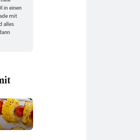
l in einen
ade mit
 alles
 dann
mit