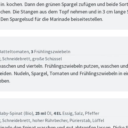
Min. kochen. Dann den grünen Spargel zufügen und beide Sor
ochen. Die Stangen aus dem Topf nehmen und in 3 cm lange 
 Den Spargelsud für die Marinade beiseitestellen.
tt
atteltomaten,
3
Frühlingszwiebeln
, Schneidebrett, große Schüssel
schen und vierteln. Frühlingszwiebeln putzen, waschen und 
eiden. Nudeln, Spargel, Tomaten und Frühlingszwiebeln in e
eben.
tt
aby-Spinat (Bio),
25 ml
Öl,
4 EL
Essig,
Salz,
Pfeffer
, Schneidebrett, hoher Rührbecher, Pürierstab, Löffel
rinade den Spinat waschen und gut abtropfen lassen. Dicke S