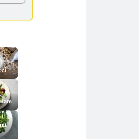
rei
alate
nat