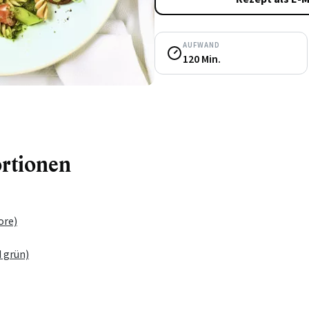
AUFWAND
120 Min.
ortionen
ore)
d grün)