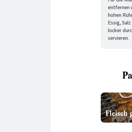
entfernen 
hohen Rühr
Essig, Sal
locker dur
servieren.
Pa
Fleisch 