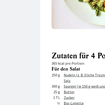
Zutaten für 4 P
365 kcal pro Portion
Für den Salat
Menge
Zutat
250 g
Nudeln (z. B. Eliche Tricol
Salz
300 g
Spargel (je 150 g weiß un
25 g
Butter
1 TL
Zucker
⅓
Bio-Limette