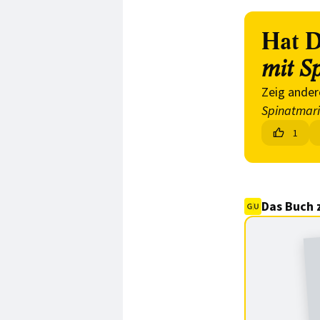
Hat D
mit S
Zeig ander
Spinatmar
1
Das Buch 