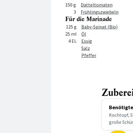
150 g
Datteltomaten
3
Frühlingszwiebeln
Für die Marinade
Menge
Zutat
125 g
Baby-Spinat (Bio)
25 ml
Öl
4 EL
Essig
Salz
Pfeffer
Zubere
Benötigte
Kochtopf, S
große Schüs