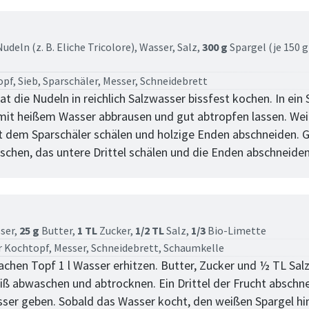
tt
udeln (z. B. Eliche Tricolore),
Wasser,
Salz,
300 g
Spargel (je 150 
pf, Sieb, Sparschäler, Messer, Schneidebrett
at die Nudeln in reichlich Salzwasser bissfest kochen. In ein 
mit heißem Wasser abbrausen und gut abtropfen lassen. We
t dem Sparschäler schälen und holzige Enden abschneiden. 
schen, das untere Drittel schälen und die Enden abschneiden
tt
ser,
25 g
Butter,
1 TL
Zucker,
1/2 TL
Salz,
1/3
Bio-Limette
r Kochtopf, Messer, Schneidebrett, Schaumkelle
lachen Topf 1 l Wasser erhitzen. Butter, Zucker und ½ TL Sal
iß abwaschen und abtrocknen. Ein Drittel der Frucht abschn
sser geben. Sobald das Wasser kocht, den weißen Spargel h