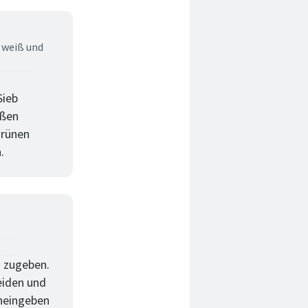
g weiß und
Sieb
ißen
Grünen
.
z zugeben.
eiden und
ineingeben