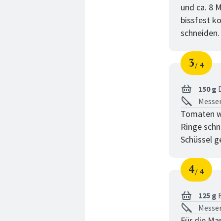
und ca. 8 
bissfest k
schneiden.
3
4
Schri
von
150 g
D
Messer
Tomaten wa
Ringe schn
Schüssel g
4
4
Schri
von
125 g
B
Messer
Für die Ma