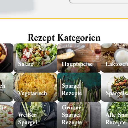
Rezept Kategorien
Salate
Hauptspeise
Laktosef
ch
Spargel
Vegetarisch
Rezepte
Spargels
che
Grüner
Weißer
Spargel
Alle Spi
Spargel
Rezepte
Rezepte