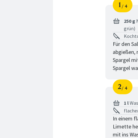
1
4
Schri
von
250 g
N
grün)
Kochto
Für den Sal
abgießen, 
Spargel mi
Spargel wa
2
4
Schri
von
1 l
Was
flache
In einem f
Limette he
mit ins Wa