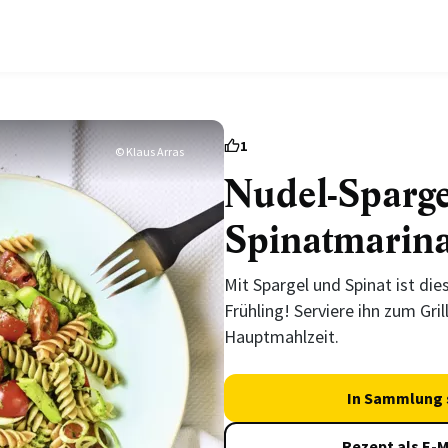
1
© Klaus Arras
Nudel-Sparge
Spinatmarin
Mit Spargel und Spinat ist die
Frühling! Serviere ihn zum Gril
Hauptmahlzeit.
In Sammlung 
Rezept als E-M