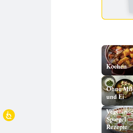
Kochen
Ohne Mil
und Ei
Vegetaris
Spargel
Rezepte