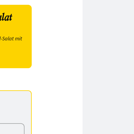
lat
-Salat mit