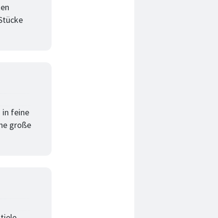
ten
Stücke
in feine
ine große
tiele