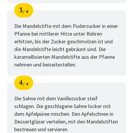
3
4
Schritt
von
Die Mandelstifte mit dem Puderzucker in einer
Pfanne bei mittlerer Hitze unter Rühren
erhitzen, bis der Zucker geschmolzen ist und
die Mandelstifte leicht gebräunt sind. Die
karamellisierten Mandelstifte aus der Pfanne
nehmen und beiseitestellen.
4
4
Schritt
von
Die Sahne mit dem Vanillezucker steif
schlagen. Die geschlagene Sahne locker mit
dem Apfelpüree mischen. Den Apfelschnee in
Dessertgläser verteilen, mit den Mandelstiften
bestreuen und servieren.