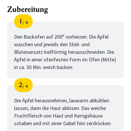
Zubereitung
1
4
Schritt
von
Den Backofen auf 200° vorheizen. Die Äpfel
waschen und jeweils den Stiel- und
Blütenansatz keilförmig herausschneiden. Die
Äpfel in einer ofenfesten Form im Ofen (Mitte)
in ca. 30 Min. weich backen.
2
4
Schritt
von
Die Äpfel herausnehmen, lauwarm abkühlen
lassen, dann die Haut ablösen. Das weiche
Fruchtfleisch von Haut und Kerngehäuse
schaben und mit einer Gabel fein zerdrücken.