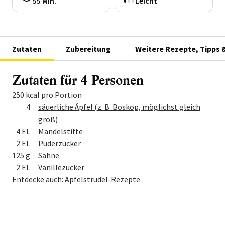
55 Min.
Leicht
Zutaten
Zubereitung
Weitere Rezepte, Tipps 
Zutaten für 4 Personen
250 kcal pro Portion
Menge
Zutat
4
säuerliche Äpfel (z. B. Boskop, möglichst gleich
groß)
4 EL
Mandelstifte
2 EL
Puderzucker
125 g
Sahne
2 EL
Vanillezucker
Entdecke auch: Apfelstrudel-Rezepte