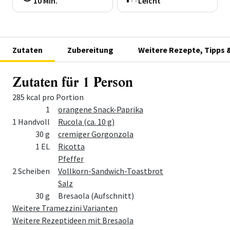
10 Min.
Leicht
Zutaten
Zubereitung
Weitere Rezepte, Tipps 
Zutaten für 1 Person
285 kcal pro Portion
Menge
Zutat
1
orangene Snack-Paprika
1 Handvoll
Rucola (ca. 10 g)
30 g
cremiger Gorgonzola
1 EL
Ricotta
Pfeffer
2 Scheiben
Vollkorn-Sandwich-Toastbrot
Salz
30 g
Bresaola (Aufschnitt)
Weitere Tramezzini Varianten
Weitere Rezeptideen mit Bresaola