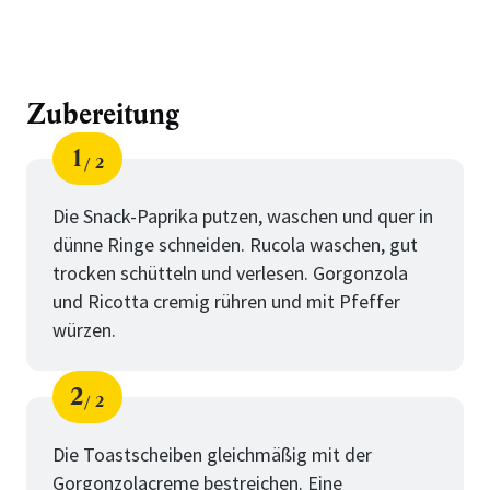
Zubereitung
1
2
Schritt
von
Die Snack-Paprika putzen, waschen und quer in
dünne Ringe schneiden. Rucola waschen, gut
trocken schütteln und verlesen. Gorgonzola
und Ricotta cremig rühren und mit Pfeffer
würzen.
2
2
Schritt
von
Die Toastscheiben gleichmäßig mit der
Gorgonzolacreme bestreichen. Eine