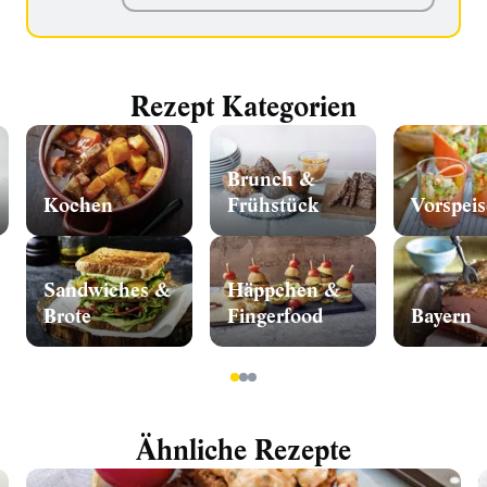
Rezept Kategorien
Brunch &
Kochen
Frühstück
Vorspeis
Sandwiches &
Häppchen &
Brote
Fingerfood
Bayern
1
2
3
Ähnliche Rezepte