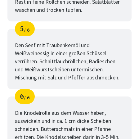
Rest in feine Röllchen schneiden. Salatblätter
waschen und trocken tupfen.
5
6
Schritt
von
Den Senf mit Traubenkernöl und
Weißweinessig in einer großen Schüssel
verrühren. Schnittlauchröllchen, Radieschen
und Weißwurstscheiben untermischen.
Mischung mit Salz und Pfeffer abschmecken.
6
6
Schritt
von
Die Knödelrolle aus dem Wasser heben,
auswickeln und in ca. 1 cm dicke Scheiben
schneiden. Butterschmalz in einer Pfanne
erhitzen. Die Knödelscheiben darin in 3-5 Min.