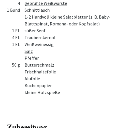
4
gebrühte Weißwürste
1 Bund
Schnittlauch
1-2 Handvoll kleine Salatblätter (z. B. Baby-
Blattspinat, Romana- oder Kopfsalat)
1 EL
süßer Senf
4 EL
Traubernkernöl
1 EL
Weißweinessig
Salz
Pfeffer
50 g
Butterschmalz
Frischhaltefolie
Alufolie
Küchenpapier
kleine Holzspieße
Zubereitung