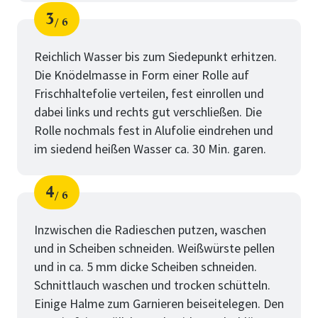
3
6
Schritt
von
Reichlich Wasser bis zum Siedepunkt erhitzen.
Die Knödelmasse in Form einer Rolle auf
Frischhaltefolie verteilen, fest einrollen und
dabei links und rechts gut verschließen. Die
Rolle nochmals fest in Alufolie eindrehen und
im siedend heißen Wasser ca. 30 Min. garen.
4
6
Schritt
von
Inzwischen die Radieschen putzen, waschen
und in Scheiben schneiden. Weißwürste pellen
und in ca. 5 mm dicke Scheiben schneiden.
Schnittlauch waschen und trocken schütteln.
Einige Halme zum Garnieren beiseitelegen. Den