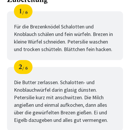
1
6
Schritt
von
Für die Brezenknödel Schalotten und
Knoblauch schälen und fein würfeln. Brezen in
kleine Würfel schneiden. Petersilie waschen
und trocken schütteln. Blättchen fein hacken.
2
6
Schritt
von
Die Butter zerlassen. Schalotten- und
Knoblauchwürfel darin glasig dünsten.
Petersilie kurz mit anschwitzen. Die Milch
angießen und einmal aufkochen, dann alles
über die gewürfelten Brezen gießen. Ei und
Eigelb dazugeben und alles gut vermengen.