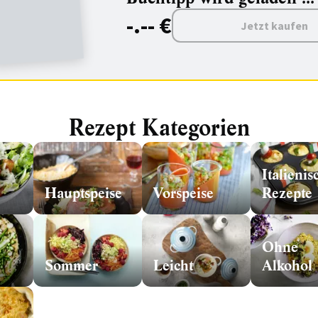
-.-- €
Jetzt kaufen
Rezept Kategorien
Italienis
Hauptspeise
Vorspeise
Rezepte
Ohne
Sommer
Leicht
Alkohol