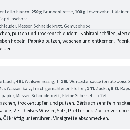
tt
er Lollo bianco,
250 g
Brunnenkresse,
100 g
Löwenzahn,
1
kleiner
Paprikaschote
chleuder, Messer, Schneidebrett, Gemüsehobel
chen, putzen und trockenschleudern. Kohlrabi schälen, vierte
iben hobeln. Paprika putzen, waschen und entkernen. Paprik
eiden.
tt
rlauch,
4 EL
Weißweinessig,
1-2 EL
Worcestersauce (ersatzweise S
ßes Wasser,
Salz,
frisch gemahlener Pfeffer,
1 TL
Zucker,
5 EL
Raps
papier, Messer, Schneidebrett, kleine Schüssel, Löffel
aschen, trockentupfen und putzen. Bärlauch sehr fein hacken
auce, 2 EL heißes Wasser, Salz, Pfeffer und Zucker verrühre
, Öl kräftig unterrühren. Vinaigrette abschmecken.