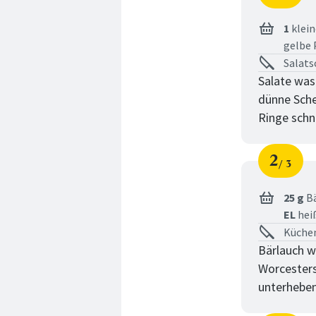
Schri
von
1
klein
gelbe 
Salats
Salate was
dünne Sche
Ringe schn
2
3
Schri
von
25 g
Bä
EL
hei
Küchen
Bärlauch w
Worcesters
unterheben