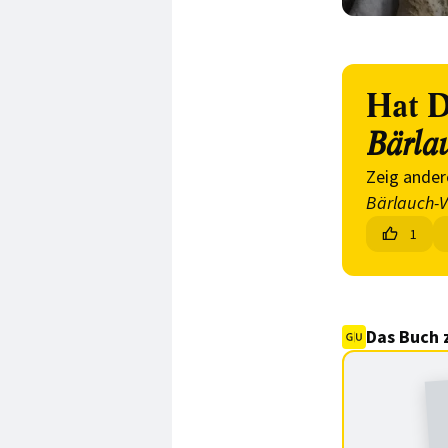
Hat D
Bärlau
Zeig ander
Bärlauch-V
1
Das Buch 