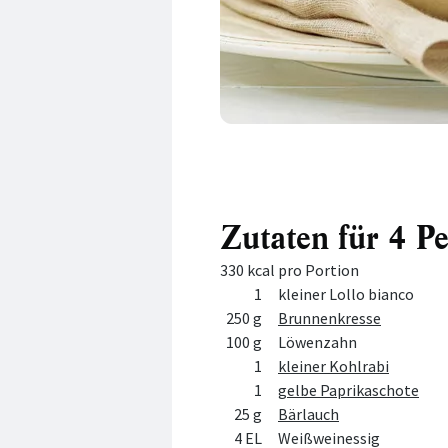
Zutaten für 4 P
330 kcal pro Portion
Menge
Zutat
1
kleiner Lollo bianco
250 g
Brunnenkresse
100 g
Löwenzahn
1
kleiner Kohlrabi
1
gelbe Paprikaschote
25 g
Bärlauch
4 EL
Weißweinessig