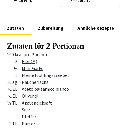
15 Min.
Leicht
Zutaten
Zubereitung
Ähnliche Rezepte
Zutaten für 2 Portionen
100 kcal pro Portion
Menge
Zutat
2
Eier (M)
½
Mini-Gurke
1
kleine Frühlingszwiebel
100 g
Räucherlachs
½ EL
Aceto balsamico bianco
½ EL
Olivenöl
¼ TL
Agavendicksaft
Salz
Pfeffer
1 TL
Butter