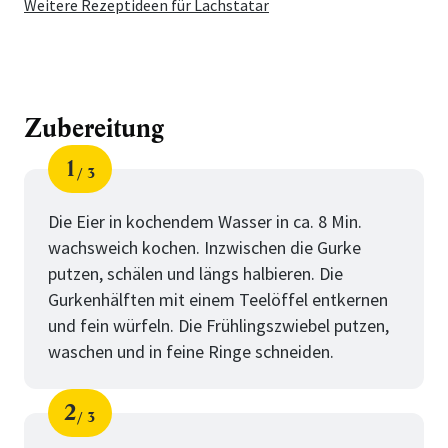
Weitere Rezeptideen für Lachstatar
Zubereitung
1
3
Schritt
von
Die Eier in kochendem Wasser in ca. 8 Min.
wachsweich kochen. Inzwischen die Gurke
putzen, schälen und längs halbieren. Die
Gurkenhälften mit einem Teelöffel entkernen
und fein würfeln. Die Frühlingszwiebel putzen,
waschen und in feine Ringe schneiden.
2
3
Schritt
von