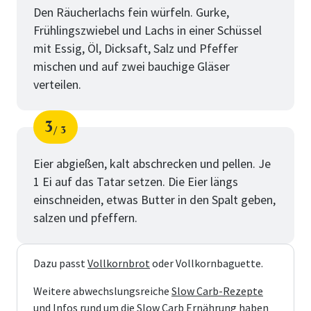
Den Räucherlachs fein würfeln. Gurke,
Frühlingszwiebel und Lachs in einer Schüssel
mit Essig, Öl, Dicksaft, Salz und Pfeffer
mischen und auf zwei bauchige Gläser
verteilen.
3
3
Schritt
von
Eier abgießen, kalt abschrecken und pellen. Je
1 Ei auf das Tatar setzen. Die Eier längs
einschneiden, etwas Butter in den Spalt geben,
salzen und pfeffern.
Dazu passt
Vollkornbrot
oder Vollkornbaguette.
Weitere abwechslungsreiche
Slow Carb-Rezepte
und Infos rund um die Slow Carb Ernährung
haben