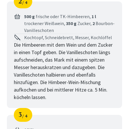
2
4
Schritt
von
500 g
frische oder TK-Himbeeren,
1 l
trockener Weißwein,
350 g
Zucker,
2
Bourbon-
Vanilleschoten
Kochtopf, Schneidebrett, Messer, Kochlöffel
Die Himbeeren mit dem Wein und dem Zucker
in einen Topf geben. Die Vanilleschoten längs
aufschneiden, das Mark mit einem spitzen
Messer herauskratzen und dazugeben. Die
Vanilleschoten halbieren und ebenfalls
hinzufügen. Die Himbeer-Wein-Mischung
aufkochen und bei mittlerer Hitze ca. 5 Min.
köcheln lassen.
3
4
Schritt
von