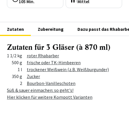
105 Min.
Mittel
Zutaten
Zubereitung
Dazu passt das Rhabar
Zutaten für 3 Gläser (à 870 ml)
Menge
Zutat
1 1/2 kg
roter Rhabarber
500 g
frische oder TK-Himbeeren
1 l
trockener Weißwein (z.B. Weißburgunder)
350 g
Zucker
2
Bourbon-Vanilleschoten
Süß & sauer einmachen: so geht's!
Hier klicken für weitere Kompott Varianten