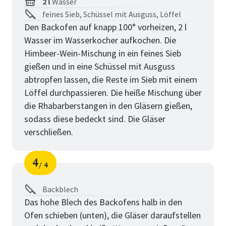
2 l
Wasser
feines Sieb, Schüssel mit Ausguss, Löffel
Den Backofen auf knapp 100° vorheizen, 2 l
Wasser im Wasserkocher aufkochen. Die
Himbeer-Wein-Mischung in ein feines Sieb
gießen und in eine Schüssel mit Ausguss
abtropfen lassen, die Reste im Sieb mit einem
Löffel durchpassieren. Die heiße Mischung über
die Rhabarberstangen in den Gläsern gießen,
sodass diese bedeckt sind. Die Gläser
verschließen.
4
4
Schritt
von
Backblech
Das hohe Blech des Backofens halb in den
Ofen schieben (unten), die Gläser daraufstellen