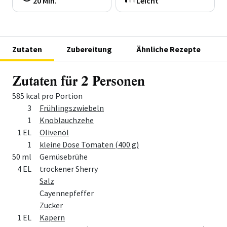
20 Min.
Leicht
Zutaten
Zubereitung
Ähnliche Rezepte
Zutaten für 2 Personen
585 kcal pro Portion
Menge
Zutat
3
Frühlingszwiebeln
1
Knoblauchzehe
1 EL
Olivenöl
1
kleine Dose Tomaten (400 g)
50 ml
Gemüsebrühe
4 EL
trockener Sherry
Salz
Cayennepfeffer
Zucker
1 EL
Kapern