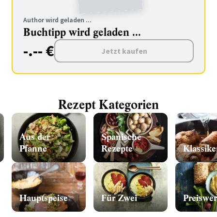
Author wird geladen ...
Buchtipp wird geladen ...
-.-- €
Jetzt kaufen
Rezept Kategorien
Aus der
Spanische
Pfanne
Rezepte
Klassike
Hauptspeise
Für Zwei
Preiswer