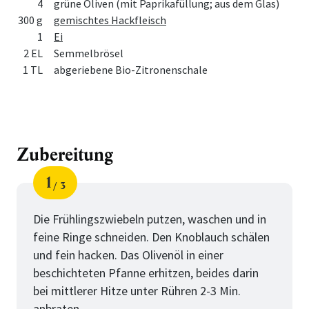
4
grüne Oliven (mit Paprikafüllung; aus dem Glas)
300 g
gemischtes Hackfleisch
1
Ei
2 EL
Semmelbrösel
1 TL
abgeriebene Bio-Zitronenschale
Zubereitung
1
3
Schritt
von
Die Frühlingszwiebeln putzen, waschen und in
feine Ringe schneiden. Den Knoblauch schälen
und fein hacken. Das Olivenöl in einer
beschichteten Pfanne erhitzen, beides darin
bei mittlerer Hitze unter Rühren 2-3 Min.
anbraten.