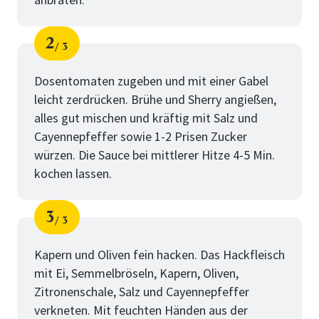
2
3
Schritt
von
Dosentomaten zugeben und mit einer Gabel
leicht zerdrücken. Brühe und Sherry angießen,
alles gut mischen und kräftig mit Salz und
Cayennepfeffer sowie 1-2 Prisen Zucker
würzen. Die Sauce bei mittlerer Hitze 4-5 Min.
kochen lassen.
3
3
Schritt
von
Kapern und Oliven fein hacken. Das Hackfleisch
mit Ei, Semmelbröseln, Kapern, Oliven,
Zitronenschale, Salz und Cayennepfeffer
verkneten. Mit feuchten Händen aus der