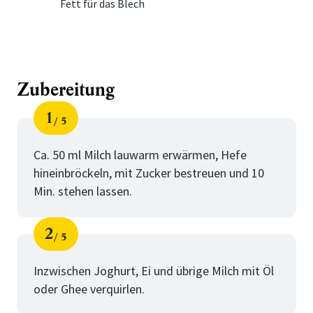
Fett für das Blech
Zubereitung
1
5
Schritt
von
Ca. 50 ml Milch lauwarm erwärmen, Hefe
hineinbröckeln, mit Zucker bestreuen und 10
Min. stehen lassen.
2
5
Schritt
von
Inzwischen Joghurt, Ei und übrige Milch mit Öl
oder Ghee verquirlen.