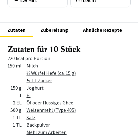
425 Min.
Leicht
Zutaten
Zubereitung
Ähnliche Rezepte
Zutaten für 10 Stück
220 kcal pro Portion
Menge
Zutat
150 ml
Milch
⅓ Würfel Hefe (ca. 15 g)
½ TL Zucker
150 g
Joghurt
1
Ei
2 EL
Öl oder flüssiges Ghee
500 g
Weizenmehl (Type 405)
1 TL
Salz
1 TL
Backpulver
Mehl zum Arbeiten