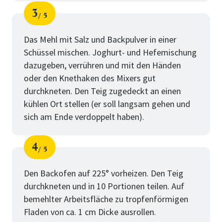
3
5
Schritt
von
Das Mehl mit Salz und Backpulver in einer
Schüssel mischen. Joghurt- und Hefemischung
dazugeben, verrühren und mit den Händen
oder den Knethaken des Mixers gut
durchkneten. Den Teig zugedeckt an einen
kühlen Ort stellen (er soll langsam gehen und
sich am Ende verdoppelt haben).
4
5
Schritt
von
Den Backofen auf 225° vorheizen. Den Teig
durchkneten und in 10 Portionen teilen. Auf
bemehlter Arbeitsfläche zu tropfenförmigen
Fladen von ca. 1 cm Dicke ausrollen.