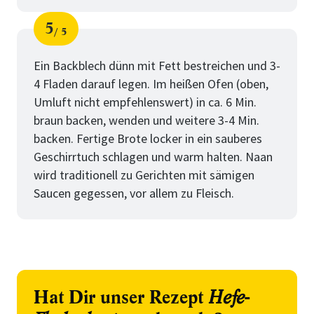
5
5
Schritt
von
Ein Backblech dünn mit Fett bestreichen und 3-
4 Fladen darauf legen. Im heißen Ofen (oben,
Umluft nicht empfehlenswert) in ca. 6 Min.
braun backen, wenden und weitere 3-4 Min.
backen. Fertige Brote locker in ein sauberes
Geschirrtuch schlagen und warm halten. Naan
wird traditionell zu Gerichten mit sämigen
Saucen gegessen, vor allem zu Fleisch.
Hat Dir unser Rezept
Hefe-