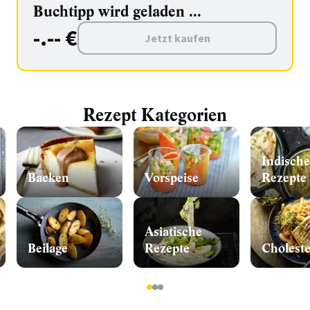
Buchtipp wird geladen ...
-.-- €
Jetzt kaufen
Rezept Kategorien
Indische
Backen
Vorspeise
Rezepte
Asiatische
Beilage
Rezepte
1
2
3