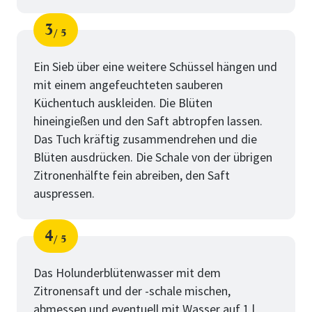
3
5
Schritt
von
Ein Sieb über eine weitere Schüssel hängen und
mit einem angefeuchteten sauberen
Küchentuch auskleiden. Die Blüten
hineingießen und den Saft abtropfen lassen.
Das Tuch kräftig zusammendrehen und die
Blüten ausdrücken. Die Schale von der übrigen
Zitronenhälfte fein abreiben, den Saft
auspressen.
4
5
Schritt
von
Das Holunderblütenwasser mit dem
Zitronensaft und der -schale mischen,
abmessen und eventuell mit Wasser auf 1 l