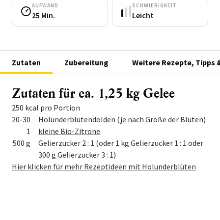
AUFWAND
SCHWIERIGKEIT
25 Min.
Leicht
Zutaten
Zubereitung
Weitere Rezepte, Tipps 
Zutaten für ca. 1,25 kg Gelee
250 kcal pro Portion
Menge
Zutat
20-30
Holunderblütendolden (je nach Größe der Blüten)
1
kleine Bio-Zitrone
500 g
Gelierzucker 2 : 1 (oder 1 kg Gelierzucker 1 : 1 oder
300 g Gelierzucker 3 : 1)
Hier klicken für mehr Rezeptideen mit Holunderblüten