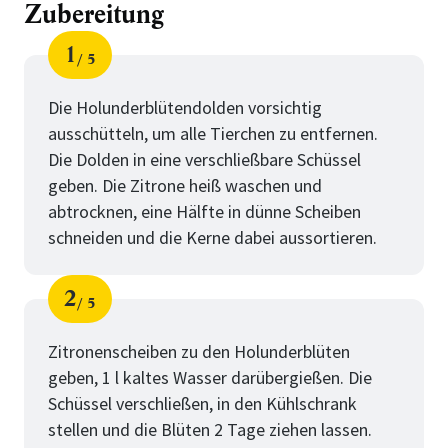
Zubereitung
1
5
Schritt
von
Die Holunderblütendolden vorsichtig
ausschütteln, um alle Tierchen zu entfernen.
Die Dolden in eine verschließbare Schüssel
geben. Die Zitrone heiß waschen und
abtrocknen, eine Hälfte in dünne Scheiben
schneiden und die Kerne dabei aussortieren.
2
5
Schritt
von
Zitronenscheiben zu den Holunderblüten
geben, 1 l kaltes Wasser darübergießen. Die
Schüssel verschließen, in den Kühlschrank
stellen und die Blüten 2 Tage ziehen lassen.