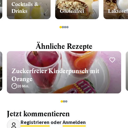
Cocktails &
Drinks
Glutenfrei
Laktosef
1
2
3
4
Ähnliche Rezepte
Zuckerfreier Kinderpunsch mit
Orange
20 Min.
1
2
3
Jetzt kommentieren
Registrieren
oder
Anmelden