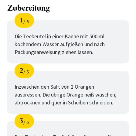
Zubereitung
1
3
Schritt
von
Die Teebeutel in einer Kanne mit 500 ml
kochendem Wasser aufgießen und nach
Packungsanweisung ziehen lassen.
2
3
Schritt
von
Inzwischen den Saft von 2 Orangen
auspressen. Die übrige Orange heiß waschen,
abtrocknen und quer in Scheiben schneiden.
3
3
Schritt
von