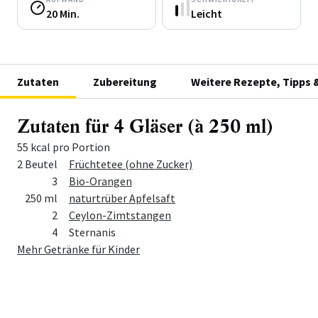
20 Min.
Leicht
Zutaten
Zubereitung
Weitere Rezepte, Tipps 
Zutaten für 4 Gläser (à 250 ml)
55 kcal pro Portion
Menge
Zutat
2 Beutel
Früchtetee (ohne Zucker)
3
Bio-Orangen
250 ml
naturtrüber Apfelsaft
2
Ceylon-Zimtstangen
4
Sternanis
Mehr Getränke für Kinder