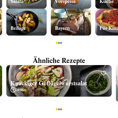
Salate
Vorspeise
Küche
Beilage
Bayern
Für Kin
1
2
3
Ähnliche Rezepte
Knackiger Geflügelwurstsalat
20 Min.
1
2
3