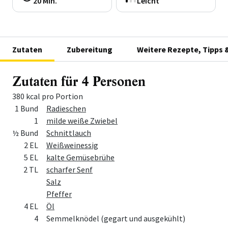
20 Min.
Leicht
Zutaten
Zubereitung
Weitere Rezepte, Tipps 
Zutaten für 4 Personen
380 kcal pro Portion
Menge
Zutat
1 Bund
Radieschen
1
milde weiße Zwiebel
½ Bund
Schnittlauch
2 EL
Weißweinessig
5 EL
kalte Gemüsebrühe
2 TL
scharfer Senf
Salz
Pfeffer
4 EL
Öl
4
Semmelknödel (gegart und ausgekühlt)