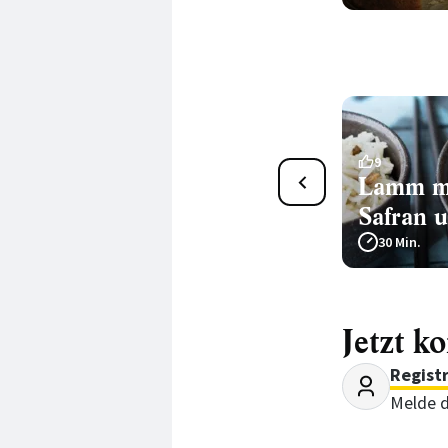
3
9
Scharfes Schweinefleisch-
Lamm mi
Vindaloo
Safran 
800 Min.
30 Min.
Jetzt k
Regist
Melde d