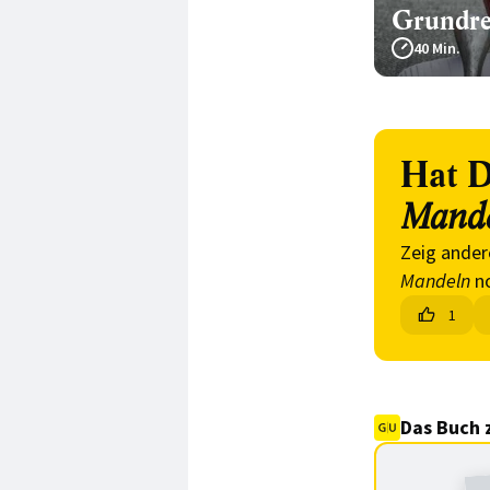
Grundre
40 Min.
Hat D
Mand
Zeig ander
Mandeln
no
1
Das Buch 