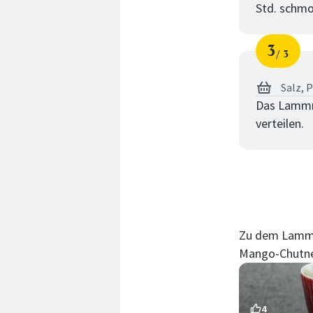
Std. schmor
3
3
Schri
von
Salz,
P
Das Lammra
verteilen.
Zu dem Lammra
Mango-Chutne
4