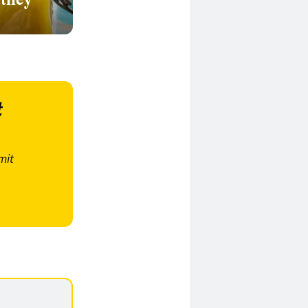
t
mit