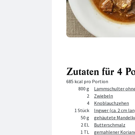
Zutaten für 4 P
685 kcal pro Portion
Menge
Zutat
800 g
Lammschulter ohne
2
Zwiebeln
4
Knoblauchzehen
1 Stück
Ingwer (ca. 2 cm lan
50 g
gehäutete Mandelk
2 EL
Butterschmalz
1 TL
gemahlener Korian