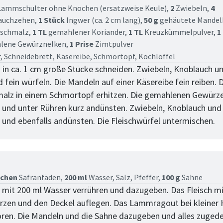
ammschulter ohne Knochen (ersatzweise Keule),
2
Zwiebeln,
4
auchzehen,
1 Stück
Ingwer (ca. 2 cm lang),
50 g
gehäutete Mandel
rschmalz,
1 TL
gemahlener Koriander,
1 TL
Kreuzkümmelpulver,
1
lene Gewürznelken,
1 Prise
Zimtpulver
, Schneidebrett, Käsereibe, Schmortopf, Kochlöffel
h in ca. 1 cm große Stücke schneiden. Zwiebeln, Knoblauch u
 fein würfeln. Die Mandeln auf einer Käsereibe fein reiben. 
alz in einem Schmortopf erhitzen. Die gemahlenen Gewürz
und unter Rühren kurz andünsten. Zwiebeln, Knoblauch und
und ebenfalls andünsten. Die Fleischwürfel untermischen.
tt
kchen
Safranfäden,
200 ml
Wasser,
Salz,
Pfeffer,
100 g
Sahne
 mit 200 ml Wasser verrühren und dazugeben. Das Fleisch mi
rzen und den Deckel auflegen. Das Lammragout bei kleiner H
ren. Die Mandeln und die Sahne dazugeben und alles zugede