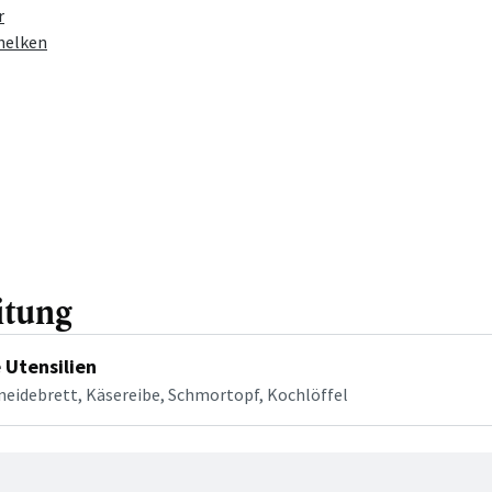
r
nelken
itung
 Utensilien
neidebrett, Käsereibe, Schmortopf, Kochlöffel
tt