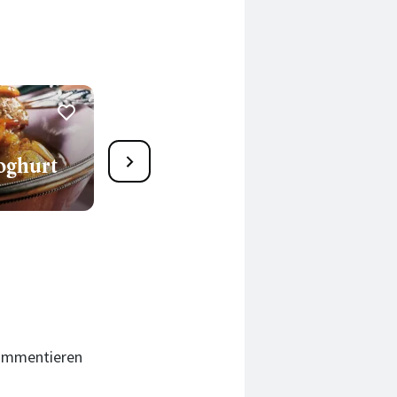
3
oghurt
Scharfes Schweinefleisch-
Vindaloo
800 Min.
kommentieren