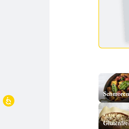
Schmore
Glutenfre