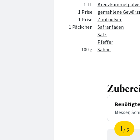
1 TL
Kreuzkümmelpulve
1 Prise
gemahlene Gewürz
1 Prise
Zimtpulver
1 Päckchen
Safranfäden
Salz
Pfeffer
100 g
Sahne
Zubere
Benötigte
Messer, Sch
1
3
Schri
von