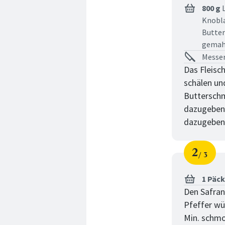
800 g
L
Knobl
Butte
gemah
Messer
Das Fleisc
schälen und
Butterschm
dazugeben 
dazugeben 
2
3
Schri
von
1 Päc
Den Safran
Pfeffer wü
Min. schmo