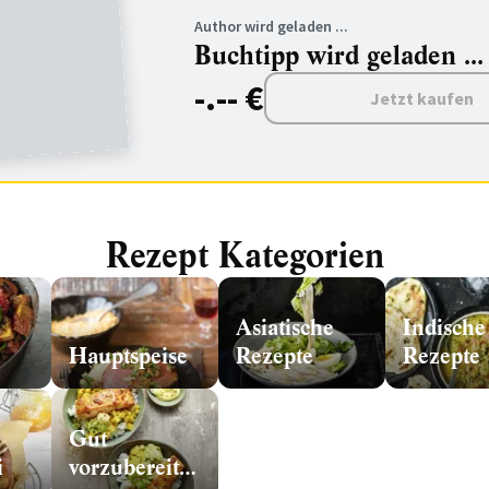
Author wird geladen ...
Buchtipp wird geladen ...
-.-- €
Jetzt kaufen
Rezept Kategorien
Asiatische
Indische
n
Hauptspeise
Rezepte
Rezepte
Gut
i
vorzubereiten