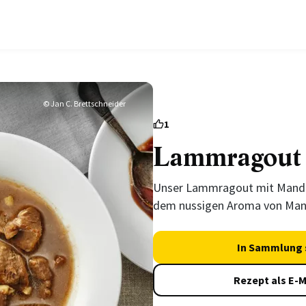
© Jan C. Brettschneider
1
Lammragout 
Unser Lammragout mit Mandeln
dem nussigen Aroma von Man
In Sammlung 
Rezept als E-M