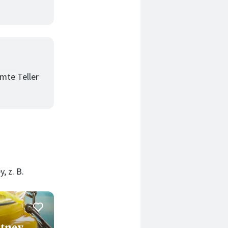
mte Teller
 z. B.
tney