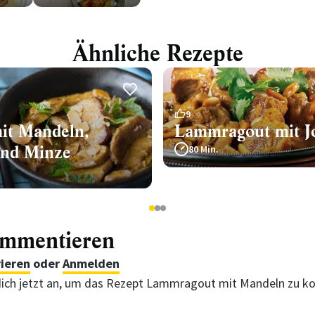
Ähnliche Rezepte
9
t Mandeln,
Lammragout mit J
und Minze
80 Min.
1
2
3
ommentieren
rieren
oder
Anmelden
ich jetzt an, um das Rezept Lammragout mit Mandeln zu 