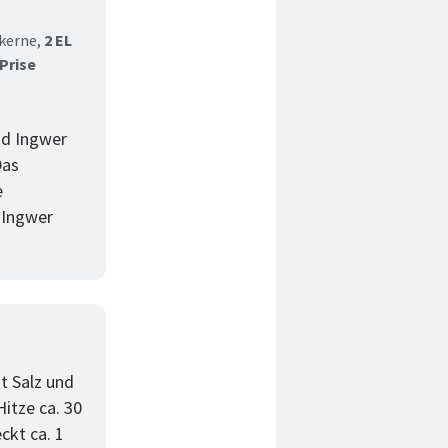
kerne,
2 EL
 Prise
nd Ingwer
Das
e
 Ingwer
t Salz und
itze ca. 30
ckt ca. 1