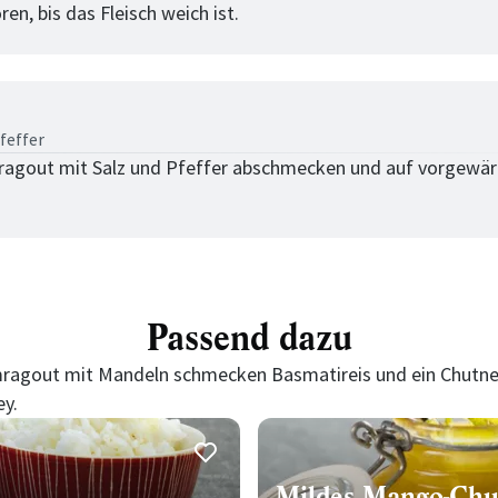
en, bis das Fleisch weich ist.
tt
feffer
gout mit Salz und Pfeffer abschmecken und auf vorgewär
Passend dazu
gout mit Mandeln schmecken Basmatireis und ein Chutney,
y.
Mildes Mango-Chu