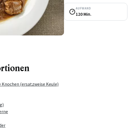
AUFWAND
120 Min.
ortionen
 Knochen (ersatzweise Keule)
g)
erne
der