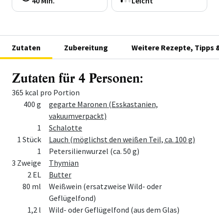
40 Min.
Leicht
Zutaten
Zubereitung
Weitere Rezepte, Tipps 
Zutaten für 4 Personen:
365 kcal pro Portion
Menge
Zutat
400 g
gegarte Maronen (Esskastanien,
vakuumverpackt)
1
Schalotte
1 Stück
Lauch (möglichst den weißen Teil, ca. 100 g)
1
Petersilienwurzel (ca. 50 g)
3 Zweige
Thymian
2 EL
Butter
80 ml
Weißwein (ersatzweise Wild- oder
Geflügelfond)
1,2 l
Wild- oder Geflügelfond (aus dem Glas)