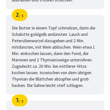
2
3
Schritt
von
Die Butter in einem Topf schmelzen, darin die
Schalotte goldgelb andünsten. Lauch und
Petersilienwurzel dazugeben und 2 Min.
mitdünsten, mit Wein ablöschen. Wein etwa 1
Min. einkochen lassen, dann den Fond, die
Maronen und 2 Thymianzweige unterrühren.
Zugedeckt ca. 20 Min. bei mittlerer Hitze
kochen lassen. Inzwischen von dem übrigen
Thymian die Blättchen abzupfen und grob
hacken. Die Sahne leicht steif schlagen.
3
3
Schritt
von