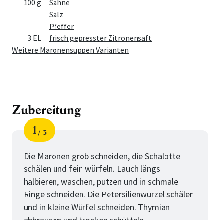
100 g
Sahne
Salz
Pfeffer
3 EL
frisch gepresster Zitronensaft
Weitere Maronensuppen Varianten
Zubereitung
1
3
Schritt
von
Die Maronen grob schneiden, die Schalotte
schälen und fein würfeln. Lauch längs
halbieren, waschen, putzen und in schmale
Ringe schneiden. Die Petersilienwurzel schälen
und in kleine Würfel schneiden. Thymian
abbrausen und trocken schütteln.