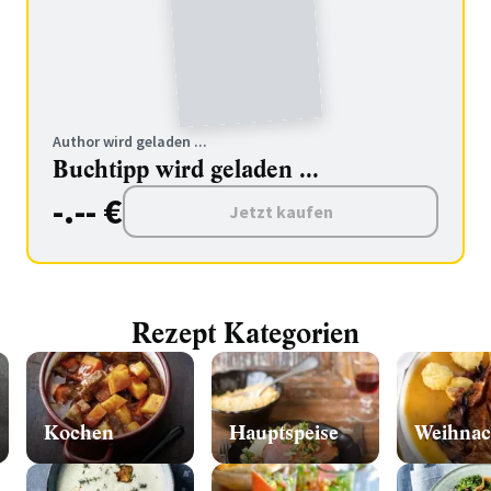
Author wird geladen ...
Buchtipp wird geladen ...
-.-- €
Jetzt kaufen
Rezept Kategorien
n
Kochen
Hauptspeise
Weihnac