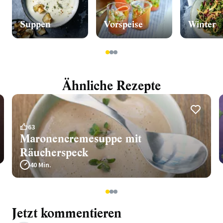
Suppen
Vorspeise
Winter
1
2
3
Ähnliche Rezepte
63
Maronencremesuppe mit
Räucherspeck
40 Min.
1
2
3
Jetzt kommentieren