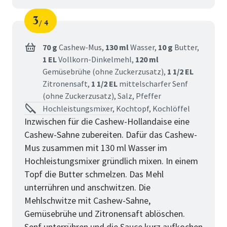
3
4
Schritt
von
70 g
Cashew-Mus,
130 ml
Wasser,
10 g
Butter,
1 EL
Vollkorn-Dinkelmehl,
120 ml
Gemüsebrühe (ohne Zuckerzusatz),
1 1/2 EL
Zitronensaft,
1 1/2 EL
mittelscharfer Senf
(ohne Zuckerzusatz),
Salz,
Pfeffer
Hochleistungsmixer, Kochtopf, Kochlöffel
Inzwischen für die Cashew-Hollandaise eine
Cashew-Sahne zubereiten. Dafür das Cashew-
Mus zusammen mit 130 ml Wasser im
Hochleistungsmixer gründlich mixen. In einem
Topf die Butter schmelzen. Das Mehl
unterrühren und anschwitzen. Die
Mehlschwitze mit Cashew-Sahne,
Gemüsebrühe und Zitronensaft ablöschen.
Senf unterrühren und die Sauce kurz aufkochen