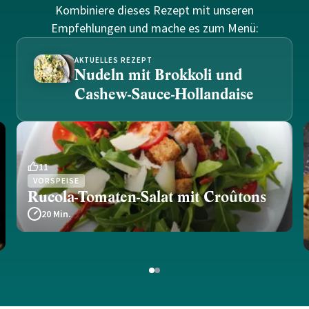
Kombiniere dieses Rezept mit unseren
Empfehlungen und mache es zum Menü:
AKTUELLES REZEPT
Nudeln mit Brokkoli und
Cashew-Sauce-Hollandaise
11
VORSPEISE
Rucola-Tomaten-Salat mit Croûtons
20 Min.
1
2