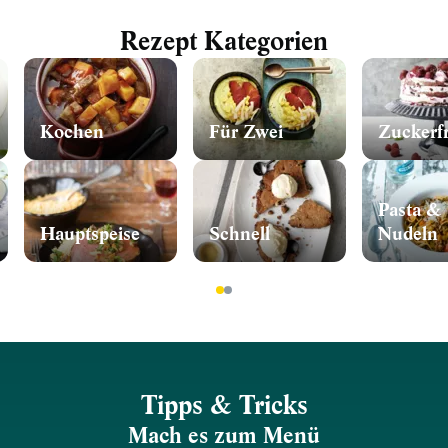
Rezept Kategorien
Kochen
Für Zwei
Zuckerfr
Pasta &
Hauptspeise
Schnell
Nudeln
1
2
Tipps & Tricks
Mach es zum Menü