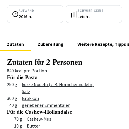
AUFWAND
SCHWIERIGKEIT
20 Min.
Leicht
Zutaten
Zubereitung
Weitere Rezepte, Tipps 
Zutaten für 2 Personen
840 kcal pro Portion
Für die Pasta
Menge
Zutat
250 g
kurze Nudeln (z. B. Hörnchennudeln)
Salz
300 g
Brokkoli
40 g
geriebener Emmentaler
Für die Cashew-Hollandaise
Menge
Zutat
70 g
Cashew-Mus
10 g
Butter