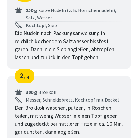
Schritt
von
250 g
kurze Nudeln (z. B. Hörnchennudeln),
Salz,
Wasser
Kochtopf, Sieb
Die Nudeln nach Packungsanweisung in
reichlich kochendem Salzwasser bissfest
garen. Dann in ein Sieb abgießen, abtropfen
lassen und zurück in den Topf geben.
2
4
Schritt
von
300 g
Brokkoli
Messer, Schneidebrett, Kochtopf mit Deckel
Den Brokkoli waschen, putzen, in Röschen
teilen, mit wenig Wasser in einen Topf geben
und zugedeckt bei mittlerer Hitze in ca. 10 Min.
gar dünsten, dann abgießen.